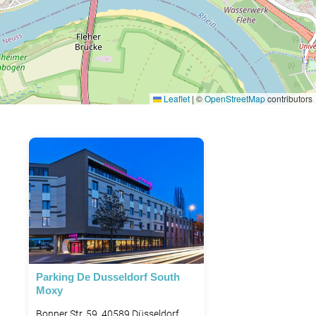
Leaflet
|
©
OpenStreetMap
contributors
Parking De Dusseldorf South
Moxy
Bonner Str. 59, 40589 Düsseldorf,