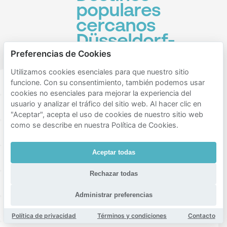
populares
cercanos
Düsseldorf-
Flehe
Preferencias de Cookies
Utilizamos cookies esenciales para que nuestro sitio
Südpark
Dusseldorf-Bilk
Florapark
funcione. Con su consentimiento, también podemos usar
cookies no esenciales para mejorar la experiencia del
usuario y analizar el tráfico del sitio web. Al hacer clic en
Mitsubishi Electric Halle - D.LIVE
"Aceptar", acepta el uso de cookies de nuestro sitio web
como se describe en nuestra Política de Cookies.
K21, Kunstsammlung Nordrhein-Westfalen
Aceptar todas
Savoy Theater
Graf-Adolf-Platz
Rechazar todas
Die Nachtresidenz Düsseldorf
Rheinturm
Administrar preferencias
Roncalli's Apollo Varieté
Política de privacidad
Términos y condiciones
Contacto