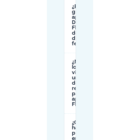
¿Es
gratuito
aparcar en
Düsseldorf-
Flehe los
domingos o
días
festivos?
¿Necesitan
los
visitantes
un permiso
de
residente
para
aparcar en
Flehe?
¿Qué debo
hacer si no
puedo
encontrar