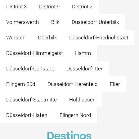
District 3
District 9
District 2
Volmerswerth
Bilk
Düsseldorf-Unterbilk
Wersten
Oberbilk
Düsseldorf-Friedrichstadt
Düsseldorf-Himmelgeist
Hamm
Düsseldorf-Carlstadt
Düsseldorf-Itter
Flingern-Süd
Düsseldorf-Lierenfeld
Eller
Düsseldorf-Stadtmitte
Holthausen
Düsseldorf-Hafen
Flingern Nord
Destinos