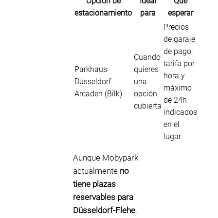
Opción de
Ideal
Qué
estacionamiento
para
esperar
Precios
de garaje
de pago;
Cuando
tarifa por
Parkhaus
quieres
hora y
Düsseldorf
una
máximo
Arcaden (Bilk)
opción
de 24h
cubierta
indicados
en el
lugar
Aunque Mobypark
actualmente
no
tiene plazas
reservables para
Düsseldorf-Flehe
,