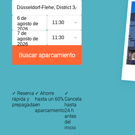
6 de
11:30
agosto de
2026
7 de
11:30
agosto de
2026
Buscar aparcamiento
✓
Reserva
✓
Ahorre
✓
rápida y
hasta un 60%
Cancela
prepagada
en
hasta
aparcamiento
24 h
antes
del
inicio