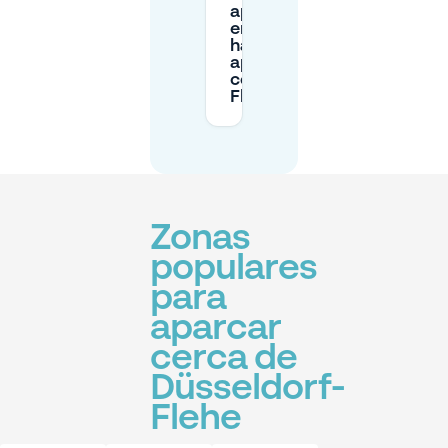
aparcamiento
en la calle—
hay
aparcamientos
cerca de
Flehe?
Zonas
populares
para
aparcar
cerca de
Düsseldorf-
Flehe