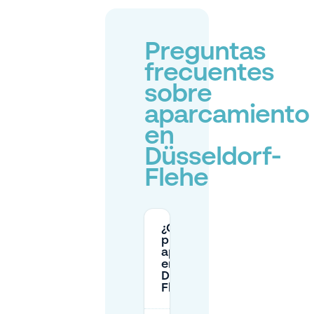
Preguntas
frecuentes
sobre
aparcamiento
en
Düsseldorf-
Flehe
¿Cuál es el
precio del
aparcamiento
en
Düsseldorf-
Flehe?