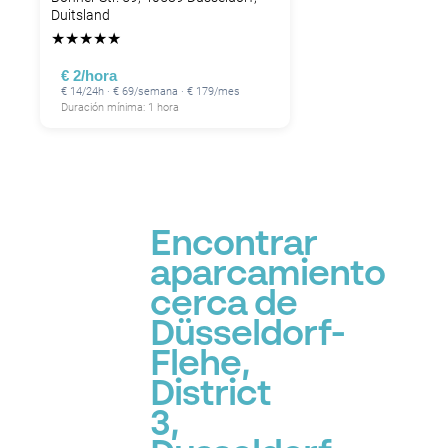
Duitsland
★
★
★
★
★
€ 2/hora
€ 14/24h · € 69/semana · € 179/mes
Duración mínima: 1 hora
Encontrar
aparcamiento
cerca de
Düsseldorf-
Flehe,
District
3,