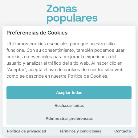
Zonas
populares
para
Preferencias de Cookies
aparcar
cercanos
Utilizamos cookies esenciales para que nuestro sitio
funcione. Con su consentimiento, también podemos usar
Tanzhaus
cookies no esenciales para mejorar la experiencia del
West
usuario y analizar el tráfico del sitio web. Al hacer clic en
"Aceptar", acepta el uso de cookies de nuestro sitio web
como se describe en nuestra Política de Cookies.
Innenstadt i
Frankfurt am main süd
Aceptar todas
Innenstadt ii
Niederrad
Gutleutviertel
Rechazar todas
Gallus
Bahnhofsviertel
Westend-Süd
Administrar preferencias
Sachsenhausen
Griesheim
Schwanheim
Política de privacidad
Términos y condiciones
Contacto