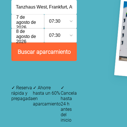
7 de
07:30
agosto de
2026
8 de
07:30
agosto de
2026
Buscar aparcamiento
✓
Reserva
✓
Ahorre
✓
rápida y
hasta un 60%
Cancela
prepagada
en
hasta
aparcamiento
24 h
antes
del
inicio