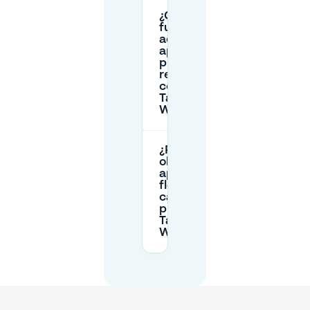
¿Cómo
funciona el
acceso para
aparcamientos
privados
reservados
cerca de
Tanzhaus
West?
¿Puedo
obtener un
aparcamiento
flexible si
cambian mis
planes para
Tanzhaus
West?