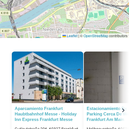
Leaflet
|
©
OpenStreetMap
contributors
P
Aparcamiento Frankfurt
Estacionamiento De 
Haubtbahnhof Messe - Holiday
Parking Cerca De We
Inn Express Frankfurt Messe
Frankfurt Am Main