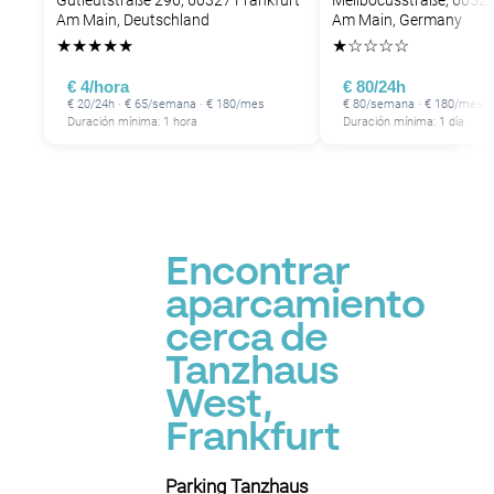
Gutleutstraße 296, 60327 Frankfurt
Melibocusstraße, 60528
Am Main, Deutschland
Am Main, Germany
★
★
★
★
★
★
☆
☆
☆
☆
€ 4/hora
€ 80/24h
€ 20/24h · € 65/semana · € 180/mes
€ 80/semana · € 180/mes
Duración mínima: 1 hora
Duración mínima: 1 día
Encontrar
aparcamiento
cerca de
Tanzhaus
West,
Frankfurt
Parking Tanzhaus