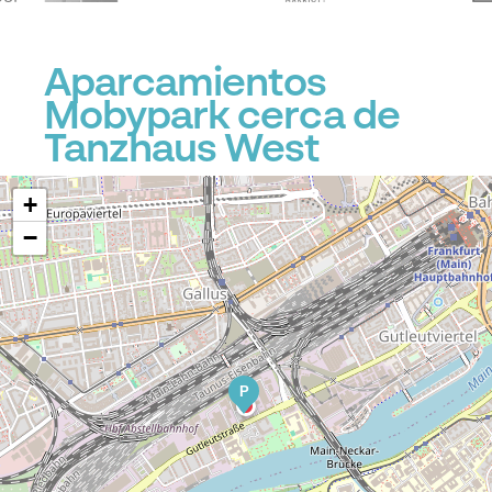
Aparcamientos
Mobypark cerca de
Tanzhaus West
+
−
P