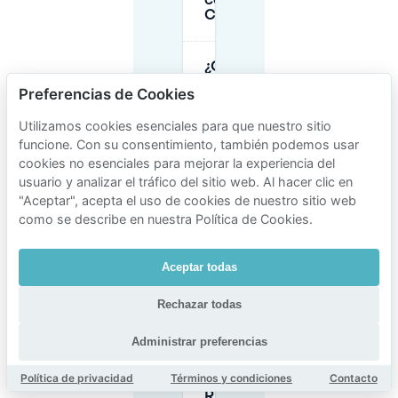
cerca de
Citadelpark?
¿Cuánto
tiempo
Preferencias de Cookies
puedo
aparcar en
Utilizamos cookies esenciales para que nuestro sitio
la calle
cerca de
funcione. Con su consentimiento, también podemos usar
Citadelpark?
cookies no esenciales para mejorar la experiencia del
usuario y analizar el tráfico del sitio web. Al hacer clic en
"Aceptar", acepta el uso de cookies de nuestro sitio web
¿Necesito un
como se describe en nuestra Política de Cookies.
permiso de
residente
para
Aceptar todas
aparcar
cerca de
Citadelpark?
Rechazar todas
Administrar preferencias
¿Las
opciones de
Política de privacidad
Términos y condiciones
Contacto
Park-and-
Ride (P+R)