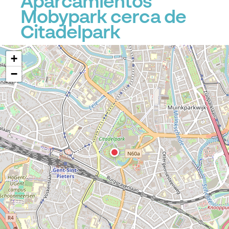
Aparcamientos
Mobypark cerca de
Citadelpark
+
−