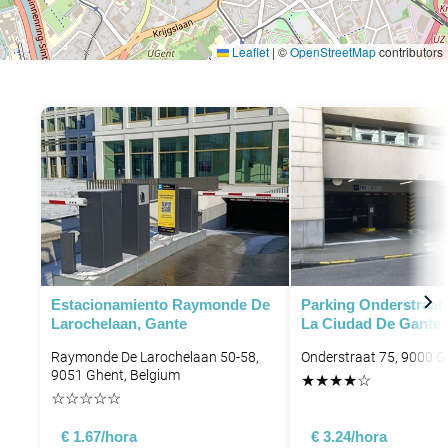
Leaflet
|
©
OpenStreetMap
contributors
P
Estacionamiento Raymonde De
Parking Onderstraat
Larochelaan, Gante
La Ciudad De Gante
Raymonde De Larochelaan 50-58,
Onderstraat 75, 9000 G
9051 Ghent, Belgium
★
★
★
★
☆
☆
☆
☆
☆
☆
€ 1.67/hora
€ 3.24/hora