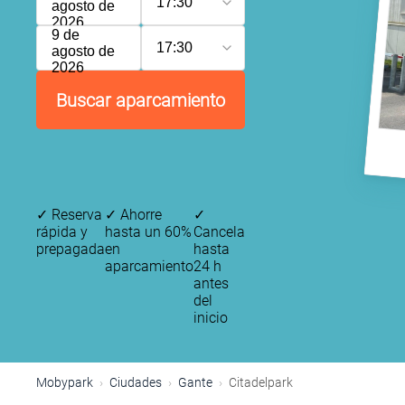
17:30
agosto de
2026
9 de
17:30
agosto de
2026
Buscar aparcamiento
✓
Reserva
✓
Ahorre
✓
rápida y
hasta un 60%
Cancela
prepagada
en
hasta
aparcamiento
24 h
antes
del
inicio
Mobypark
Ciudades
Gante
Citadelpark