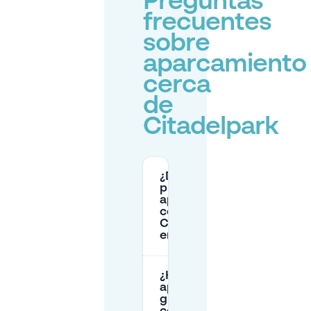
Preguntas
frecuentes
sobre
aparcamiento
cerca
de
Citadelpark
¿Dónde
puedo
aparcar
cerca de
Citadelpark
en Gante?
¿Hay
aparcamiento
gratuito