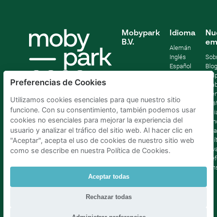
Mobypark
Idioma
Nu
B.V.
em
Alemán
Inglés
Sob
Español
Blo
Francia
Help
Preferencias de Cookies
Italiano
Tra
Holandés
Pre
Utilizamos cookies esenciales para que nuestro sitio
Sost
funcione. Con su consentimiento, también podemos usar
Afil
cookies no esenciales para mejorar la experiencia del
Con
usuario y analizar el tráfico del sitio web. Al hacer clic en
lega
Polí
"Aceptar", acepta el uso de cookies de nuestro sitio web
priv
como se describe en nuestra Política de Cookies.
Pref
con
Aceptar todas
Parking Madrid La Latina
|
Parking Madrid Bilbao
|
Rechazar todas
Parking Madrid AtochaPaíses Bajos
|
Parking Amsterdam
|
Parking Bruselas
|
Parking La Haya