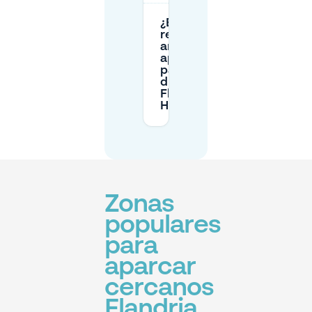
¿Es mejor
reservar con
antelación el
aparcamiento
para todo el
día cerca de
Flandria
Hotel?
Zonas
populares
para
aparcar
cercanos
Flandria