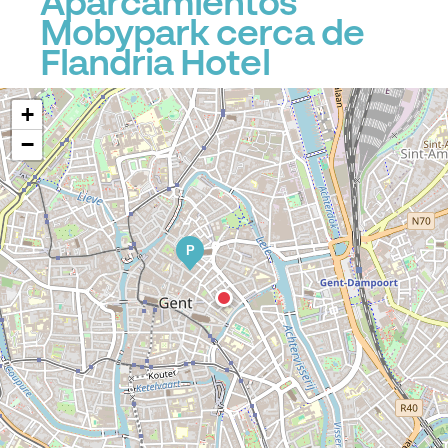
Aparcamientos
Mobypark cerca de
P
Flandria Hotel
+
−
P