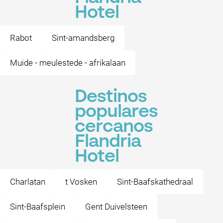
Hotel
Rabot
Sint-amandsberg
Muide - meulestede - afrikalaan
Destinos
populares
cercanos
Flandria
Hotel
Charlatan
t Vosken
Sint-Baafskathedraal
Sint-Baafsplein
Gent Duivelsteen