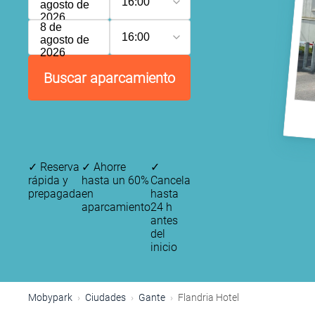
16:00
agosto de
2026
8 de
16:00
agosto de
2026
Buscar aparcamiento
✓
Reserva
✓
Ahorre
✓
rápida y
hasta un 60%
Cancela
prepagada
en
hasta
aparcamiento
24 h
antes
del
inicio
Mobypark
Ciudades
Gante
Flandria Hotel