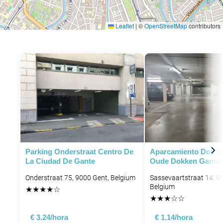
Leaflet
|
©
OpenStreetMap
contributors
Parking Onderstraat Centro De
Aparcamiento Dok N
La Ciudad De Gante
Oude Dokken Gante
Onderstraat 75, 9000 Gent, Belgium
Sassevaartstraat 14, 9
Belgium
★
★
★
★
☆
★
★
★
☆
☆
€ 3.24/hora
€ 1.14/hora