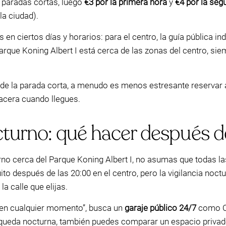
 paradas cortas, luego
€3 por la primera hora
y
€4 por la seg
a ciudad).
en ciertos días y horarios: para el centro, la guía pública in
Parque Koning Albert I está cerca de las zonas del centro, sie
 de la parada corta, a menudo es menos estresante reservar 
acera cuando llegues.
turno: qué hacer después d
o cerca del Parque Koning Albert I, no asumas que todas las
ito después de las 20:00 en el centro, pero la vigilancia noct
la calle que elijas.
ar en cualquier momento”, busca un
garaje público 24/7
como Oe
 búsqueda nocturna, también puedes comparar un espacio priv