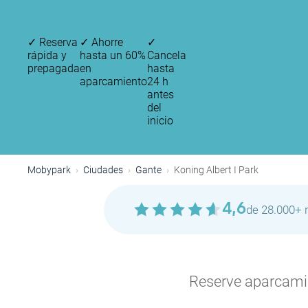
✓
Reserva
✓
Ahorre
✓
rápida y
hasta un 60%
Cancela
prepagada
en
hasta
aparcamiento
24 h
antes
del
inicio
Mobypark
Ciudades
Gante
Koning Albert I Park
4,6
de 28.000+ 
P
Reserve aparcamien