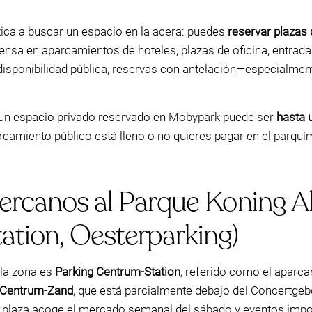
tica a buscar un espacio en la acera: puedes
reservar plazas
ensa en aparcamientos de hoteles, plazas de oficina, entrada
la disponibilidad pública, reservas con antelación—especialmen
 un espacio privado reservado en Mobypark puede ser
hasta 
arcamiento público está lleno o no quieres pagar en el parquí
cercanos al Parque Koning A
tion, Oesterparking)
 la zona es
Parking Centrum-Station
, referido como el aparc
 Centrum-Zand
, que está parcialmente debajo del Concertgebo
 plaza acoge el mercado semanal del sábado y eventos impo