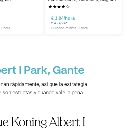
★
★
★
★
☆
€ 1.04/hora
€ 4.74/24h
 1 hora
Duración mínima: 1 hora
rt I Park, Gante
enan rápidamente, así que la estrategia
 son estrictas y cuándo vale la pena
e Koning Albert I