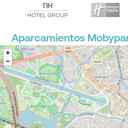
Aparcamientos Mobypark 
+
−