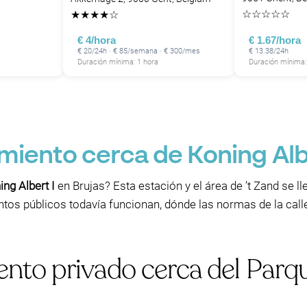
☆
☆
☆
☆
☆
★
★
★
★
☆
€ 4/hora
€ 1.67/hora
€ 20/24h · € 85/semana · € 300/mes
€ 13.38/24h
Duración mínima: 1 hora
Duración mínima:
iento cerca de Koning Albe
ng Albert I
en Brujas? Esta estación y el área de ’t Zand se ll
tos públicos todavía funcionan, dónde las normas de la calle
nto privado cerca del Parqu