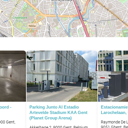
oord -
Parking Junto Al Estadio
Estacionami
P
Artevelde Stadium KAA Gent
Larochelaan,
(Planet Group Arena)
000 Gent,
Raymonde De L
9051 Ghent, B
Akkerhage 2, 9000 Gent, Belgium