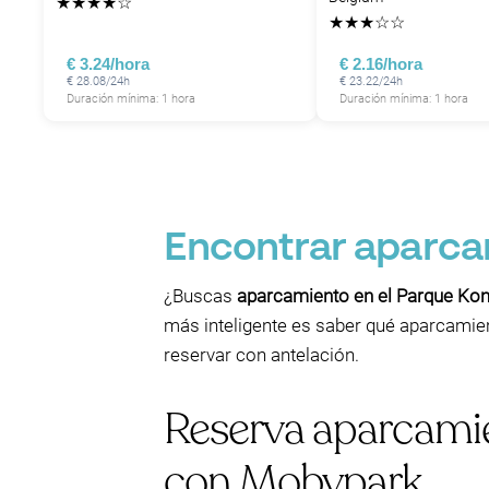
★
★
★
★
☆
★
★
★
☆
☆
€ 3.24/hora
€ 2.16/hora
€ 28.08/24h
€ 23.22/24h
Duración mínima: 1 hora
Duración mínima: 1 hora
Encontrar aparcam
¿Buscas
aparcamiento en el Parque Koni
más inteligente es saber qué aparcamien
reservar con antelación.
Reserva aparcamie
con Mobypark