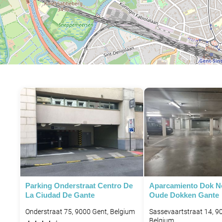
P
Parking Onderstraat Centro De
Aparcamiento Dok N
La Ciudad De Gante
Oude Dokken Gante
Onderstraat 75, 9000 Gent, Belgium
Sassevaartstraat 14, 9
Belgium