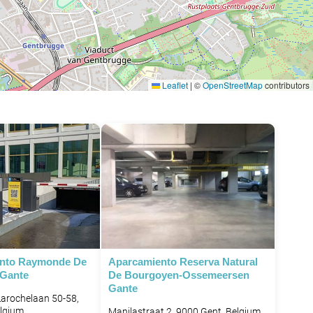
Leaflet
|
©
OpenStreetMap
contributors
ento Raymonde De
Aparcamiento Reserva Natural
 Gante
De Bourgoyen-Ossemeersen
Gante
arochelaan 50-58,
elgium
Manilastraat 2, 9000 Gent, Belgium