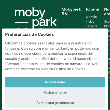
Mobypark
Idioma
Nu
B.V.
em
Alemán
Inglés
Sob
Español
Blo
Francia
Help
Preferencias de Cookies
Italiano
Tra
Holandés
Pre
Utilizamos cookies esenciales para que nuestro sitio
Sost
funcione. Con su consentimiento, también podemos usar
Afil
cookies no esenciales para mejorar la experiencia del
Con
usuario y analizar el tráfico del sitio web. Al hacer clic en
lega
Polí
"Aceptar", acepta el uso de cookies de nuestro sitio web
priv
como se describe en nuestra Política de Cookies.
Pref
con
Aceptar todas
Parking Madrid La Latina
|
Parking Madrid Bilbao
|
Rechazar todas
Parking Madrid AtochaPaíses Bajos
|
Parking Amsterdam
|
Parking Bruselas
|
Parking La Haya
Administrar preferencias