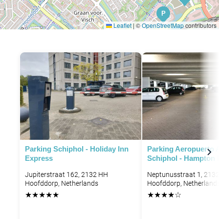
P
Leaflet
|
©
OpenStreetMap
contributors
P
P
P
P
Parking Schiphol - Holiday Inn
Parking Aeropuerto
Express
Schiphol - Hampton 
Jupiterstraat 162, 2132 HH
Neptunusstraat 1, 213
Hoofddorp, Netherlands
Hoofddorp, Netherland
★
★
★
★
★
★
★
★
★
☆