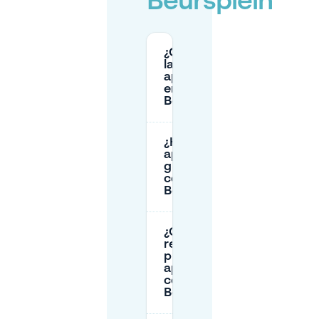
Beursplein
¿Cuáles son
las tarifas de
aparcamiento
en WTC
Beursplein?
¿Hay
aparcamiento
gratuito
cerca de
Beursplein?
¿Cómo puedo
reservar una
plaza de
aparcamiento
cerca de
Beursplein?