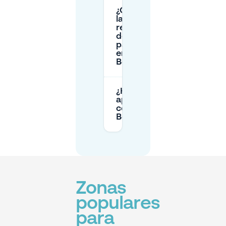
¿Cuáles son
las
restricciones
de tiempo
para aparcar
en la calle en
Beursplein?
¿Hay
aparcamientos
cerca de
Beursplein?
Zonas
populares
para