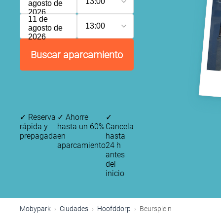
13:00
agosto de
2026
11 de
13:00
agosto de
2026
Buscar aparcamiento
✓
Reserva
✓
Ahorre
✓
rápida y
hasta un 60%
Cancela
prepagada
en
hasta
aparcamiento
24 h
antes
del
inicio
Mobypark
Ciudades
Hoofddorp
Beursplein