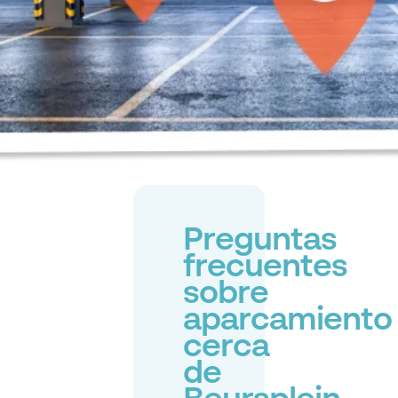
Preguntas
frecuentes
sobre
aparcamiento
cerca
de