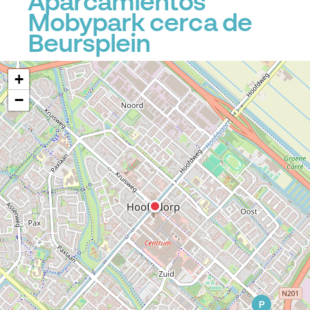
Aparcamientos
Mobypark cerca de
Beursplein
+
−
P