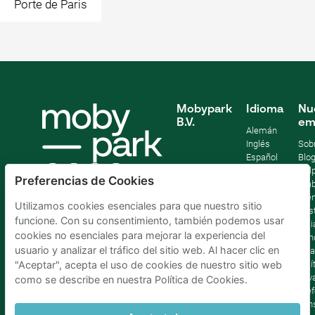
Porte de Paris
Mobypark
Idioma
Nu
B.V.
em
Alemán
Inglés
Sob
Español
Blo
Francia
Help
Preferencias de Cookies
Italiano
Tra
Holandés
Pre
Utilizamos cookies esenciales para que nuestro sitio
Sost
funcione. Con su consentimiento, también podemos usar
Afil
cookies no esenciales para mejorar la experiencia del
Con
usuario y analizar el tráfico del sitio web. Al hacer clic en
lega
Polí
"Aceptar", acepta el uso de cookies de nuestro sitio web
priv
como se describe en nuestra Política de Cookies.
Pref
con