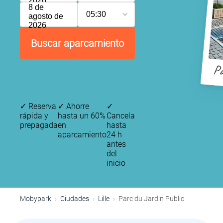
2026
8 de
05:30
agosto de
2026
Buscar aparcamiento
Pa
✓
Reserva
✓
Ahorre
✓
rápida y
hasta un 60%
Cancela
prepagada
en
hasta
aparcamiento
24 h
antes
del
inicio
Mobypark
Ciudades
Lille
Parc du Jardin Public