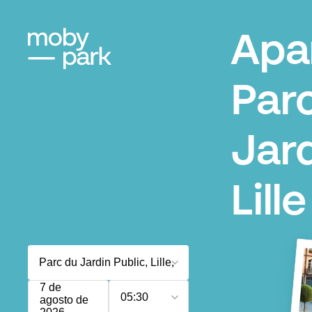
Apa
Par
Jard
Lille
7 de
05:30
agosto de