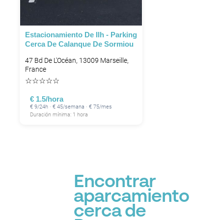
Estacionamiento De Ilh - Parking
Cerca De Calanque De Sormiou
47 Bd De L'Océan, 13009 Marseille,
France
☆
☆
☆
☆
☆
€ 1.5/hora
€ 9/24h · € 45/semana · € 75/mes
Duración mínima: 1 hora
Encontrar
aparcamiento
cerca de