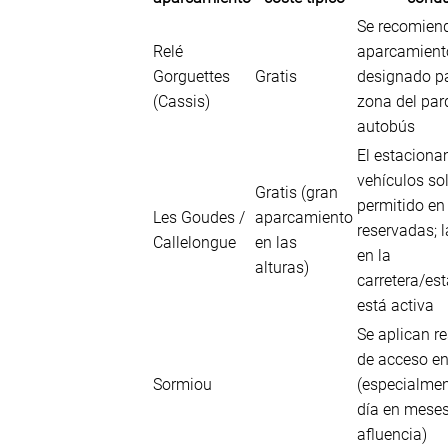
Se recomien
Relé
aparcamiento
Gorguettes
Gratis
designado pa
(Cassis)
zona del par
autobús
El estaciona
vehículos so
Gratis (gran
permitido en
Les Goudes /
aparcamiento
reservadas; l
Callelongue
en las
en la
alturas)
carretera/es
está activa
Se aplican re
de acceso en
Sormiou
(especialmen
día en mese
afluencia)