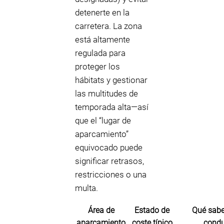
detenerte en la
carretera. La zona
está altamente
regulada para
proteger los
hábitats y gestionar
las multitudes de
temporada alta—así
que el “lugar de
aparcamiento”
equivocado puede
significar retrasos,
restricciones o una
multa.
Área de
Estado de
Qué sabe
aparcamiento
coste típico
condu