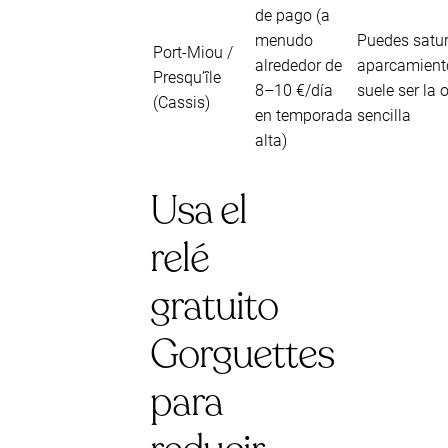
de pago (a
menudo
Puedes satura
Port-Miou /
alrededor de
aparcamiento
Presqu’île
8–10 €/día
suele ser la
(Cassis)
en temporada
sencilla
alta)
Usa el
relé
gratuito
Gorguettes
para