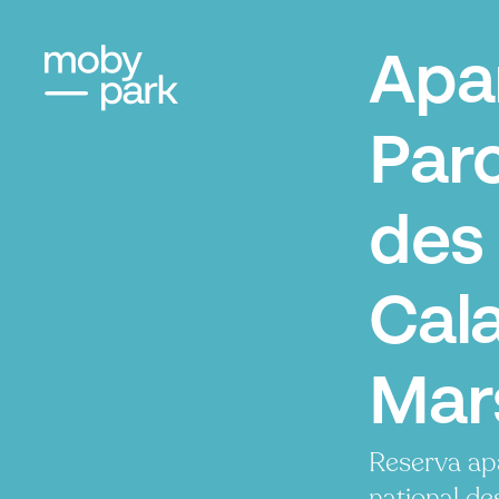
Apa
Parc
des
Cal
Mar
Reserva ap
national d