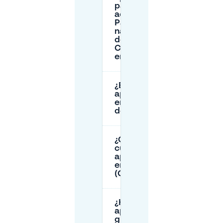
para
acceder al
Parque
nacional
de las
Calanques
en coche?
¿El
aparcamiento
en Sormiou es
de pago?
¿Cuánto
cuesta el
aparcamiento
en Port-Miou
(Cassis)?
¿Hay
aparcamiento
gratuito