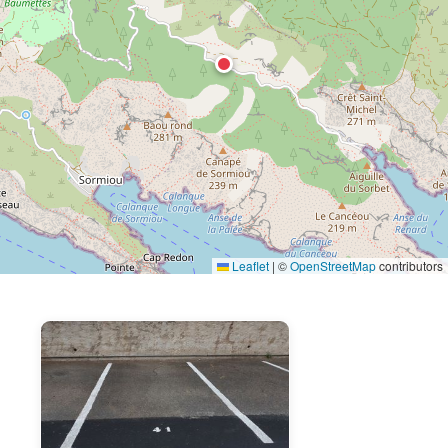
Leaflet
|
©
OpenStreetMap
contributors