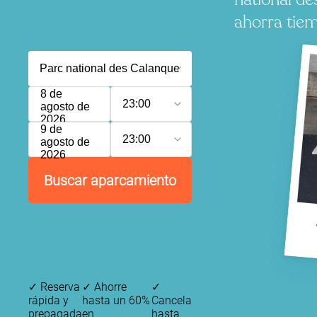
ahorra tiem
8 de
23:00
agosto de
2026
9 de
23:00
agosto de
2026
Buscar aparcamiento
✓
Reserva
✓
Ahorre
✓
rápida y
hasta un 60%
Cancela
prepagada
en
hasta