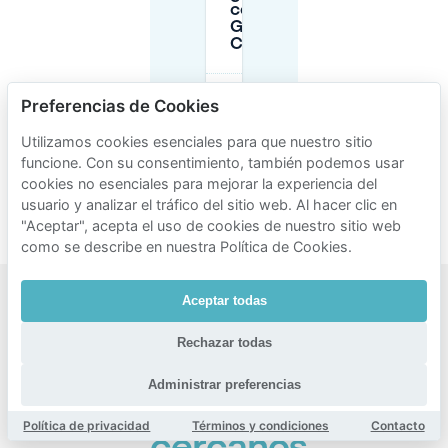
cerca de Les
Goudes y
Callelongue?
¿Cuál es la
Preferencias de Cookies
sanción por
estacionamiento
Utilizamos cookies esenciales para que nuestro sitio
ilegal en la vía
funcione. Con su consentimiento, también podemos usar
cerca de las
cookies no esenciales para mejorar la experiencia del
Calanques?
usuario y analizar el tráfico del sitio web. Al hacer clic en
"Aceptar", acepta el uso de cookies de nuestro sitio web
como se describe en nuestra Política de Cookies.
Aceptar todas
Zonas
Rechazar todas
populares
para
Administrar preferencias
aparcar
Política de privacidad
Términos y condiciones
Contacto