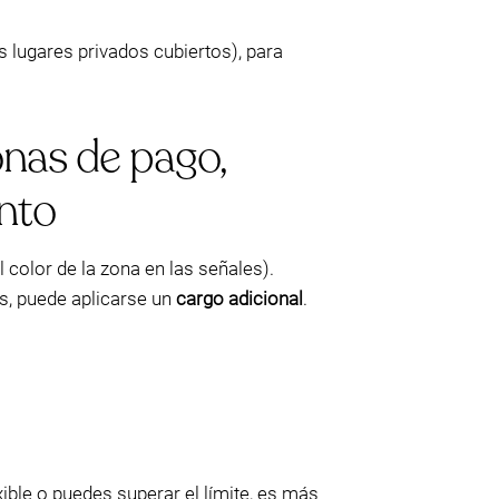
s lugares privados cubiertos), para
onas de pago,
nto
l color de la zona en las señales).
as, puede aplicarse un
cargo adicional
.
xible o puedes superar el límite, es más