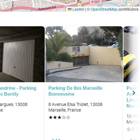
Leaflet
|
©
OpenStreetMap
contributors
ndrine - Parking
Parking De Ibis Marseille
Parki
rc Borély
Bonneveine
Aparc
Littor
argues, 13008
8 Avenue Elsa Triolet, 13008
Marse
ce
Marseille, France
10 Tra
★
★
★
☆
☆
Marseil
☆
☆
☆