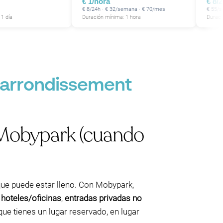
€ 1/hora
€ 8/
€ 8/24h · € 32/semana · € 70/mes
€ 55/
1 día
Duración mínima: 1 hora
Duraci
r arrondissement
 Mobypark (cuando
 que puede estar lleno. Con Mobypark,
hoteles/oficinas
,
entradas privadas no
ue tienes un lugar reservado, en lugar