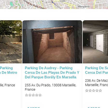
P
 Parking
Parking De Audrey - Parking
Parking De Sa
n De Metro
Cerca De Las Playas De Prado Y
Cerca Del Pa
Del Parque Borély En Marsella
236 Av. De Maz
Marseille, Fran
P
le, France
255 Av. Du Prado, 13008 Marseille,
France
☆
☆
☆
☆
☆
☆
☆
☆
☆
☆