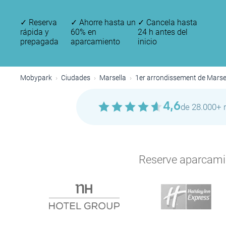
✓
Reserva
✓
Ahorre hasta un
✓
Cancela hasta
rápida y
60% en
24 h antes del
prepagada
aparcamiento
inicio
Mobypark
Ciudades
Marsella
1er arrondissement de Marsei
4,6
de 28.000+ 
Reserve aparcamien