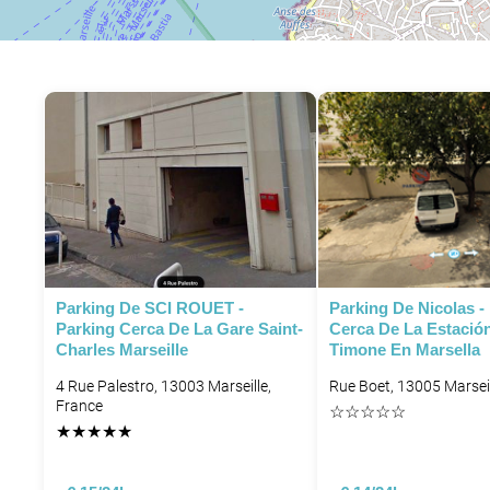
Parking De SCI ROUET -
Parking De Nicolas -
Parking Cerca De La Gare Saint-
Cerca De La Estació
Charles Marseille
Timone En Marsella
4 Rue Palestro, 13003 Marseille,
Rue Boet, 13005 Marseil
France
☆
☆
☆
☆
☆
★
★
★
★
★