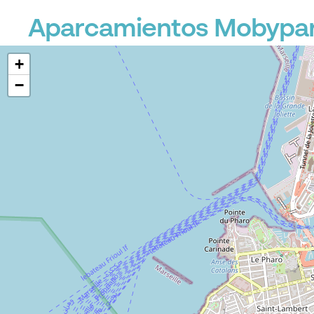
Aparcamientos Mobypark
+
−