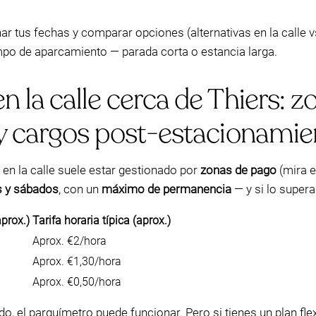
r tus fechas y comparar opciones (alternativas en la calle v
mpo de aparcamiento — parada corta o estancia larga.
 la calle cerca de Thiers: z
 y cargos post-estacionamie
 en la calle suele estar gestionado por
zonas de pago
(mira e
s y sábados
, con un
máximo de permanencia
— y si lo super
prox.)
Tarifa horaria típica (aprox.)
Aprox. €2/hora
Aprox. €1,30/hora
Aprox. €0,50/hora
o, el parquímetro puede funcionar. Pero si tienes un plan fle