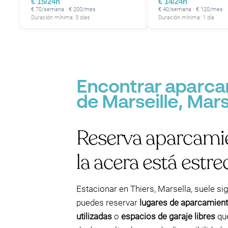
€ 15/24h
€ 14/24h
€ 70/semana · € 200/mes
€ 40/semana · € 120/mes
Duración mínima: 3 días
Duración mínima: 1 día
Encontrar aparcam
de Marseille, Mars
Reserva aparcami
la acera está estre
Estacionar en Thiers, Marsella, suele si
puedes reservar
lugares de aparcamient
utilizadas
o
espacios de garaje libres
que