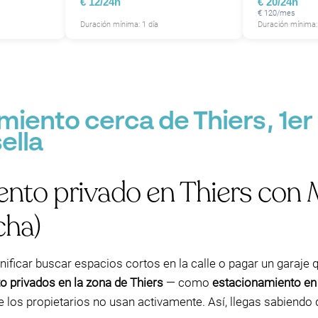
€ 12/24h
€ 20/24h
€ 120/mes
Duración mínima: 1 día
Duración mínima: 
P
iento cerca de Thiers, 1e
ella
ento privado en Thiers con
cha)
gnificar buscar espacios cortos en la calle o pagar un garaje
o privados en la zona de Thiers
— como
estacionamiento en 
 los propietarios no usan activamente. Así, llegas sabiendo q