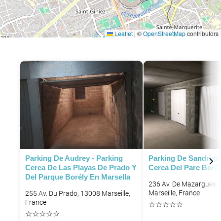
Leaflet
|
©
OpenStreetMap
contributors
P
P
Parking De Audrey - Parking
Parking De Sandrine 
Cerca De Las Playas De Prado Y
Cerca Del Parc Borél
Del Parque Borély En Marsella
236 Av. De Mazargues,
Marseille, France
255 Av. Du Prado, 13008 Marseille,
France
☆
☆
☆
☆
☆
P
☆
☆
☆
☆
☆