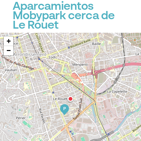
Aparcamientos
Mobypark cerca de
P
Le Rouet
+
−
P