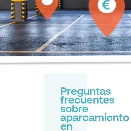
Preguntas
frecuentes
sobre
aparcamiento
en