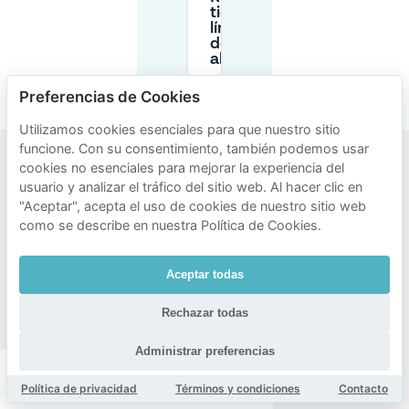
tienen
límites
de
altura?
Preferencias de Cookies
Utilizamos cookies esenciales para que nuestro sitio
funcione. Con su consentimiento, también podemos usar
cookies no esenciales para mejorar la experiencia del
Zonas
usuario y analizar el tráfico del sitio web. Al hacer clic en
"Aceptar", acepta el uso de cookies de nuestro sitio web
populares
como se describe en nuestra Política de Cookies.
para
aparcar
Aceptar todas
cerca de
Rechazar todas
Le Rouet
Administrar preferencias
6ème arrondissement de marseille
Política de privacidad
Términos y condiciones
Contacto