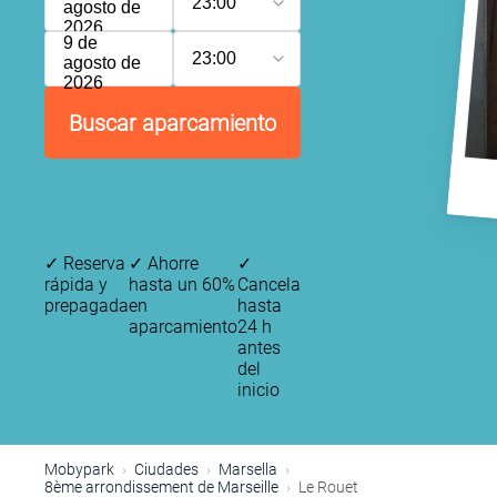
23:00
agosto de
2026
9 de
23:00
agosto de
2026
Buscar aparcamiento
✓
Reserva
✓
Ahorre
✓
rápida y
hasta un 60%
Cancela
prepagada
en
hasta
aparcamiento
24 h
antes
del
inicio
Mobypark
Ciudades
Marsella
8ème arrondissement de Marseille
Le Rouet