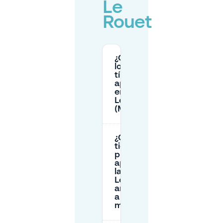
Le
Rouet
¿Cuáles son
los precios
típicos de
aparcamiento
en la calle en
Le Rouet
(Marsella 8)?
¿Cuánto
tiempo
puedo
aparcar en
la calle en
Le Rouet sin
arriesgarme
a una
multa?