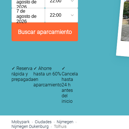
22:00
agosto de
2026
7 de
22:00
agosto de
2026
Buscar aparcamiento
✓
Reserva
✓
Ahorre
✓
rápida y
hasta un 60%
Cancela
prepagada
en
hasta
aparcamiento
24 h
antes
del
inicio
Mobypark
Ciudades
Nijmegen
Nijmegen Dukenburg
Tolhuis