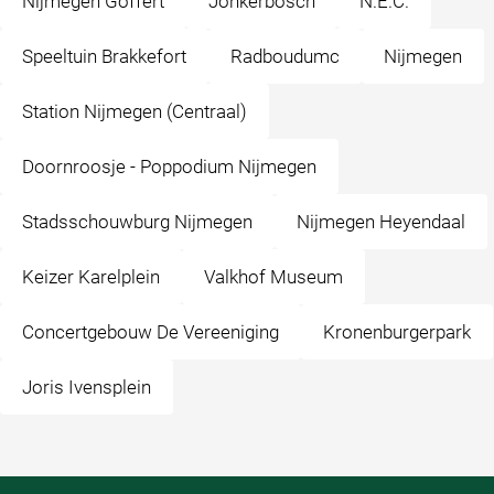
Nijmegen Goffert
Jonkerbosch
N.E.C.
Speeltuin Brakkefort
Radboudumc
Nijmegen
Station Nijmegen (Centraal)
Doornroosje - Poppodium Nijmegen
Stadsschouwburg Nijmegen
Nijmegen Heyendaal
Keizer Karelplein
Valkhof Museum
Concertgebouw De Vereeniging
Kronenburgerpark
Joris Ivensplein