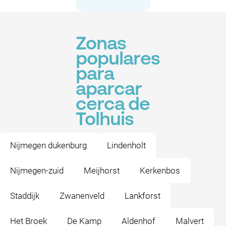
Zonas
populares
para
aparcar
cerca de
Tolhuis
Nijmegen dukenburg
Lindenholt
Nijmegen-zuid
Meijhorst
Kerkenbos
Staddijk
Zwanenveld
Lankforst
Het Broek
De Kamp
Aldenhof
Malvert