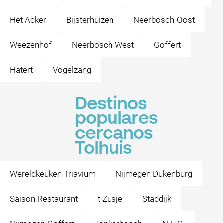
Het Acker
Bijsterhuizen
Neerbosch-Oost
Weezenhof
Neerbosch-West
Goffert
Hatert
Vogelzang
Destinos
populares
cercanos
Tolhuis
Wereldkeuken Triavium
Nijmegen Dukenburg
Saison Restaurant
t Zusje
Staddijk