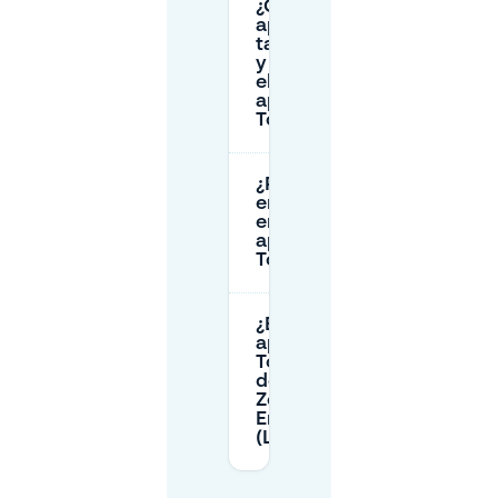
¿Cuándo se
aplican las
tarifas diurna
y nocturna en
el
aparcamiento
Tolhuis?
¿Puedo pagar
en efectivo
en el
aparcamiento
Tolhuis?
¿El
aparcamiento
Tolhuis está
dentro de la
Zona de Bajas
Emisiones
(LEZ)?