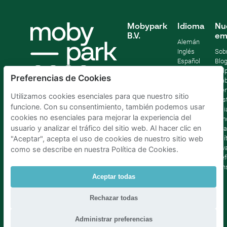
Mobypark
Idioma
Nu
B.V.
em
Alemán
Inglés
Sob
Español
Blo
Francia
Help
Preferencias de Cookies
Italiano
Tra
Holandés
Pre
Utilizamos cookies esenciales para que nuestro sitio
Sost
funcione. Con su consentimiento, también podemos usar
Afil
cookies no esenciales para mejorar la experiencia del
Con
usuario y analizar el tráfico del sitio web. Al hacer clic en
lega
Polí
"Aceptar", acepta el uso de cookies de nuestro sitio web
priv
como se describe en nuestra Política de Cookies.
Pref
con
Aceptar todas
Parking Madrid La Latina
|
Parking Madrid Bilbao
|
Rechazar todas
Parking Madrid AtochaPaíses Bajos
|
Parking Amsterdam
|
Parking Bruselas
|
Parking La Haya
Administrar preferencias