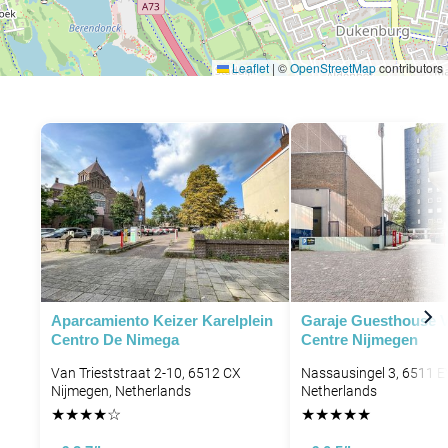
Leaflet
|
©
OpenStreetMap
contributors
Aparcamiento Keizer Karelplein
Garaje Guesthouse V
Centro De Nimega
Centre Nijmegen
Van Trieststraat 2-10, 6512 CX
Nassausingel 3, 6511 E
Nijmegen, Netherlands
Netherlands
★
★
★
★
☆
★
★
★
★
★