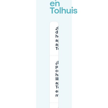
en
Tolhuis
¿Cuál es la
dirección y el
horario de
apertura del
aparcamiento
Tolhuis?
¿Dónde
puedo
comprobar si
hay plazas
libres en el
aparcamiento
Tolhuis en
este
momento?