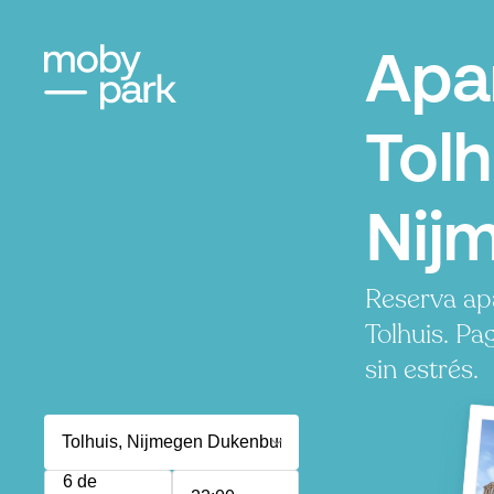
Apa
Tolh
Nij
Reserva ap
Tolhuis. Pa
sin estrés.
6 de