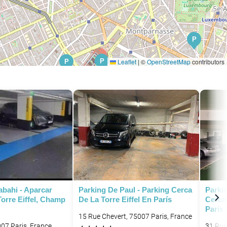
P
P
Leaflet
|
©
OpenStreetMap
contributors
P
P
P
P
P
abahi - Aparcar
Parking De Paul - Parking Cerca
Parki
orre Eiffel, Champ
De La Torre Eiffel En París
Cerca 
París 
15 Rue Chevert, 75007 Paris, France
5007 Paris, France
31 Rue