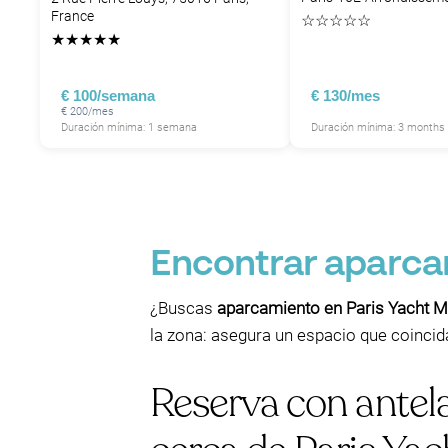
France
☆
☆
☆
☆
☆
★
★
★
★
★
€ 100/semana
€ 130/mes
P
€ 200/mes
Duración mínima: 1 semana
Duración mínima: 3 months
Encontrar aparcam
¿Buscas
aparcamiento en Paris Yacht M
la zona: asegura un espacio que coincida 
Reserva con ante