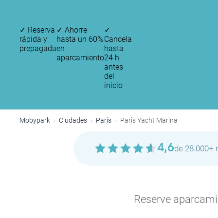
✓
Reserva
✓
Ahorre
✓
rápida y
hasta un 60%
Cancela
prepagada
en
hasta
aparcamiento
24 h
antes
del
inicio
Mobypark
Ciudades
París
Paris Yacht Marina
4,6
de 28.000+ 
Reserve aparcamien