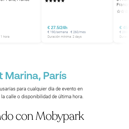
★
★
★
★
★
France
☆
☆
☆
P
€ 27.5/24h
€ 45
€ 190/semana · € 260/mes
€ 280
 1 hora
Duración mínima: 2 days
Duraci
 Marina, París
sarías para cualquier día de evento en
la calle o disponibilidad de última hora.
vado con Mobypark