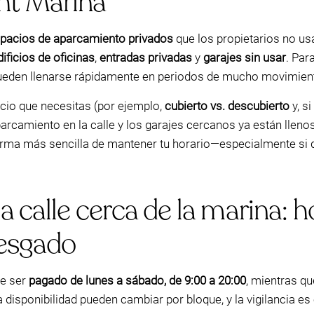
cht Marina
pacios de aparcamiento privados
que los propietarios no u
ificios de oficinas
,
entradas privadas
y
garajes sin usar
. Par
pueden llenarse rápidamente en periodos de mucho movimien
cio que necesitas (por ejemplo,
cubierto vs. descubierto
y, si
aparcamiento en la calle y los garajes cercanos ya están llenos
orma más sencilla de mantener tu horario—especialmente si q
 calle cerca de la marina: h
iesgado
le ser
pagado de lunes a sábado, de 9:00 a 20:00
, mientras q
la disponibilidad pueden cambiar por bloque, y la vigilancia es