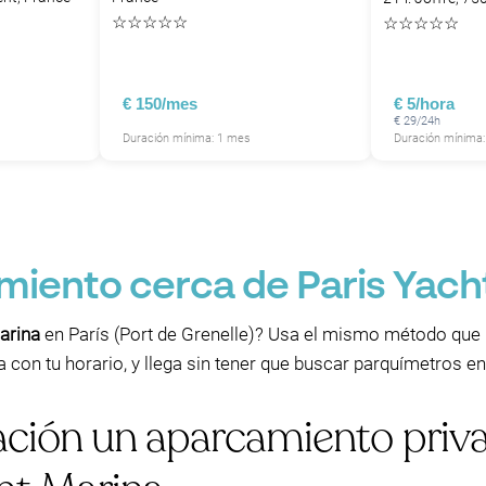
☆
☆
☆
☆
☆
☆
☆
☆
☆
☆
€ 150/mes
€ 5/hora
€ 29/24h
Duración mínima: 1 mes
Duración mínima:
iento cerca de Paris Yacht
arina
en París (Port de Grenelle)? Usa el mismo método que u
con tu horario, y llega sin tener que buscar parquímetros en 
lación un aparcamiento pri