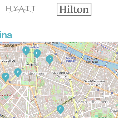
P
ina
P
P
P
P
P
P