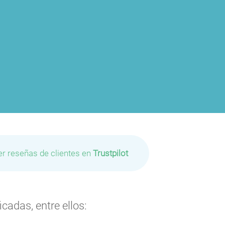
P
P
P
er reseñas de clientes en
Trustpilot
P
P
cadas, entre ellos:
P