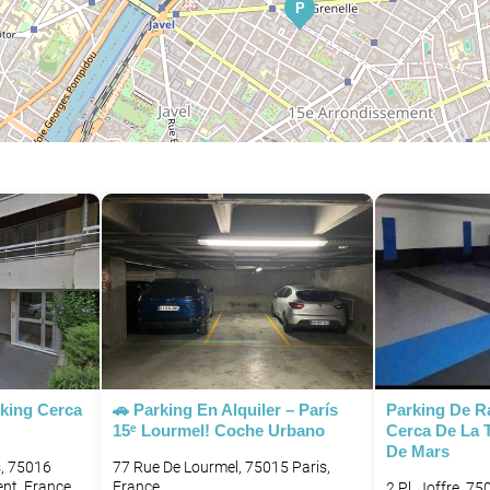
P
P
rking Cerca
🚗 Parking En Alquiler – París
Parking De R
15ᵉ Lourmel! Coche Urbano
Cerca De La T
De Mars
s, 75016
77 Rue De Lourmel, 75015 Paris,
nt, France
France
2 Pl. Joffre, 7