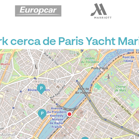
P
 cerca de Paris Yacht Mar
P
P