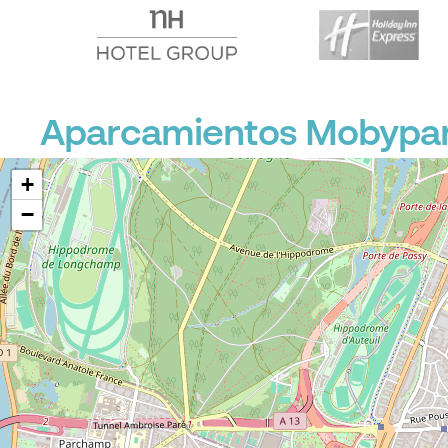
P
Aparcamientos Mobypark
+
−