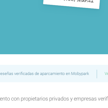
P
P
|
P
reseñas verificadas de aparcamiento en Mobypark
V
to con propietarios privados y empresas verifi