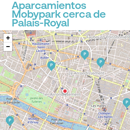
Aparcamientos
Mobypark cerca de
Palais-Royal
P
+
−
P
P
P
P
P