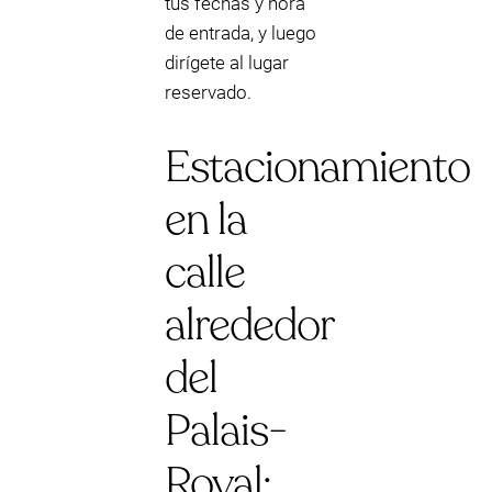
tus fechas y hora
de entrada, y luego
dirígete al lugar
reservado.
Estacionamiento
en la
calle
alrededor
del
Palais-
Royal: