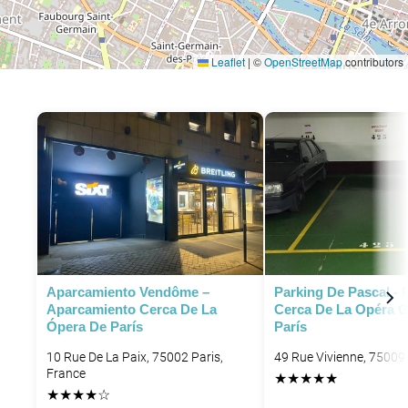
Leaflet
|
©
OpenStreetMap
contributors
P
P
P
Aparcamiento Vendôme –
Parking De Pascal - 
Aparcamiento Cerca De La
Cerca De La Opéra G
Ópera De París
París
10 Rue De La Paix, 75002 Paris,
49 Rue Vivienne, 75009 
France
★
★
★
★
★
★
★
★
★
☆
P