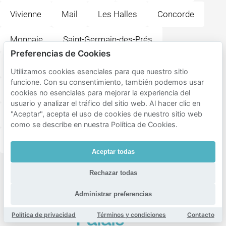
Vivienne
Mail
Les Halles
Concorde
Monnaie
Saint-Germain-des-Prés
Preferencias de Cookies
Saint-Thomas-d'Aquin
Madeleine
Utilizamos cookies esenciales para que nuestro sitio
funcione. Con su consentimiento, también podemos usar
Les Archives
Saint-Merri
Porte-Saint-Denis
cookies no esenciales para mejorar la experiencia del
usuario y analizar el tráfico del sitio web. Al hacer clic en
"Aceptar", acepta el uso de cookies de nuestro sitio web
Faubourg-Montmartre
Arts-et-Métiers
como se describe en nuestra Política de Cookies.
Invalides
Odéon
Aceptar todas
Destinos
Rechazar todas
populares
Administrar preferencias
cercanos
Política de privacidad
Términos y condiciones
Contacto
Palais-