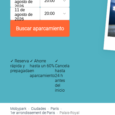
20:00
agosto de
2026
11 de
20:00
agosto de
2026
Buscar aparcamiento
✓
Reserva
✓
Ahorre
✓
rápida y
hasta un 60%
Cancela
prepagada
en
hasta
aparcamiento
24 h
antes
del
inicio
Mobypark
Ciudades
París
1er arrondissement de Paris
Palais-Royal