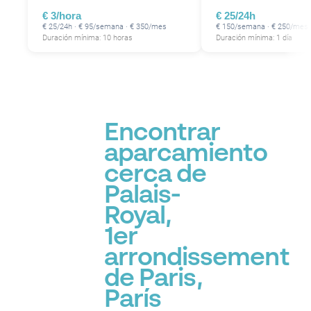
P
€ 3/hora
€ 25/24h
€ 25/24h · € 95/semana · € 350/mes
€ 150/semana · € 250/mes
Duración mínima: 10 horas
Duración mínima: 1 día
P
P
Encontrar
aparcamiento
cerca de
Palais-
P
Royal,
1er
arrondissement
de Paris,
París