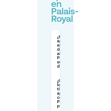
en
Palais-
Royal
¿Hay
aparcamiento
en la calle
disponible
alrededor del
Palais-Royal y
suele ser fácil
de encontrar?
¿Cuáles son
los precios
típicos de
aparcamiento
cerca del
Palais-Royal
por 1 hora?