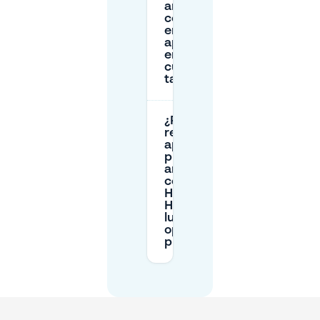
arriesgado
confiar en
encontrar
aparcamiento
en la calle
cuando llego
tarde?
¿Puedo
reservar
aparcamiento
privado con
antelación
cerca de
Hostel Ani &
Haakien en
lugar de usar
opciones
públicas?