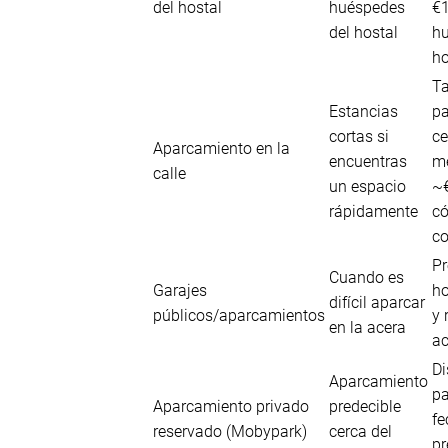
del hostal
huéspedes
€1
del hostal
hu
ho
Ta
Estancias
pa
cortas si
ce
Aparcamiento en la
encuentras
m
calle
un espacio
~€
rápidamente
c
co
Pr
Cuando es
Garajes
ho
difícil aparcar
públicos/aparcamientos
y 
en la acera
a
Di
Aparcamiento
pa
Aparcamiento privado
predecible
fe
reservado (Mobypark)
cerca del
pr