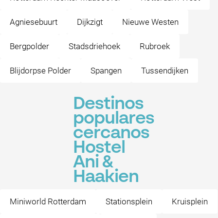
Agniesebuurt
Dijkzigt
Nieuwe Westen
Bergpolder
Stadsdriehoek
Rubroek
Blijdorpse Polder
Spangen
Tussendijken
Destinos
populares
cercanos
Hostel
Ani &
Haakien
Miniworld Rotterdam
Stationsplein
Kruisplein