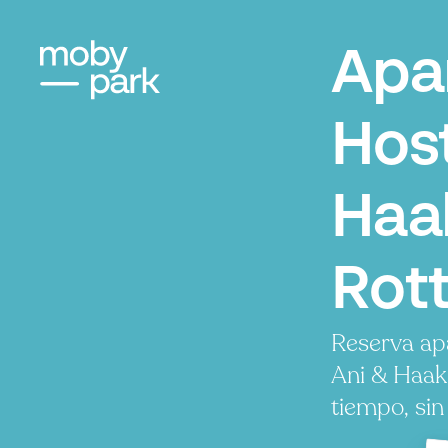
Apa
Host
Haa
Rot
Reserva ap
Ani & Haak
tiempo, sin