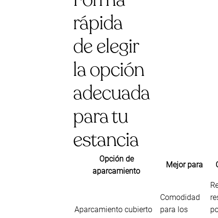
rápida
de elegir
la opción
adecuada
para tu
estancia
Opción de
Mejor para
aparcamiento
Re
Comodidad
re
Aparcamiento cubierto
para los
po