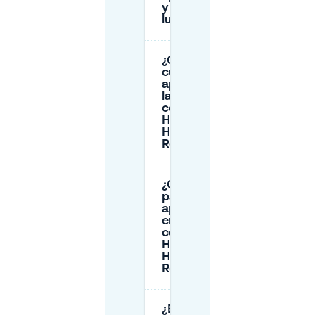
y está en el
lugar?
¿Cuánto
cuesta
aparcar en
la calle
cerca de
Hostel Ani &
Haakien en
Rotterdam?
¿Cómo puedo
pagar el
aparcamiento
en la calle
cerca de
Hostel Ani &
Haakien en
Rotterdam?
¿Es