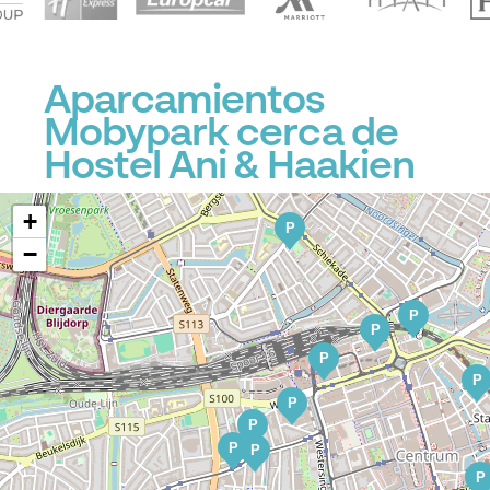
P
Aparcamientos
P
Mobypark cerca de
Hostel Ani & Haakien
+
P
−
P
P
P
P
P
P
P
P
P