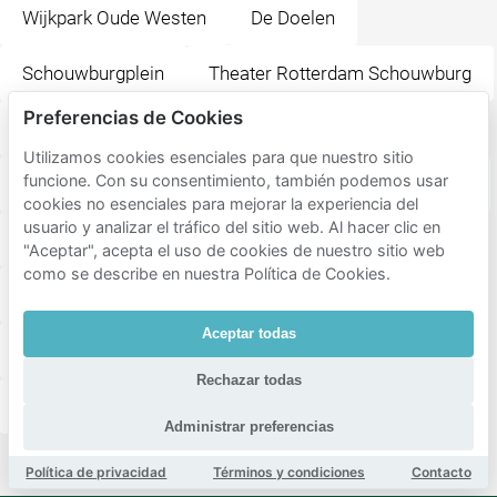
Wijkpark Oude Westen
De Doelen
Schouwburgplein
Theater Rotterdam Schouwburg
Preferencias de Cookies
Steak & Bier
Club Vibes
Utilizamos cookies esenciales para que nuestro sitio
funcione. Con su consentimiento, también podemos usar
Restaurant De Beren Rotterdam-Centrum
Rotown
cookies no esenciales para mejorar la experiencia del
usuario y analizar el tráfico del sitio web. Al hacer clic en
Eendrachtsplein
Rodizio Rotterdam Brazilian Grill
"Aceptar", acepta el uso de cookies de nuestro sitio web
como se describe en nuestra Política de Cookies.
Huis Sonneveld
Oude Luxor Theater
Aceptar todas
Rotterdam Centraal
Hilton Rotterdam
Rechazar todas
Annabel
FERRY
Hofplein
Administrar preferencias
Política de privacidad
Términos y condiciones
Contacto