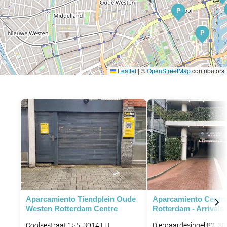
P
P
Leaflet
|
©
OpenStreetMap
contributors
P
P
Aparcamiento Tiendplein Oude
Aparcamiento Centra
Westen Rotterdam Centre
Rotterdam - Arrivals
Coolsestraat 155, 3014 LH
Diergaardesingel 82, 3