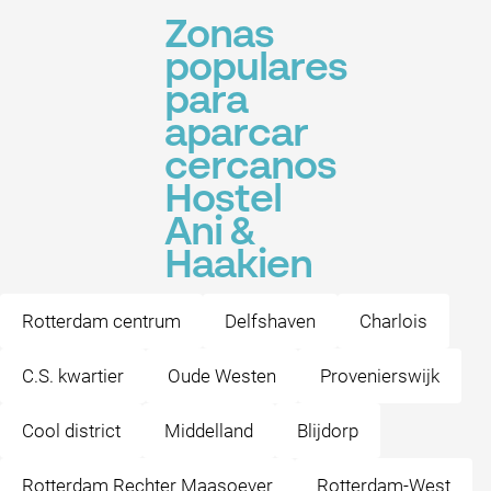
Zonas
populares
para
aparcar
cercanos
Hostel
Ani &
Haakien
Rotterdam centrum
Delfshaven
Charlois
C.S. kwartier
Oude Westen
Provenierswijk
Cool district
Middelland
Blijdorp
Rotterdam Rechter Maasoever
Rotterdam-West