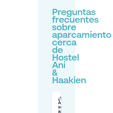
Preguntas
frecuentes
sobre
aparcamiento
cerca
de
Hostel
Ani
&
Haakien
¿Tiene Hostel
Ani & Haakien
su propio
aparcamiento