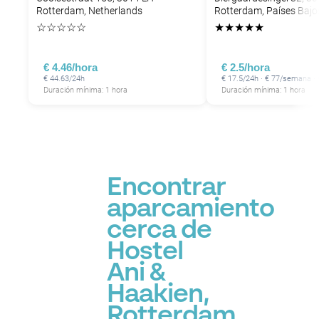
Rotterdam, Netherlands
Rotterdam, Países Bajo
☆
☆
☆
☆
☆
★
★
★
★
★
€ 4.46/hora
€ 2.5/hora
€ 44.63/24h
€ 17.5/24h · € 77/semana ·
Duración mínima: 1 hora
Duración mínima: 1 hora
Encontrar
aparcamiento
cerca de
Hostel
Ani &
Haakien,
Rotterdam