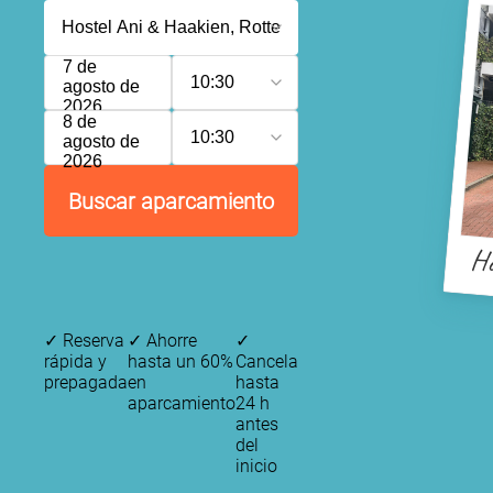
7 de
10:30
agosto de
2026
8 de
10:30
agosto de
2026
Buscar aparcamiento
Ho
✓
Reserva
✓
Ahorre
✓
rápida y
hasta un 60%
Cancela
prepagada
en
hasta
aparcamiento
24 h
antes
del
inicio