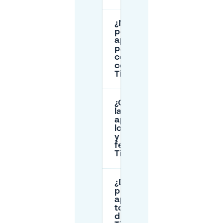
¿Necesito un
permiso de
aparcamiento
para aparcar
cerca del
centro de
Tilburg?
¿Cuáles son
las reglas de
aparcamiento
los domingos
y días
festivos en
Tilburg?
¿Dónde
puedo
aparcar
todo el
día en