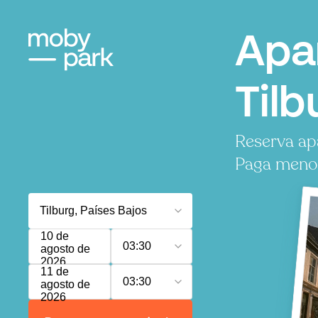
Apa
Tilb
Reserva ap
Paga menos,
10 de
03:30
agosto de
2026
11 de
03:30
agosto de
2026