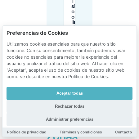
Tilburg
sin lidiar
con las
opciones
limitadas
del
Preferencias de Cookies
centro?
Utilizamos cookies esenciales para que nuestro sitio
funcione. Con su consentimiento, también podemos usar
¿Hay
carga
cookies no esenciales para mejorar la experiencia del
para
usuario y analizar el tráfico del sitio web. Al hacer clic en
vehículos
"Aceptar", acepta el uso de cookies de nuestro sitio web
eléctricos
como se describe en nuestra Política de Cookies.
al
aparcar
en
Tilburg?
Aceptar todas
Rechazar todas
Administrar preferencias
Política de privacidad
Términos y condiciones
Contacto
Zonas