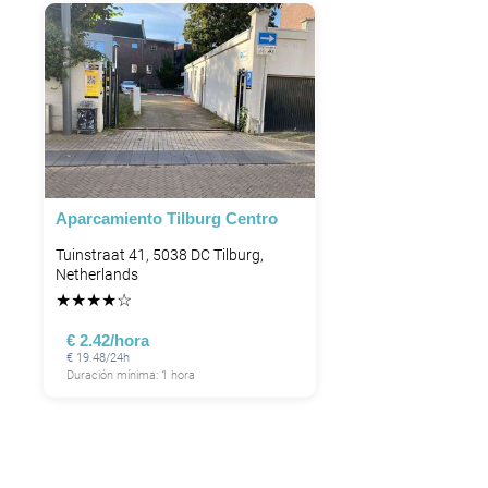
Aparcamiento Tilburg Centro
Tuinstraat 41, 5038 DC Tilburg,
Netherlands
★
★
★
★
☆
€ 2.42/hora
€ 19.48/24h
Duración mínima: 1 hora