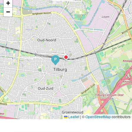
+
−
P
Leaflet
|
©
OpenStreetMap
contributors