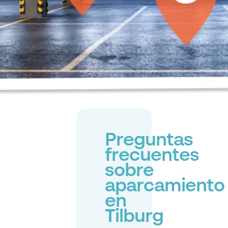
Preguntas
frecuentes
sobre
aparcamiento
en
Tilburg