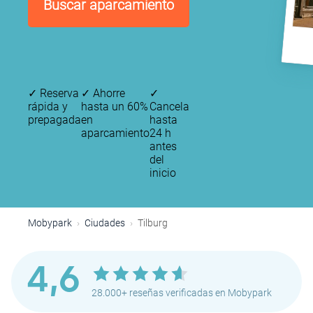
Buscar aparcamiento
✓
Reserva
✓
Ahorre
✓
rápida y
hasta un 60%
Cancela
prepagada
en
hasta
aparcamiento
24 h
antes
del
inicio
Mobypark
Ciudades
Tilburg
4,6
28.000+ reseñas verificadas en Mobypark