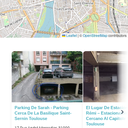
Leaflet
|
©
OpenStreetMap
contributors
P
Parking De Sarah - Parking
El Lugar De Estacio
Cerca De La Basilique Saint-
Rémi – Estacionamie
Sernin Toulouse
Cercano Al Capitole
Toulouse