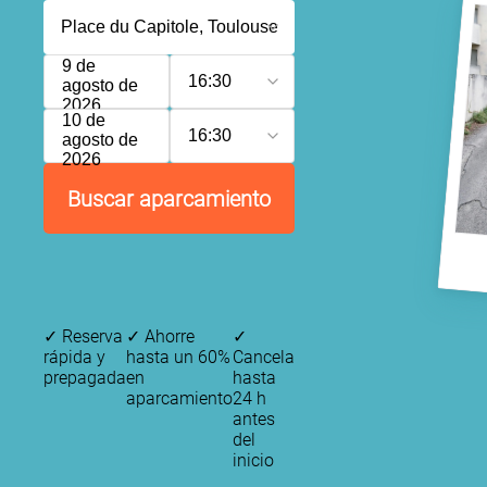
9 de
16:30
agosto de
2026
10 de
16:30
agosto de
2026
Buscar aparcamiento
✓
Reserva
✓
Ahorre
✓
rápida y
hasta un 60%
Cancela
prepagada
en
hasta
aparcamiento
24 h
antes
del
inicio