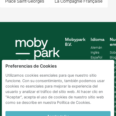
Place Saint-Georges
La Compagnie Française
Mobypark
Idioma
Nu
B.V.
em
Alemán
Inglés
Sob
Español
Blo
Francia
Help
Preferencias de Cookies
Italiano
Tra
Holandés
Pre
Utilizamos cookies esenciales para que nuestro sitio
Sost
funcione. Con su consentimiento, también podemos usar
Afil
cookies no esenciales para mejorar la experiencia del
Con
usuario y analizar el tráfico del sitio web. Al hacer clic en
lega
Polí
"Aceptar", acepta el uso de cookies de nuestro sitio web
priv
como se describe en nuestra Política de Cookies.
Pref
con