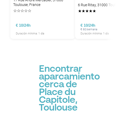
17 Rue André Mercadier, 31000
Toulouse, France
6 Rue Ritay, 31000 Toul
☆
☆
☆
☆
☆
★
★
★
★
★
€ 10/24h
€ 10/24h
€ 60/semana
Duración mínima: 1 día
Duración mínima: 1 día
Encontrar
aparcamiento
cerca de
Place du
Capitole,
Toulouse