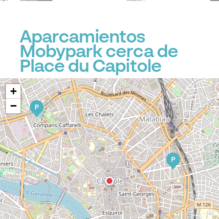
Aparcamientos
Mobypark cerca de
Place du Capitole
+
−
P
P