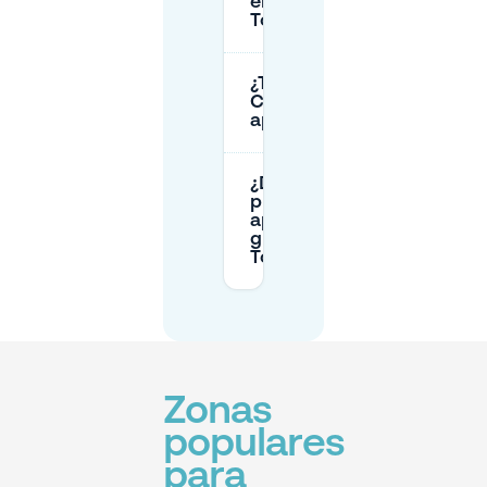
en
Toulouse?
¿Tiene el
Capitole
aparcamiento?
¿Dónde
puedo
aparcar
gratis en
Toulouse?
Zonas
populares
para