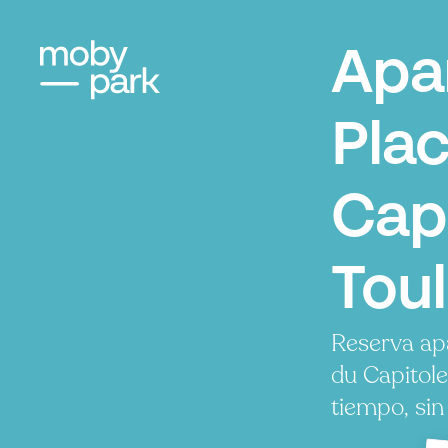
Apa
Pla
Capi
Tou
Reserva ap
du Capitol
tiempo, sin