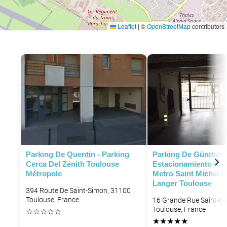
Leaflet
|
©
OpenStreetMap
contributors
Parking De Quentin - Parking
Parking De Günther 
Cerca Del Zénith Toulouse
Estacionamiento Cer
Métropole
Metro Saint Michel M
Langer Toulouse
394 Route De Saint-Simon, 31100
Toulouse, France
16 Grande Rue Saint-Mi
Toulouse, France
☆
☆
☆
☆
☆
★
★
★
★
★