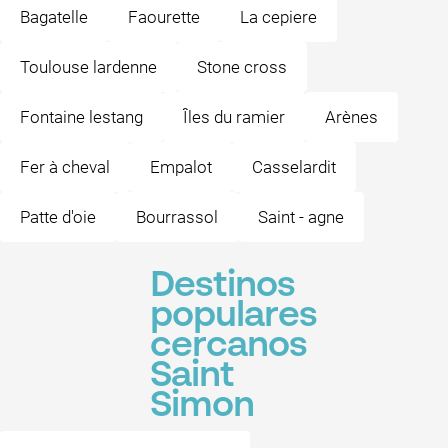
Bagatelle
Faourette
La cepiere
Toulouse lardenne
Stone cross
Fontaine lestang
Îles du ramier
Arènes
Fer à cheval
Empalot
Casselardit
Patte d'oie
Bourrassol
Saint - agne
Destinos
populares
cercanos
Saint
Simon