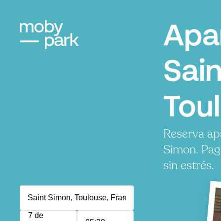
Apa
Sain
Tou
Reserva ap
Simon. Pag
sin estrés.
7 de