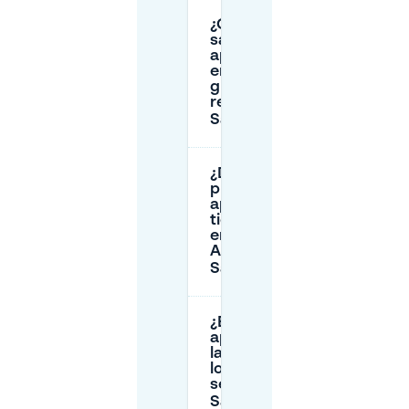
¿Cómo puedo
saber si el
aparcamiento
en la calle es
gratuito o
regulado en
Saint‑Simon?
¿Dónde
puedo
aparcar más
tiempo que
en la Zona
Azul en
Saint‑Simon?
¿Es gratis
aparcar por
la noche y
los fines de
semana en
Saint‑Simon?