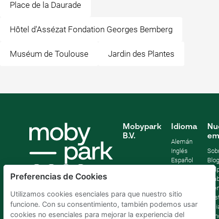
Place de la Daurade
Hôtel d'Assézat Fondation Georges Bemberg
Muséum de Toulouse
Jardin des Plantes
Mobypark
Idioma
Nu
B.V.
em
Alemán
Inglés
Sob
Español
Blo
Francia
Help
Preferencias de Cookies
Italiano
Tra
Holandés
Pre
Utilizamos cookies esenciales para que nuestro sitio
Sost
funcione. Con su consentimiento, también podemos usar
Afil
cookies no esenciales para mejorar la experiencia del
Con