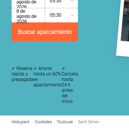
05:30
agosto de
2026
8 de
05:30
agosto de
2026
Buscar aparcamiento
✓
Reserva
✓
Ahorre
✓
rápida y
hasta un 60%
Cancela
prepagada
en
hasta
aparcamiento
24 h
antes
del
inicio
Mobypark
Ciudades
Toulouse
Saint Simon