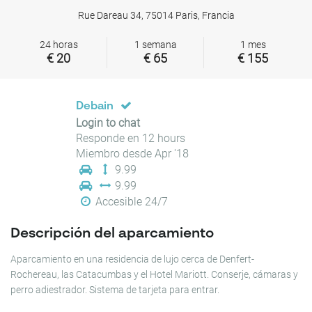
Rue Dareau 34, 75014 Paris, Francia
24 horas
1 semana
1 mes
€ 20
€ 65
€ 155
Debain
Login to chat
Responde en 12 hours
Miembro desde Apr '18
9.99
9.99
Accesible 24/7
Descripción del aparcamiento
Aparcamiento en una residencia de lujo cerca de Denfert-
Rochereau, las Catacumbas y el Hotel Mariott. Conserje, cámaras y
perro adiestrador. Sistema de tarjeta para entrar.