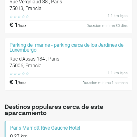
Rue Vergniaud 88 , Paris
75013, Francia
1.1 km lejos
☆
☆
☆
☆
☆
€ 1
/hora
Duración mínima 30 días
Parking del marine - parking cerca de los Jardines de
Luxemburgo
Rue d'Assas 134 , Paris
75006, Francia
1.1 km lejos
☆
☆
☆
☆
☆
€ 1
/hora
Duración mínima 1 semana
Destinos populares cerca de este
aparcamiento
Paris Marriott Rive Gauche Hotel
0.27 km