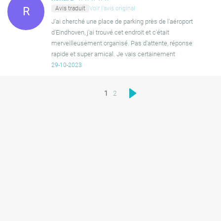
Avis traduit
Voir l'avis original
R
J'ai cherché une place de parking près de l'aéroport
d'Eindhoven, j'ai trouvé cet endroit et c'était
merveilleusement organisé. Pas d'attente, réponse
rapide et super amical. Je vais certainement
recommander cette place de parking.
29-10-2023
1
2