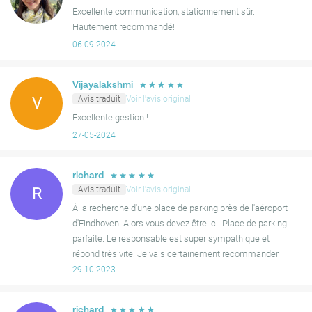
Excellente communication, stationnement sûr.
Hautement recommandé!
06-09-2024
☆
☆
☆
☆
☆
Vijayalakshmi
Avis traduit
Voir l'avis original
V
Excellente gestion !
27-05-2024
☆
☆
☆
☆
☆
richard
Avis traduit
Voir l'avis original
R
À la recherche d'une place de parking près de l'aéroport
d'Eindhoven. Alors vous devez être ici. Place de parking
parfaite. Le responsable est super sympathique et
répond très vite. Je vais certainement recommander
cette place de parking. Richard 28-10-2023.
29-10-2023
☆
☆
☆
☆
☆
richard