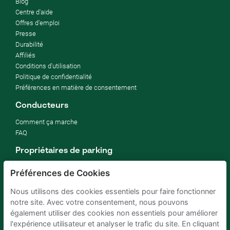
Blog
Centre d'aide
Offres d'emploi
Presse
Durabilité
Affiliés
Conditions d'utilisation
Politique de confidentialité
Préférences en matière de consentement
Conducteurs
Comment ça marche
FAQ
Propriétaires de parking
Comment louer mon parking
Préférences de Cookies
rentabiliser un parking d'entreprise
Pour hôtels
Nous utilisons des cookies essentiels pour faire fonctionner
Pour immobilier
notre site. Avec votre consentement, nous pouvons
Améliorez vos ODD (SDG)
également utiliser des cookies non essentiels pour améliorer
Blog d'entreprise
l'expérience utilisateur et analyser le trafic du site. En cliquant