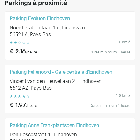
Parkings à proximité
Parking Evoluon Eindhoven
Noord Brabantlaan 1a , Eindhoven
5652 LA, Pays-Bas
1.6 km à
☆
☆
☆
☆
☆
€ 2.16
/heure
Durée minimum 1 heure
Parking Fellenoord - Gare centrale d'Eindhoven
Vincent van den Heuvellaan 2 , Eindhoven
5612 AZ, Pays-Bas
1.8 km à
☆
☆
☆
☆
☆
€ 1.97
/heure
Durée minimum 1 heure
Parking Anne Frankplantsoen Eindhoven
Don Boscostraat 4 , Eindhoven