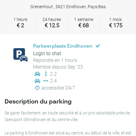
Grenenhout , 5621 Eindhoven, Pays-Bas
1 heure
24 heures
1 semaine
1 mois
€ 2
€ 12.5
€ 68
€ 175
Parkeerplaats Eindhoven
Login to chat
Répondre en 1 hours
Membre depuis Sep '23
2.2
2.4
accessible 24/7
Description du parking
Se garer facilement, en toute sécurité et à un prix abordable près de
l'aéroport d'Eindhoven et du centre-ville.
.
Le parking à Eindhoven est situé au centre, au début de la ville, et est