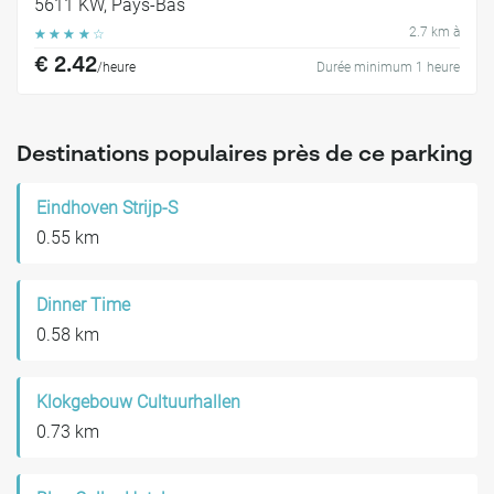
5611 KW, Pays-Bas
2.7 km à
☆
☆
☆
☆
☆
€ 2.42
/heure
Durée minimum 1 heure
Destinations populaires près de ce parking
Eindhoven Strijp-S
0.55 km
Dinner Time
0.58 km
Klokgebouw Cultuurhallen
0.73 km