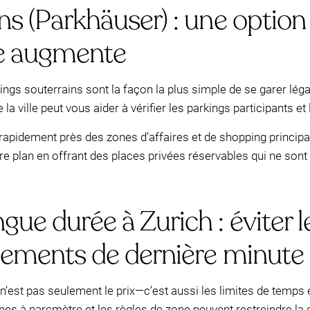
ns (Parkhäuser) : une option
e augmente
gs souterrains sont la façon la plus simple de se garer léga
 ville peut vous aider à vérifier les parkings participants et 
r rapidement près des zones d’affaires et de shopping princip
re plan en offrant des places privées réservables qui ne son
ue durée à Zurich : éviter l
ngements de dernière minute
ue n’est pas seulement le prix—c’est aussi les limites de temp
ones à parcmètre et les règles de zone peuvent restreindre la