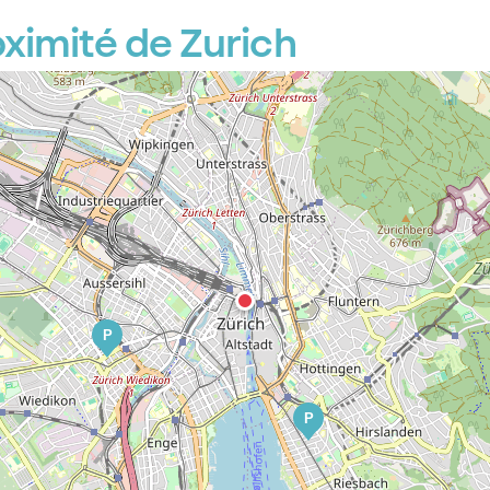
ximité de Zurich
P
P