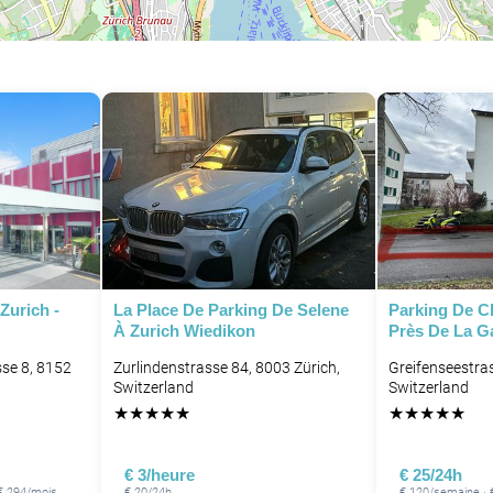
Zurich -
La Place De Parking De Selene
Parking De Ch
À Zurich Wiedikon
Près De La G
sse 8, 8152
Zurlindenstrasse 84, 8003 Zürich,
Greifenseestras
Switzerland
Switzerland
★
★
★
★
★
★
★
★
★
★
€ 3/heure
€ 25/24h
 € 294/mois
€ 20/24h
€ 120/semaine · 