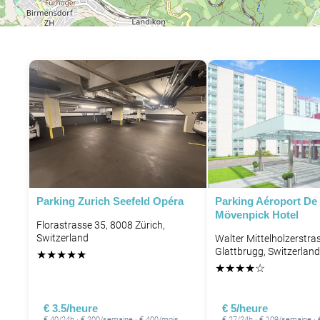
Parking Zurich Seefeld Opéra
Parking Aéroport De 
Mövenpick Hotel
Florastrasse 35, 8008 Zürich,
Switzerland
Walter Mittelholzerstra
Glattbrugg, Switzerland
★
★
★
★
★
★
★
★
★
☆
€ 3.5/heure
€ 5/heure
€ 40/24h · € 200/semaine · € 400/mois
€ 27/24h · € 109/semaine ·