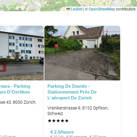
Leaflet
|
©
OpenStreetMap
contributors
iara - Parking
Parking De Davids -
are D'Oerlikon
Stationnement Près De
L'aéroport De Zurich
se 43, 8050 Zürich,
Vrenikerstrasse 9, 8152 Opfikon,
Schweiz
★
★
★
★
★
€ 2.5/heure
€ 400/mois
€ 15/24h · € 85/semaine · € 250/mois