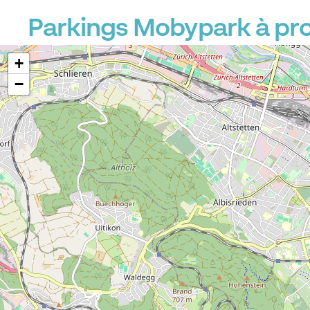
Parkings Mobypark à pro
+
−