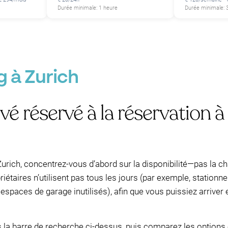
Durée minimale: 1 heure
Durée minimale: 
g à Zurich
é réservé à la réservation à
urich, concentrez-vous d’abord sur la disponibilité—pas la
iétaires n’utilisent pas tous les jours (par exemple, stationn
espaces de garage inutilisés), afin que vous puissiez arrive
ns la barre de recherche ci-dessus, puis comparez les option