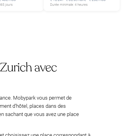
365 jours
Durée minimale: 4 heures
 Zurich avec
 chance. Mobypark vous permet de
ement d’hôtel, places dans des
r en sachant que vous avez une place
s et choisissez une place correspondant à