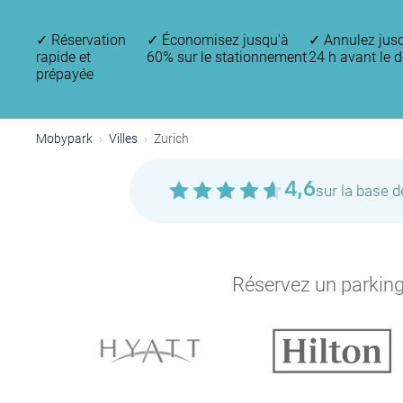
✓
Réservation
✓
Économisez jusqu'à
✓
Annulez jus
rapide et
60% sur le stationnement
24 h avant le 
prépayée
Mobypark
Villes
Zurich
4,6
sur la base 
Réservez un parking 