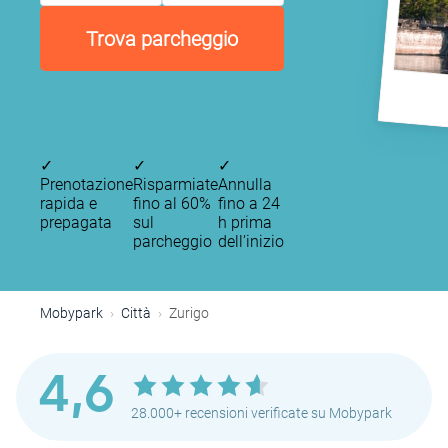
Trova parcheggio
✓
✓
✓
Prenotazione
Risparmiate
Annulla
rapida e
fino al 60%
fino a 24
prepagata
sul
h prima
parcheggio
dell’inizio
Mobypark
Città
Zurigo
4,6
28.000+ recensioni verificate su Mobypark