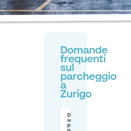
Domande
frequenti
sul
parcheggio
a
Zurigo
Devo avere
un permesso
per
parcheggiare