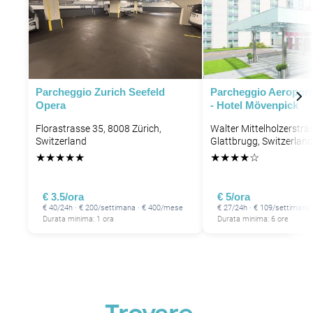
Parcheggio Zurich Seefeld
Parcheggio Aeroport
Opera
- Hotel Mövenpick
Florastrasse 35, 8008 Zürich,
Walter Mittelholzerstra
Switzerland
Glattbrugg, Switzerland
★
★
★
★
★
★
★
★
★
☆
€ 3.5/ora
€ 5/ora
€ 40/24h · € 200/settimana · € 400/mese
€ 27/24h · € 109/settimana
Durata minima: 1 ora
Durata minima: 6 ore