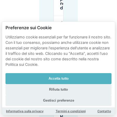
nella zona blu
di Zurigo?
Il
Preferenze sui Cookie
parcheggio
gratuito è
disponibile
Utilizziamo cookie essenziali per far funzionare il nostro sito.
a Zurigo di
Con il tuo consenso, possiamo anche utilizzare cookie non
notte?
essenziali per migliorare l'esperienza dell'utente e analizzare
il traffico del sito web. Cliccando su "Accetta", accetti l'uso
dei cookie del nostro sito come descritto nella nostra
Quanto
Politica sui Cookie.
tempo posso
parcheggiare
a Zurigo
usando i
Accetta tutto
parchimetri?
Rifiuta tutto
Qual è la
Gestisci preferenze
migliore
opzione
Informativa sulla privacy
Termini e condizioni
Contatto
per il
parcheggio