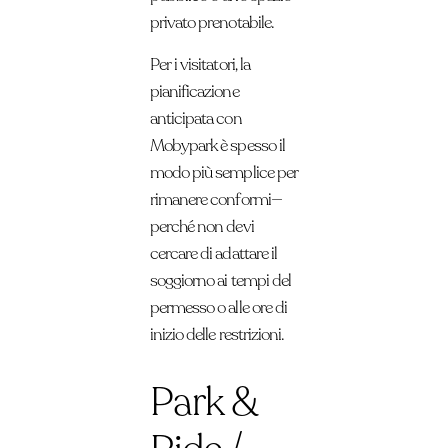
privato prenotabile.
Per i visitatori, la
pianificazione
anticipata con
Mobypark è spesso il
modo più semplice per
rimanere conformi—
perché non devi
cercare di adattare il
soggiorno ai tempi del
permesso o alle ore di
inizio delle restrizioni.
Park &