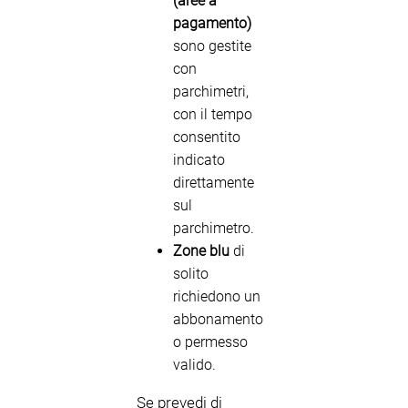
(aree a
pagamento)
sono gestite
con
parchimetri,
con il tempo
consentito
indicato
direttamente
sul
parchimetro.
Zone blu
di
solito
richiedono un
abbonamento
o permesso
valido.
Se prevedi di