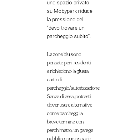
uno spazio privato
su Mobypark riduce
la pressione del
“devo trovare un
parcheggio subito”.
Le zone blu sono
pensate per i residenti
e richiedono la giusta
carta di
parcheggio/autorizzazione.
Senza di essa, potresti
dover usare alternative
come parcheggi a
breve termine con
parchimetro, un garage
pubblico o uno spazio