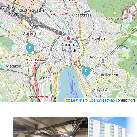
P
P
Leaflet
|
©
OpenStreetMap
contributors