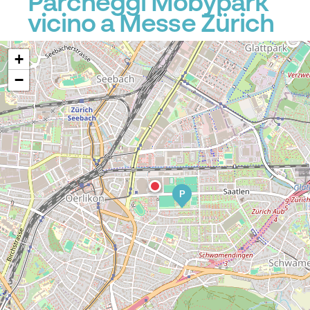
Parcheggi Mobypark
vicino a Messe Zürich
+
−
P