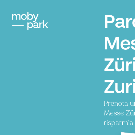
Par
Me
Zür
Zur
Prenota u
Messe Zür
risparmia