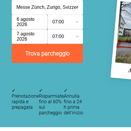
6 agosto
07:00
2026
7 agosto
07:00
2026
Trova parcheggio
M
✓
✓
✓
Prenotazione
Risparmiate
Annulla
rapida e
fino al 60%
fino a 24
prepagata
sul
h prima
parcheggio
dell’inizio
P