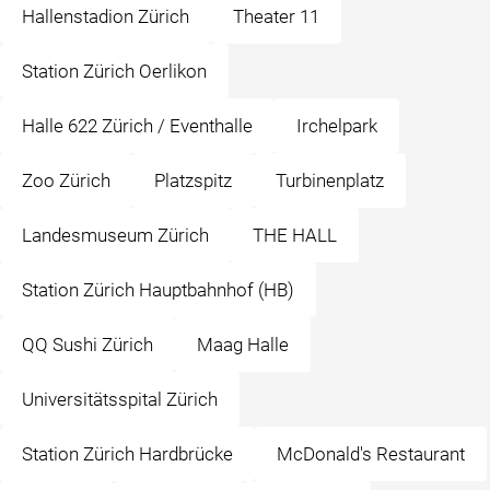
Hallenstadion Zürich
Theater 11
Station Zürich Oerlikon
Halle 622 Zürich / Eventhalle
Irchelpark
Zoo Zürich
Platzspitz
Turbinenplatz
Landesmuseum Zürich
THE HALL
Station Zürich Hauptbahnhof (HB)
QQ Sushi Zürich
Maag Halle
Universitätsspital Zürich
Station Zürich Hardbrücke
McDonald's Restaurant