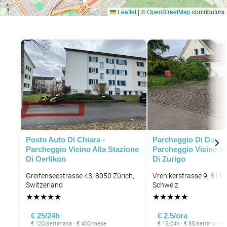
Leaflet
|
©
OpenStreetMap
contributors
Posto Auto Di Chiara -
Parcheggio Di Davids
Parcheggio Vicino Alla Stazione
Parcheggio Vicino Al
Di Oerlikon
Di Zurigo
Greifenseestrasse 43, 8050 Zürich,
Vrenikerstrasse 9, 8152
Switzerland
Schweiz
★
★
★
★
★
★
★
★
★
★
€ 25/24h
€ 2.5/ora
€ 120/settimana · € 400/mese
€ 15/24h · € 85/settimana 