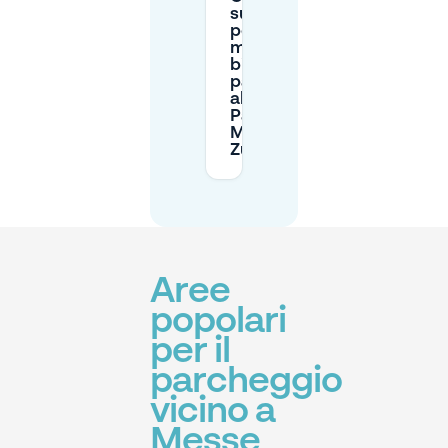
succede se
perdo il
mio
biglietto di
parcheggio
al
Parkhaus
Messe
Zürich?
Aree
popolari
per il
parcheggio
vicino a
Messe