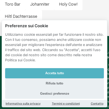
Toro Bar
Johanniter
Holy Cow!
Hiltl Dachterrasse
Preferenze sui Cookie
Utilizziamo cookie essenziali per far funzionare il nostro sito.
Con il tuo consenso, possiamo anche utilizzare cookie non
essenziali per migliorare l'esperienza dell'utente e analizzare
il traffico del sito web. Cliccando su "Accetta", accetti l'uso
Mobypark
Lingua
La 
dei cookie del nostro sito come descritto nella nostra
B.V.
Co
Politica sui Cookie.
Tedesco
Inglese
Chi
Spagnolo
Blo
Accetta tutto
Francia
Aiut
Italian
Offe
Olandese
Sta
Rifiuta tutto
Sost
Affil
Gestisci preferenze
Term
cond
Informativa sulla privacy
Termini e condizioni
Contatto
Priv