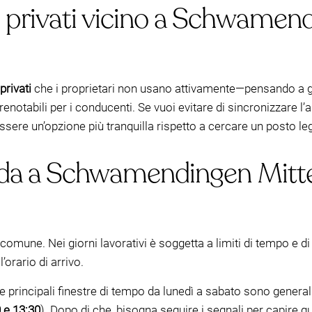
 privati vicino a Schwamen
privati
che i proprietari non usano attivamente—pensando a gar
prenotabili per i conducenti. Se vuoi evitare di sincronizzare l’a
sere un’opzione più tranquilla rispetto a cercare un posto leg
ada a Schwamendingen Mitte
comune. Nei giorni lavorativi è soggetta a limiti di tempo e di
orario di arrivo.
 le principali finestre di tempo da lunedì a sabato sono gener
 e 13:30
). Dopo di che, bisogna seguire i segnali per capire qu