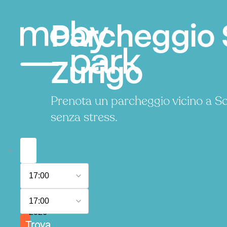
Parcheggio
Zurigo
Prenota un parcheggio vicino a 
senza stress.
8
17:00
agosto
2026
9
17:00
agosto
2026
Trova