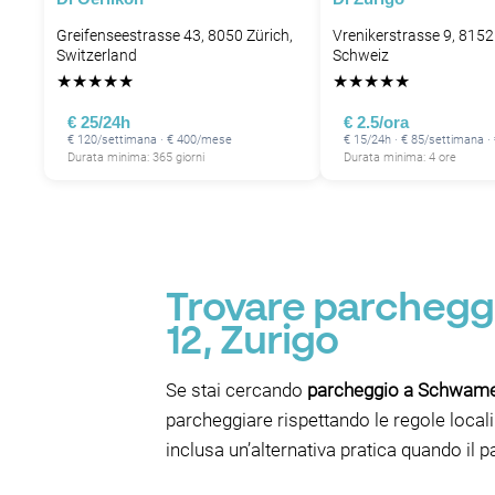
P
Greifenseestrasse 43, 8050 Zürich,
Vrenikerstrasse 9, 8152
Switzerland
Schweiz
★
★
★
★
★
★
★
★
★
★
€ 25/24h
€ 2.5/ora
€ 120/settimana · € 400/mese
€ 15/24h · € 85/settimana 
Durata minima: 365 giorni
Durata minima: 4 ore
P
Trovare parcheggi
12, Zurigo
Se stai cercando
parcheggio a Schwame
parcheggiare rispettando le regole loca
inclusa un’alternativa pratica quando il pa