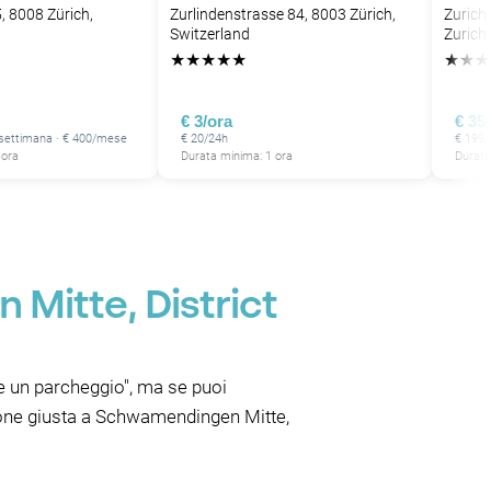
, 8008 Zürich,
Zurlindenstrasse 84, 8003 Zürich,
Zurich
Switzerland
Zurich
★
★
★
★
★
★
★
★
€ 3/ora
€ 35
/settimana · € 400/mese
€ 20/24h
€ 199/
 ora
Durata minima: 1 ora
Durata
Mitte, District
ste un parcheggio", ma se puoi
zione giusta a Schwamendingen Mitte,