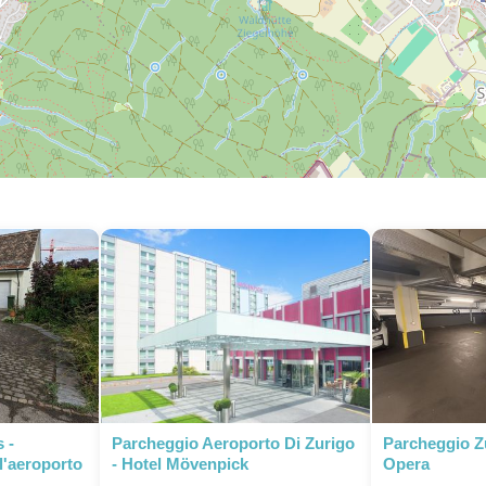
 -
Parcheggio Aeroporto Di Zurigo
Parcheggio Z
l'aeroporto
- Hotel Mövenpick
Opera