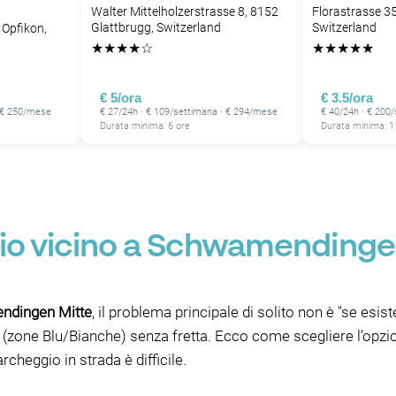
Walter Mittelholzerstrasse 8, 8152
Florastrasse 35
Glattbrugg, Switzerland
Switzerland
 Opfikon,
★
★
★
★
☆
★
★
★
★
★
€ 5/ora
€ 3.5/ora
· € 250/mese
€ 27/24h · € 109/settimana · € 294/mese
€ 40/24h · € 200
Durata minima: 6 ore
Durata minima: 1
o vicino a Schwamendingen 
ndingen Mitte
, il problema principale di solito non è "se esi
li (zone Blu/Bianche) senza fretta. Ecco come scegliere l’op
rcheggio in strada è difficile.