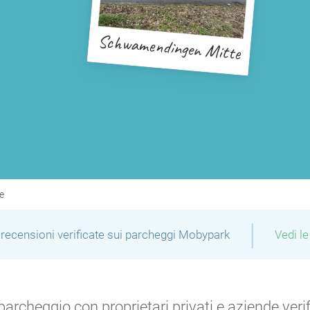
Schwamendingen Mitte
P
e
|
recensioni verificate sui parcheggi Mobypark
Vedi le
P
archeggio con proprietari privati e aziende verific