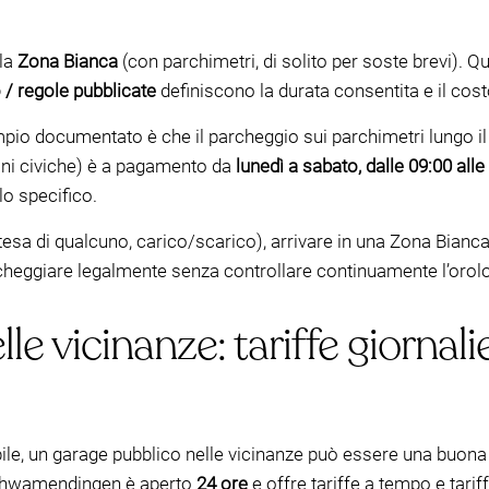
 la
Zona Bianca
(con parchimetri, di solito per soste brevi). 
 / regole pubblicate
definiscono la durata consentita e il cost
o documentato è che il parcheggio sui parchimetri lungo il
ni civiche) è a pagamento da
lunedì a sabato, dalle 09:00 alle
lo specifico.
 attesa di qualcuno, carico/scarico), arrivare in una Zona Bia
rcheggiare legalmente senza controllare continuamente l’orol
le vicinanze: tariffe giornali
e, un garage pubblico nelle vicinanze può essere una buona al
chwamendingen è aperto
24 ore
e offre tariffe a tempo e tari