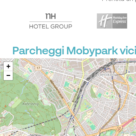
Parcheggi Mobypark vic
+
−