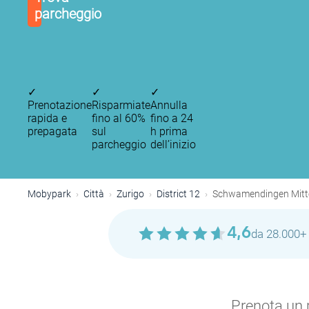
parcheggio
✓
✓
✓
Prenotazione
Risparmiate
Annulla
rapida e
fino al 60%
fino a 24
prepagata
sul
h prima
parcheggio
dell’inizio
Mobypark
Città
Zurigo
District 12
Schwamendingen Mitt
4,6
da 28.000+ 
Prenota un p