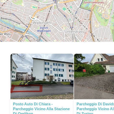
Posto Auto Di Chiara -
Parcheggio Di Davids
Parcheggio Vicino Alla Stazione
Parcheggio Vicino Al
Di Oerlikon
Di Zurigo