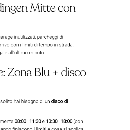
dingen Mitte con
age inutilizzati, parcheggi di
rrivo con i limiti di tempo in strada,
ale all’ultimo minuto.
: Zona Blu + disco
 solito hai bisogno di un
disco di
almente
08:00–11:30
e
13:30–18:00
(con
ando finiscono i limiti e cosa si applica