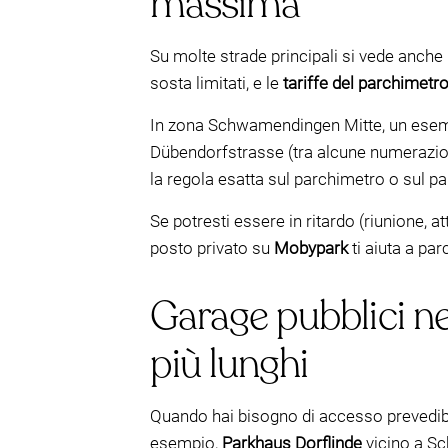
massima
Su molte strade principali si vede anche
sosta limitati, e le
tariffe del parchimetro
In zona Schwamendingen Mitte, un esempi
Dübendorfstrasse (tra alcune numerazio
la regola esatta sul parchimetro o sul pa
Se potresti essere in ritardo (riunione,
posto privato su
Mobypark
ti aiuta a pa
Garage pubblici nel
più lunghi
Quando hai bisogno di accesso prevedibil
esempio,
Parkhaus Dorflinde
vicino a S