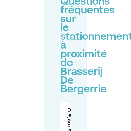
Questions
fréquentes
sur
le
stationnemen
à
proximité
de
Brasserij
De
Bergerrie
Où puis-
je me
garer
près de
la