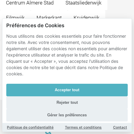
Centrum Almere Stad
Staatsliedenwijk
Filmwijk
Markerkant
Kruidenwijk
Préférences de Cookies
Stedenwijk
Muziekwijk Zuid
Waterwijk
Nous utilisons des cookies essentiels pour faire fonctionner
notre site. Avec votre consentement, nous pouvons
Verzetswijk
Muziekwijk Noord
Parkwijk
également utiliser des cookies non essentiels pour améliorer
l'expérience utilisateur et analyser le trafic du site. En
cliquant sur « Accepter », vous acceptez l'utilisation des
Noorderplassen
De Steiger
Danswijk
cookies de notre site tel que décrit dans notre Politique de
cookies.
Tussen de Vaarten Noord
De Gouwen
Accepter tout
Literatuurwijk
Rejeter tout
Destinations
Gérer les préférences
populaires
Politique de confidentialité
Termes et conditions
Contact
à