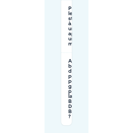
Puis-je payer
le
stationnement
à Almere via
une
application ou
un parking
mobile ?
Ai-je
besoin
d’un
permis
pour me
garer
près de
la
Brasserij
De
Bergerrie
?