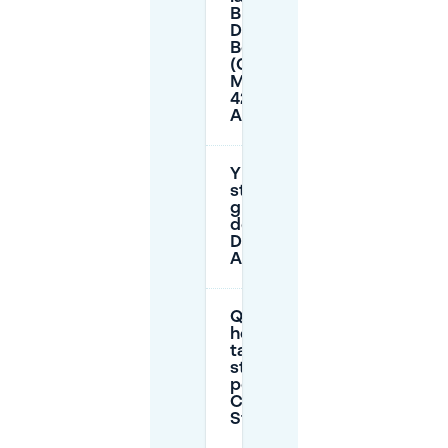
Brasserij
De
Bergerrie
(Grote
Markt
42) à
Almere ?
Y a-t-il un
stationnement
gratuit près
de la Brasserij
De Bergerrie à
Almere ?
Quelles sont les
heures et les
tarifs de
stationnement
pour Almere
Centrum/Almere
Stad ?