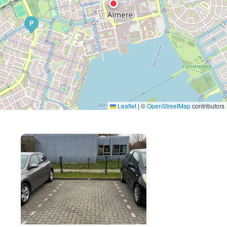
P
Leaflet
|
©
OpenStreetMap
contributors