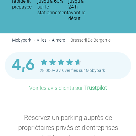
rapide et
jusqu'à 60%
jusqu’à
prépayée
sur le
24 h
stationnement
avant le
début
Mobypark
Villes
Almere
Brasserij De Bergerrie
4,6
28 000+ avis vérifiés sur Mobypark
Voir les avis clients sur
Trustpilot
Réservez un parking auprès de
propriétaires privés et d'entreprises