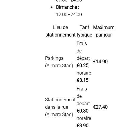
Dimanche :
12:00–24:00
Lieu de
Tarif
Maximum
stationnement
typique
par jour
Frais
de
Parkings
départ
€14.90
(Almere Stad)
€0.25
;
horaire
€3.15
Frais
de
Stationnement
départ
dans la rue
€27.40
€0.30
;
(Almere Stad)
horaire
€3.90