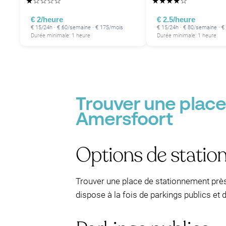
★
☆
☆
☆
☆
★
★
★
★
☆
€ 2/heure
€ 2.5/heure
€ 15/24h · € 60/semaine · € 175/mois
€ 15/24h · € 80/semaine · 
Durée minimale: 1 heure
Durée minimale: 1 heure
Trouver une place
Amersfoort
Options de stati
Trouver une place de stationnement près
dispose à la fois de parkings publics et 