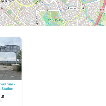
Centrum -
 Station
 LE
s