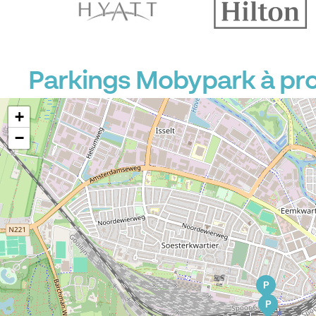
Parkings Mobypark à pr
+
−
P
P