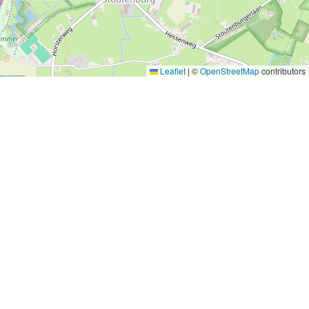
Leaflet
|
©
OpenStreetMap
contributors