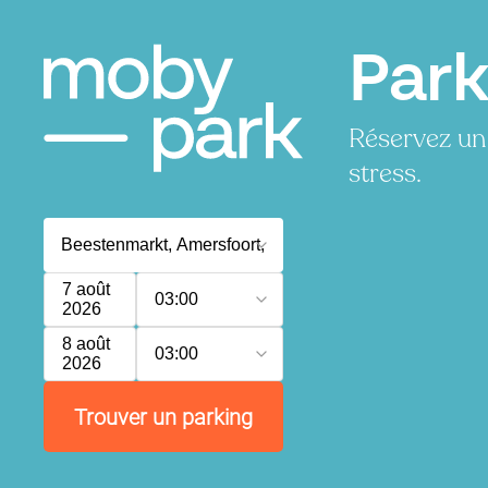
Park
Réservez un
stress.
7 août
03:00
2026
8 août
03:00
2026
Trouver un parking