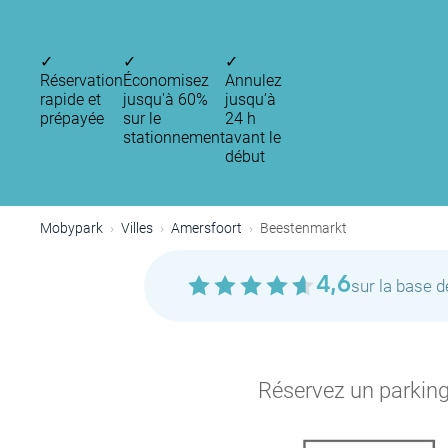
✓
✓
✓
Réservation
Économisez
Annulez
rapide et
jusqu'à 60%
jusqu’à
prépayée
sur le
24 h
stationnement
avant le
début
Mobypark
Villes
Amersfoort
Beestenmarkt
4,6
sur la base 
Réservez un parking 