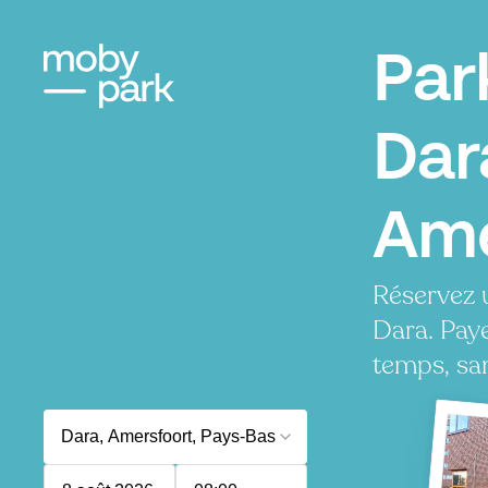
Par
Dar
Ame
Réservez 
Dara. Pay
temps, san