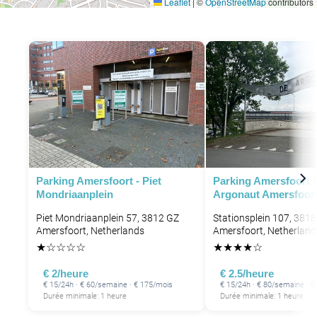
Leaflet
|
©
OpenStreetMap
contributors
Parking Amersfoort - Piet
Parking Amersfoort 
Mondriaanplein
Argonaut Amersfoort
Piet Mondriaanplein 57, 3812 GZ
Stationsplein 107, 3818
Amersfoort, Netherlands
Amersfoort, Netherland
★
☆
☆
☆
☆
★
★
★
★
☆
€ 2/heure
€ 2.5/heure
€ 15/24h · € 60/semaine · € 175/mois
€ 15/24h · € 80/semaine · 
Durée minimale: 1 heure
Durée minimale: 1 heure