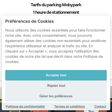
Tarifs du parking Mobypark
1 heure de stationnement
€ 2.00
de
Préférences de Cookies
24 heures de stationnement
Nous utilisons des cookies essentiels pour faire fonctionner
€ 15.00
notre site. Avec votre consentement, nous pouvons
de
également utiliser des cookies non essentiels pour améliorer
1 semaine de stationnement
l'expérience utilisateur et analyser le trafic du site. En
€ 60.00
de
cliquant sur « Accepter », vous acceptez l'utilisation des
cookies de notre site tel que décrit dans notre Politique de
1 mois de stationnement
cookies.
€ 170.00
de
Durée min. 1 heure
Accepter tout
Rejeter tout
Gérer les préférences
Politique de confidentialité
Termes et conditions
Contact