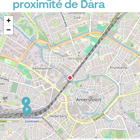
proximité de Dara
+
−
P
P