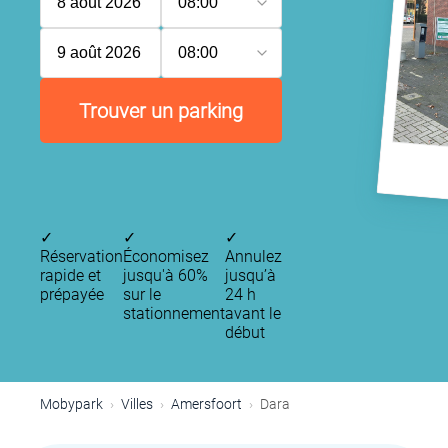
8 août 2026
08:00
9 août 2026
08:00
Trouver un parking
✓
✓
✓
Réservation
Économisez
Annulez
rapide et
jusqu'à 60%
jusqu’à
prépayée
sur le
24 h
stationnement
avant le
début
Mobypark
Villes
Amersfoort
Dara