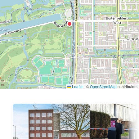
Leaflet
|
©
OpenStreetMap
contributors