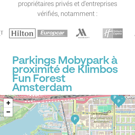
propriétaires privés et d'entreprises
P
P
P
P
vérifiés, notamment :
P
P
P
P
P
P
P
P
P
P
P
P
Parkings Mobypark à
P
proximité de Klimbos
Fun Forest
P
P
P
Amsterdam
P
P
P
+
−
P