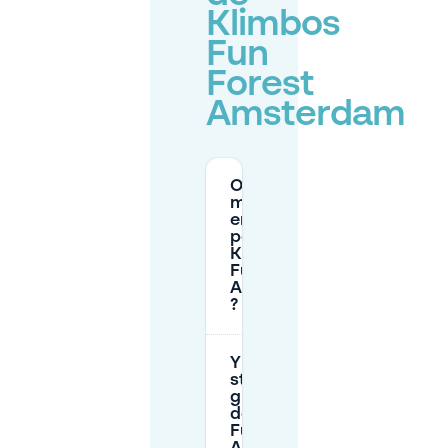
Klimbos
Fun
Forest
Amsterdam
Où puis-je
me garer
en voiture
pour
Klimbos
Fun Forest
Amsterdam
?
Y a-t-il un
stationnement
gratuit près
de Klimbos
Fun Forest