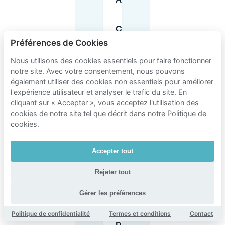
Amsterdam ?
Comment
éviter les
Préférences de Cookies
contraventions
de
Nous utilisons des cookies essentiels pour faire fonctionner
stationnement
notre site. Avec votre consentement, nous pouvons
près de
Klimbos Fun
également utiliser des cookies non essentiels pour améliorer
Forest ?
l'expérience utilisateur et analyser le trafic du site. En
cliquant sur « Accepter », vous acceptez l'utilisation des
cookies de notre site tel que décrit dans notre Politique de
Puis-je
cookies.
réserver un
parking à
l'avance
Accepter tout
pour
Klimbos
Fun Forest
Rejeter tout
Amsterdam
?
Gérer les préférences
Politique de confidentialité
Termes et conditions
Contact
Est-il
préférable de