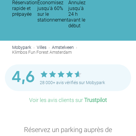
Réservation
Économisez
Annulez
rapide et
jusqu'à 60%
jusqu’à
prépayée
sur le
24 h
stationnement
avant le
début
P
Mobypark
Villes
Amstelveen
P
P
Klimbos Fun Forest Amsterdam
P
P
P
P
P
P
P
P
P
P
P
4,6
P
P
P
P
28 000+ avis vérifiés sur Mobypark
P
P
P
Voir les avis clients sur
Trustpilot
P
P
P
P
Réservez un parking auprès de