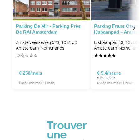
P
Parking De Mir - Parking Près
Parking Frans Otten 
De RAI Amsterdam
IJsbaanpad – Amste
P
Amstelveenseweg 623, 1081 JD
IJsbaanpad 43, 1076C
Amsterdam, Netherlands
Amsterdam, Netherlan
☆
☆
☆
☆
☆
★
★
★
★
★
€ 250/mois
€ 5.4/heure
€ 24.95/24h
Durée minimale: 1 mois
Durée minimale: 1 heure
Trouver
une
P