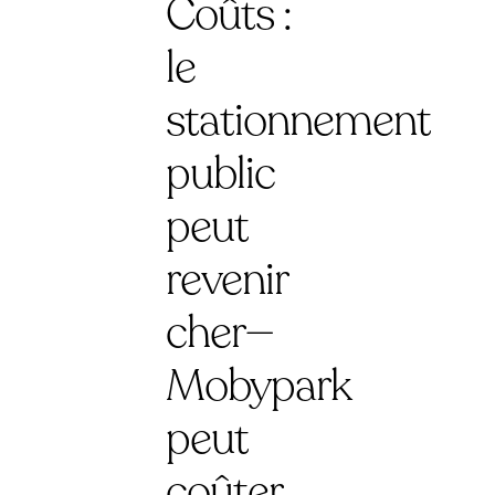
Coûts :
le
stationnement
public
peut
revenir
cher—
Mobypark
peut
coûter