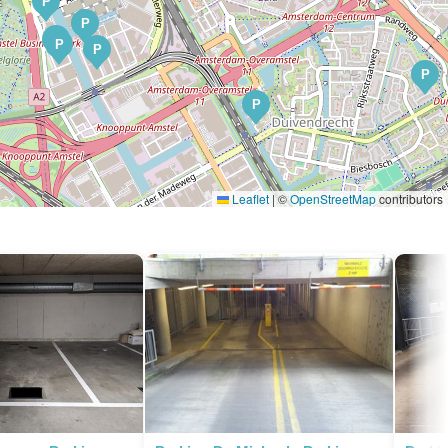
P
P
P
P
P
P
P
Leaflet
|
©
OpenStreetMap
contributors