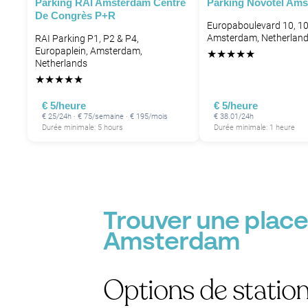
Parking RAI Amsterdam Centre
Parking Novotel Ams
De Congrès P+R
Europaboulevard 10, 1
Amsterdam, Netherlan
RAI Parking P1, P2 & P4,
Europaplein, Amsterdam,
★
★
★
★
★
Netherlands
★
★
★
★
★
€ 5/heure
€ 5/heure
P
€ 25/24h · € 75/semaine · € 195/mois
€ 38.01/24h
Durée minimale: 5 hours
Durée minimale: 1 heure
P
Trouver une place
Amsterdam
Options de statio