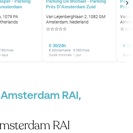
asper - Parking
Parking De Michael - Parking
Parki
P
 Amsterdam
Près D'Amsterdam Zuid
Près 
P
P
, 1079 PA
Van Leijenberghlaan 2, 1082 GM
Van Le
therlands
Amsterdam, Nederland
Amster
P
☆
☆
☆
☆
☆
☆
☆
☆
€ 30/24h
€ 18
 190/mois
€ 200/semaine · € 350/mois
3 days
Durée minimale: 1 jour
Durée 
n Amsterdam RAI,
 Amsterdam RAI