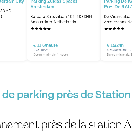
terdam City
Parking Zuidas Spaces
Parking De K
Amsterdam
Près De RAI
083 AD
ds
Barbara Strozzilaan 101, 1083HN
De Mirandalaan
Amsterdam, Netherlands
Amsterdam, Ne
★
★
★
★
★
★
★
★
★
★
€ 11.6/heure
€ 15/24h
€ 38.16/24h
€ 60/semaine · €
Durée minimale: 1 heure
Durée minimale: 
 de parking près de Statio
nnement près de la station