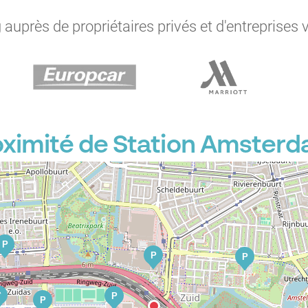
auprès de propriétaires privés et d'entreprises 
P
P
P
P
P
oximité de Station Amsterd
P
P
P
P
P
P
P