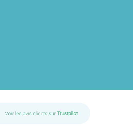
P
P
P
P
P
P
P
P
P
P
P
Voir les avis clients sur
Trustpilot
P