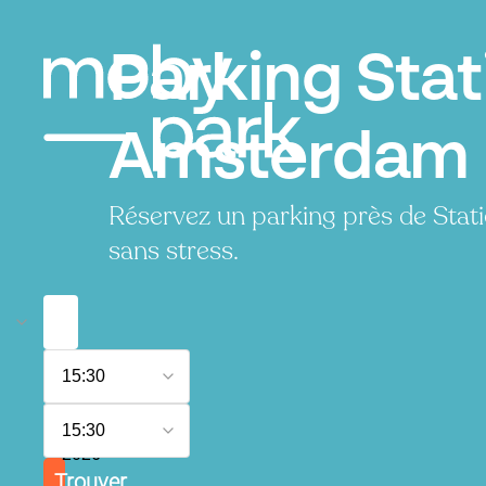
Parking Sta
Amsterdam
Réservez un parking près de Sta
sans stress.
6
15:30
août
2026
7
15:30
août
2026
Trouver