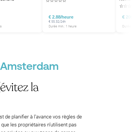
☆
☆
☆
☆
☆
☆
☆
☆
€ 2.88/heure
€ 20
€ 55.32/24h
is
Durée min.: 1 heure
Durée 
, Amsterdam
vitez la
st de planifier à l’avance vos règles de
que les propriétaires n’utilisent pas