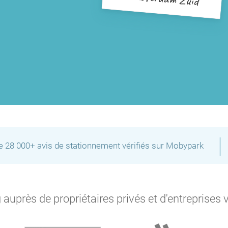
P
P
P
P
P
P
P
P
P
P
P
P
P
|
de 28 000+ avis de stationnement vérifiés sur Mobypark
P
P
P
P
P
P
P
P
P
P
P
P
P
auprès de propriétaires privés et d'entreprises 
P
P
P
P
P
P