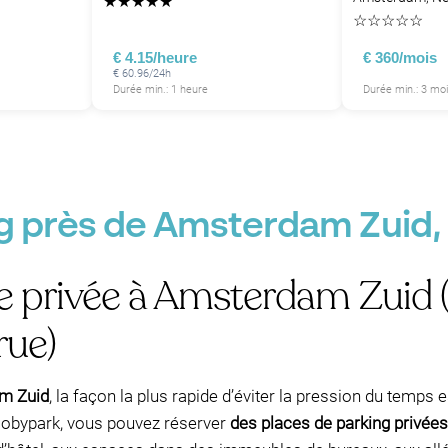
★
★
★
★
★
☆
☆
☆
☆
☆
€ 4.15/heure
€ 360/mois
€ 60.96/24h
Durée min.: 1 heure
Durée min.: 3 mo
ng près de Amsterdam Zuid
P
P
 privée à Amsterdam Zuid (é
rue)
am Zuid
, la façon la plus rapide d’éviter la pression du temps e
 Mobypark, vous pouvez réserver
des places de parking privées