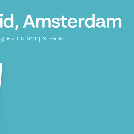
id, Amsterdam
agnez du temps, sans
P
P
P
P
P
P
P
P
P