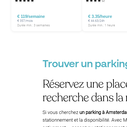
★
★
★
★
★
★
★
★
★
☆
€ 119/semaine
€ 3.35/heure
€ 357/mois
€ 44.63/24h
Durée min.: 3 semaines
Durée min.: 1 heure
Trouver un parki
Réservez une place
recherche dans la 
Si vous cherchez
un parking à Amsterd
stationnement et la disponibilité. Avec