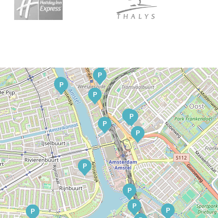
P
P
P
P
P
P
P
P
P
P
P
P
P
P
P
P
P