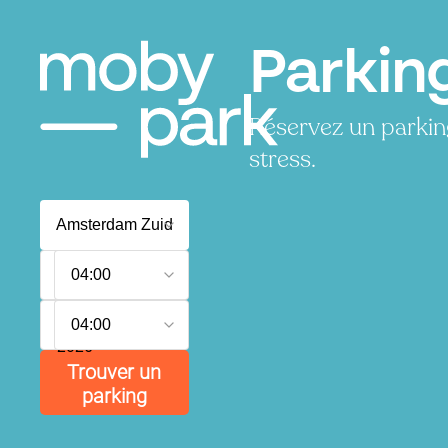
Parkin
Réservez un parkin
stress.
P
6
04:00
août
2026
7
P
04:00
août
2026
P
P
P
Trouver un
P
parking
P
P
P
P
P
P
P