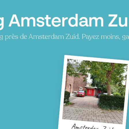
g Amsterdam Zu
P
P
P
g près de Amsterdam Zuid. Payez moins, g
P
P
P
P
P
P
P
P
Amsterdam Zuid