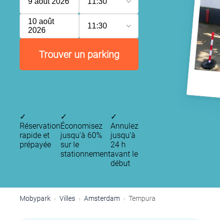
9 août 2026
11:30
10 août
11:30
2026
Trouver un parking
✓
✓
✓
Réservation
Économisez
Annulez
rapide et
jusqu'à 60%
jusqu’à
prépayée
sur le
24 h
P
stationnement
avant le
P
début
P
Mobypark
Villes
Amsterdam
Tempura