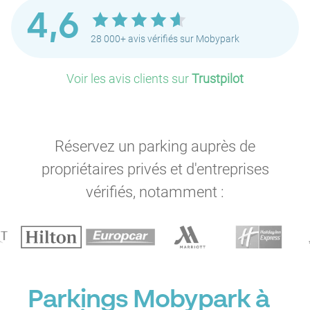
P
4,6
28 000+ avis vérifiés sur Mobypark
P
P
Voir les avis clients sur
Trustpilot
P
P
P
P
P
P
Réservez un parking auprès de
propriétaires privés et d'entreprises
vérifiés, notamment :
P
P
P
P
P
P
P
Parkings Mobypark à