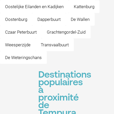
Oostelijke Eilanden en Kadijken
Kattenburg
Oostenburg
Dapperbuurt
De Wallen
Czaar Peterbuurt
Grachtengordel-Zuid
Weesperzijde
Transvaalbuurt
De Weteringschans
Destinations
populaires
à
proximité
de
Tempura