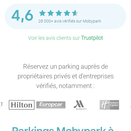
4,6
P
28 000+ avis vérifiés sur Mobypark
P
P
P
Voir les avis clients sur
Trustpilot
P
P
P
Réservez un parking auprès de
propriétaires privés et d'entreprises
P
P
vérifiés, notamment :
P
P
P
P
P
P
P
P
P
P
P
P