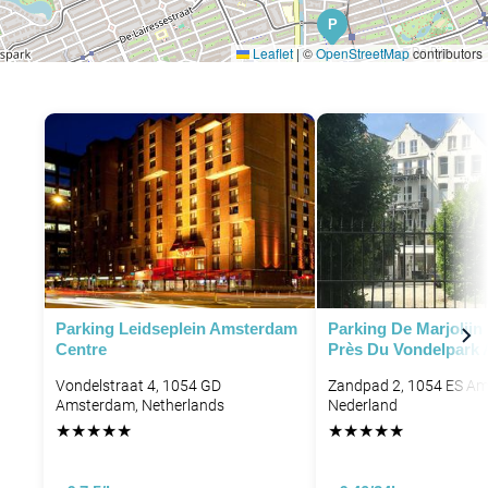
P
Leaflet
|
©
OpenStreetMap
contributors
P
P
P
P
P
P
Parking Leidseplein Amsterdam
Parking De Marjolijn 
Centre
Près Du Vondelpark
P
P
P
P
Vondelstraat 4, 1054 GD
Zandpad 2, 1054 ES Am
P
Amsterdam, Netherlands
Nederland
P
★
★
★
★
★
★
★
★
★
★
P
P