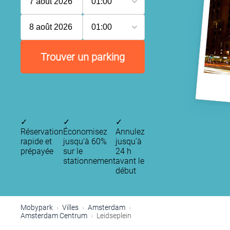
7 août 2026
01:00
8 août 2026
01:00
Trouver un parking
P
✓
✓
✓
Réservation
Économisez
Annulez
rapide et
jusqu'à 60%
jusqu’à
prépayée
sur le
24 h
stationnement
avant le
début
P
P
P
Mobypark
Villes
Amsterdam
Amsterdam Centrum
Leidseplein