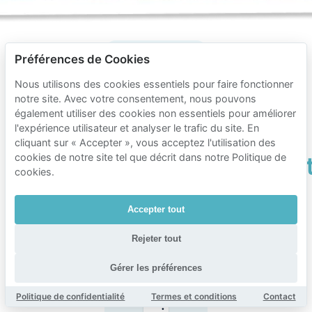
Préférences de Cookies
Questions
Nous utilisons des cookies essentiels pour faire fonctionner
fréquentes
notre site. Avec votre consentement, nous pouvons
également utiliser des cookies non essentiels pour améliorer
sur
l'expérience utilisateur et analyser le trafic du site. En
le
cliquant sur « Accepter », vous acceptez l'utilisation des
cookies de notre site tel que décrit dans notre Politique de
stationnemen
cookies.
à
Leidseplein
Accepter tout
Rejeter tout
Y a-t-il un
Gérer les préférences
stationnement
gratuit près
de Leidseplein
Politique de confidentialité
Termes et conditions
Contact
?