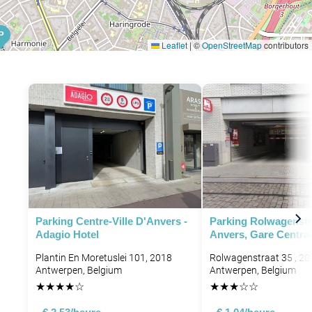
P
Leaflet
|
©
OpenStreetMap
contributors
P
Parking Centre-Ville D'Anvers -
Parking Rolwagenstr
Adagio Hotel
Anvers, Gare Centra
Plantin En Moretuslei 101, 2018
Rolwagenstraat 35 , 20
Antwerpen, Belgium
Antwerpen, Belgium
★
★
★
★
☆
★
★
★
☆
☆