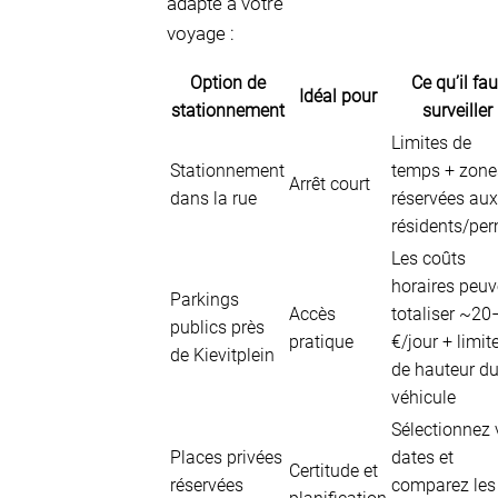
adapté à votre
voyage :
Option de
Ce qu’il fau
Idéal pour
stationnement
surveiller
Limites de
Stationnement
temps + zone
Arrêt court
dans la rue
réservées aux
résidents/per
Les coûts
horaires peuv
Parkings
Accès
totaliser ~20
publics près
pratique
€/jour + limit
de Kievitplein
de hauteur d
véhicule
Sélectionnez 
Places privées
dates et
Certitude et
réservées
comparez les