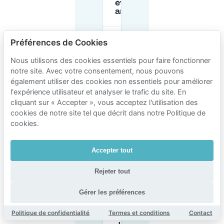
éviter les
amendes ?
Quels sont les
Préférences de Cookies
coûts de
stationnement
Nous utilisons des cookies essentiels pour faire fonctionner
typiques près
notre site. Avec votre consentement, nous pouvons
de Kievitplein
également utiliser des cookies non essentiels pour améliorer
/ Anvers
Centraal (zone
l'expérience utilisateur et analyser le trafic du site. En
de Kievitwijk)
cliquant sur « Accepter », vous acceptez l'utilisation des
?
cookies de notre site tel que décrit dans notre Politique de
cookies.
Puis-je
stationner
Accepter tout
la nuit à
Kievitwijk
?
Rejeter tout
Gérer les préférences
Que dois-
je vérifier
Politique de confidentialité
Termes et conditions
Contact
avant