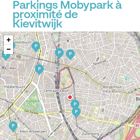
Parkings Mobypark à
proximité de
Kievitwijk
+
P
P
−
P
P
P
P
P
P
P