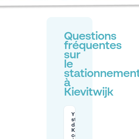
Questions
fréquentes
sur
le
stationnemen
à
Kievitwijk
Y a-t-il un
stationnement
dans la rue à
Kievitwijk, et
comment