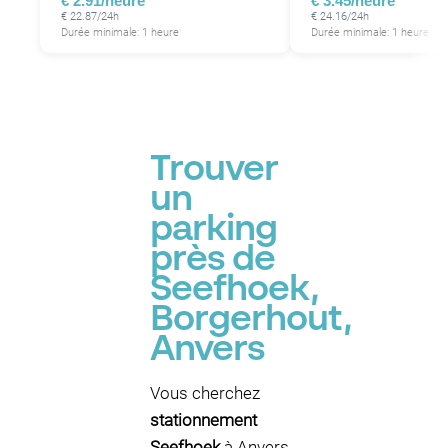
€ 2.91/heure
€ 3.45/heure
€ 22.87/24h
€ 24.16/24h
Durée minimale: 1 heure
Durée minimale: 1 heure
Trouver
un
parking
près de
Seefhoek,
Borgerhout,
Anvers
Vous cherchez
stationnement
Seefhoek
à Anvers