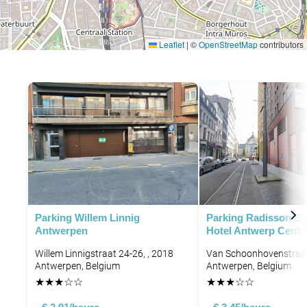
Leaflet
|
©
OpenStreetMap
contributors
P
P
P
Parking Willem Linnig
Parking Radisson Blu
Antwerpen
Hotel Antwerp Centr
Willem Linnigstraat 24-26, , 2018
Van Schoonhovenstraat
Antwerpen, Belgium
Antwerpen, Belgium
★
★
★
☆
☆
★
★
★
☆
☆
P