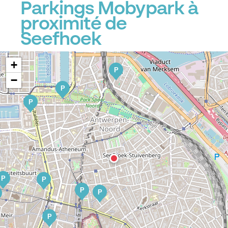
Parkings Mobypark à
proximité de
Seefhoek
+
P
−
P
P
P
P
P
P
P