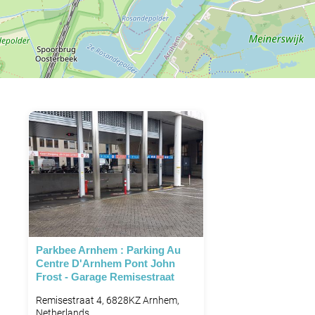
Parkbee Arnhem : Parking Au
Centre D'Arnhem Pont John
Frost - Garage Remisestraat
Remisestraat 4, 6828KZ Arnhem,
Netherlands