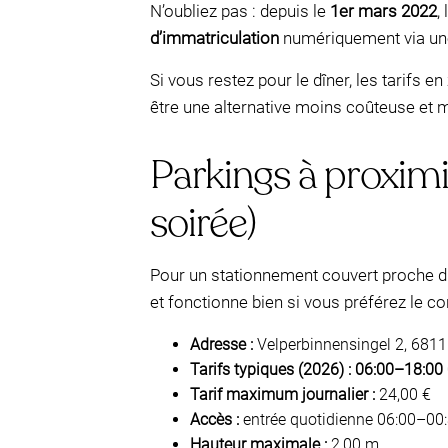
N’oubliez pas : depuis le
1er mars 2022
,
d’immatriculation
numériquement via une 
Si vous restez pour le dîner, les tarifs
être une alternative moins coûteuse et 
Parkings à proximit
soirée)
Pour un stationnement couvert proche d
et fonctionne bien si vous préférez le con
Adresse :
Velperbinnensingel 2, 681
Tarifs typiques (2026) :
06:00–18:00
Tarif maximum journalier :
24,00 €
Accès :
entrée quotidienne 06:00–00:3
Hauteur maximale :
2,00 m