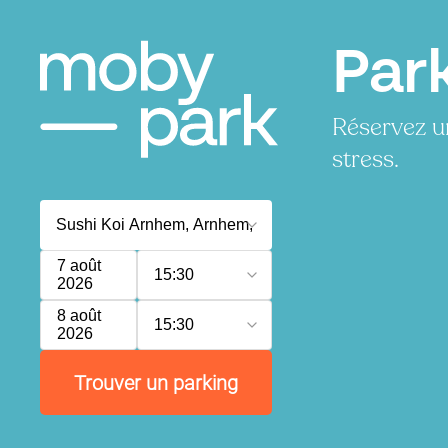
Par
Réservez u
stress.
7 août
15:30
2026
8 août
15:30
2026
Trouver un parking