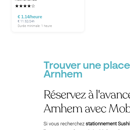
★
★
★
★
☆
€ 1.14/heure
€ 11.52/24h
Durée minimale: 1 heure
Trouver une place
Arnhem
Réservez à l'avanc
Arnhem avec Mob
Si vous recherchez
stationnement Sush