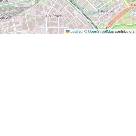
Leaflet
|
©
OpenStreetMap
contributors