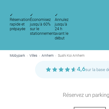
✓
✓
✓
Réservation
Économisez
Annulez
rapide et
jusqu'à 60%
jusqu’à
prépayée
sur le
24 h
stationnement
avant le
début
Mobypark
Villes
Arnhem
Sushi Koi Arnhem
4,6
sur la base 
Réservez un parking 