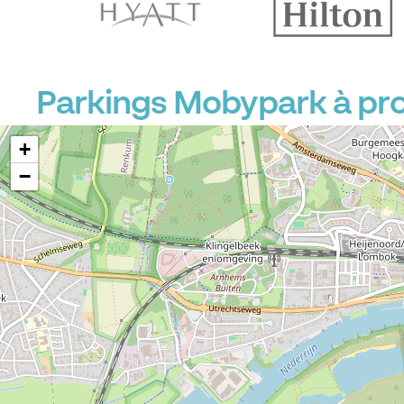
Parkings Mobypark à pro
+
−