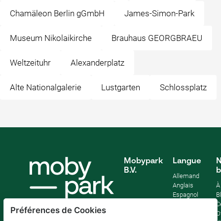
Chamäleon Berlin gGmbH
James-Simon-Park
Museum Nikolaikirche
Brauhaus GEORGBRAEU
Weltzeituhr
Alexanderplatz
Alte Nationalgalerie
Lustgarten
Schlossplatz
Mobypark
Langue
N
B.V.
b
Allemand
Anglais
À
Espagnol
B
Français
C
Préférences de Cookies
Italien
O