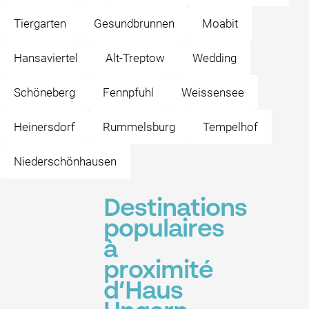
Tiergarten
Gesundbrunnen
Moabit
Hansaviertel
Alt-Treptow
Wedding
Schöneberg
Fennpfuhl
Weissensee
Heinersdorf
Rummelsburg
Tempelhof
Niederschönhausen
Destinations
populaires
à
proximité
d’Haus