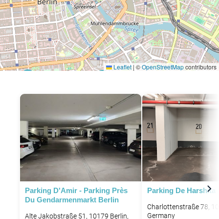
Leaflet
|
©
OpenStreetMap
contributors
P
P
Parking D'Amir - Parking Près
Parking De Harshita
Du Gendarmenmarkt Berlin
Charlottenstraße 78, 10
Germany
Alte Jakobstraße 51, 10179 Berlin,