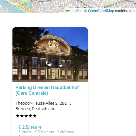
Leaflet
|
©
OpenStreetMap
contributors
Parking Bremen Haubtbahhof
(Gare Centrale)
Theodor-Heuss-Allee 2, 28215
Bremen, Deutschland
★
★
★
★
★
€ 2.5/heure
€ 19/24h · € 77/semaine · € 269/mois