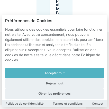
pour le
stationnement
Mobypark à
Barkhof ?
Préférences de Cookies
Nous utilisons des cookies essentiels pour faire fonctionner
notre site. Avec votre consentement, nous pouvons
également utiliser des cookies non essentiels pour améliorer
l'expérience utilisateur et analyser le trafic du site. En
Zones
cliquant sur « Accepter », vous acceptez l'utilisation des
populaires
cookies de notre site tel que décrit dans notre Politique de
pour le
cookies.
stationnement
Accepter tout
à
proximité
Rejeter tout
de
Gérer les préférences
Barkhof
Politique de confidentialité
Termes et conditions
Contact