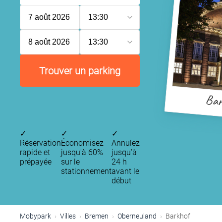
7 août 2026
13:30
8 août 2026
13:30
Trouver un parking
Bar
✓
✓
✓
Réservation
Économisez
Annulez
rapide et
jusqu'à 60%
jusqu’à
prépayée
sur le
24 h
stationnement
avant le
début
Mobypark
Villes
Bremen
Oberneuland
Barkhof