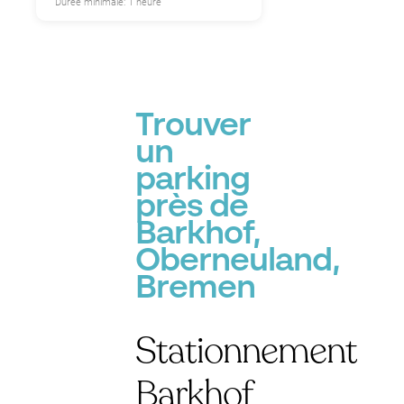
Durée minimale: 1 heure
Trouver
un
parking
près de
Barkhof,
Oberneuland,
Bremen
Stationnement
Barkhof