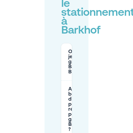
le
stationnemen
à
Barkhof
Où puis-
je me
garer à
Barkhof,
Brême ?
Ai-je
besoin
d’un
permis
résident
pour me
garer à
Barkhof
?