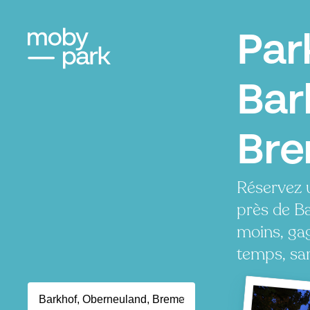
Par
Bar
Br
Réservez 
près de B
moins, ga
temps, san