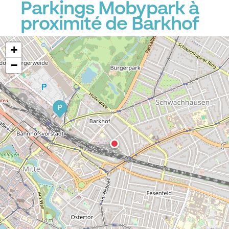
Parkings Mobypark à
proximité de Barkhof
+
−
P