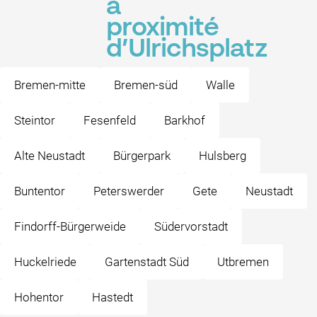
à
proximité
d’Ulrichsplatz
Bremen-mitte
Bremen-süd
Walle
Steintor
Fesenfeld
Barkhof
Alte Neustadt
Bürgerpark
Hulsberg
Buntentor
Peterswerder
Gete
Neustadt
Findorff-Bürgerweide
Südervorstadt
Huckelriede
Gartenstadt Süd
Utbremen
Hohentor
Hastedt