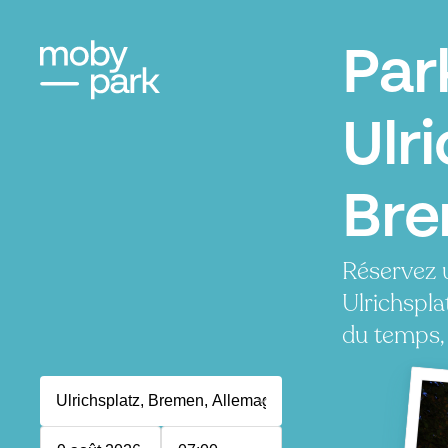
Par
Ulr
Br
Réservez 
Ulrichspla
du temps, 