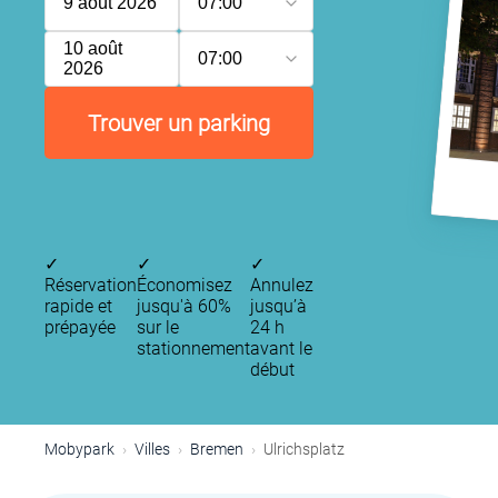
9 août 2026
07:00
10 août
07:00
2026
Trouver un parking
✓
✓
✓
Réservation
Économisez
Annulez
rapide et
jusqu'à 60%
jusqu’à
prépayée
sur le
24 h
stationnement
avant le
début
Mobypark
Villes
Bremen
Ulrichsplatz