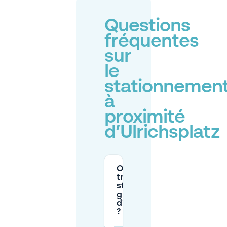
Questions
fréquentes
sur
le
stationnemen
à
proximité
d’Ulrichsplatz
Où puis-je
trouver un
stationnement
gratuit près
d'Ulrichsplatz
?