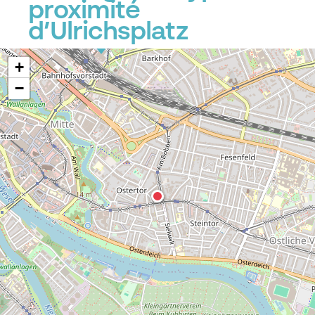
proximité
d’Ulrichsplatz
P
+
−