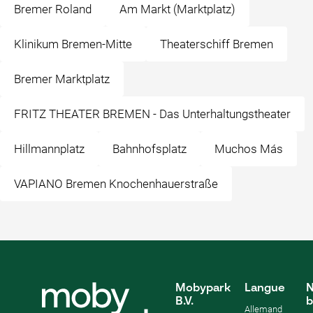
Bremer Roland
Am Markt (Marktplatz)
Klinikum Bremen-Mitte
Theaterschiff Bremen
Bremer Marktplatz
FRITZ THEATER BREMEN - Das Unterhaltungstheater
Hillmannplatz
Bahnhofsplatz
Muchos Más
VAPIANO Bremen Knochenhauerstraße
Mobypark
Langue
N
B.V.
b
Allemand