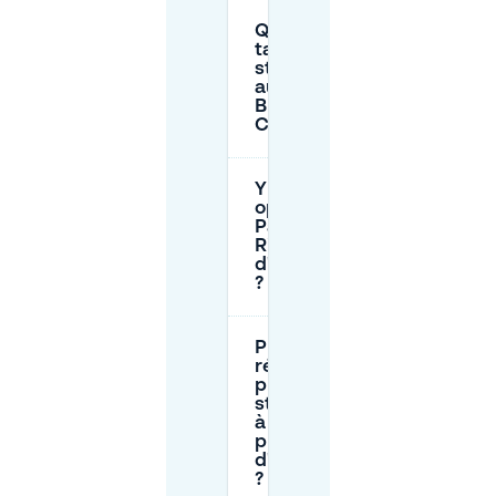
Quels sont les
tarifs de
stationnement
au
BREPARKhaus
City Gate ?
Y a-t-il une
option de
Park and
Ride près
d'Ulrichsplatz
?
Puis-je
réserver une
place de
stationnement
à l'avance
près
d'Ulrichsplatz
?