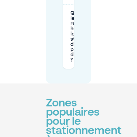
Quelles sont
les
restrictions
horaires pour
le
stationnement
dans la rue
près
d'Ulrichsplatz
?
Zones
populaires
pour le
stationnement