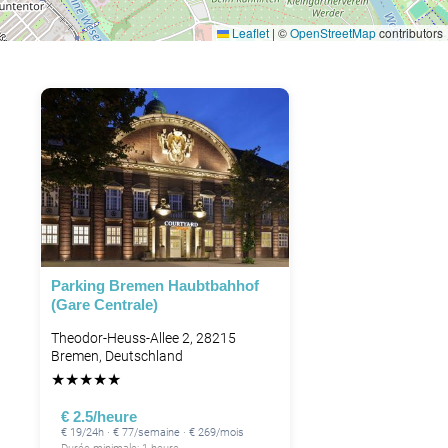
Leaflet
|
©
OpenStreetMap
contributors
Parking Bremen Haubtbahhof
(Gare Centrale)
Theodor-Heuss-Allee 2, 28215
Bremen, Deutschland
★
★
★
★
★
€ 2.5/heure
€ 19/24h · € 77/semaine · € 269/mois