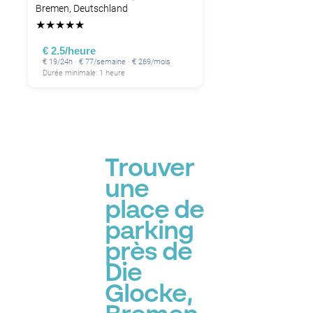
Bremen, Deutschland
★
★
★
★
★
€ 2.5/heure
€ 19/24h · € 77/semaine · € 269/mois
Durée minimale: 1 heure
Trouver
une
place de
parking
près de
Die
Glocke,