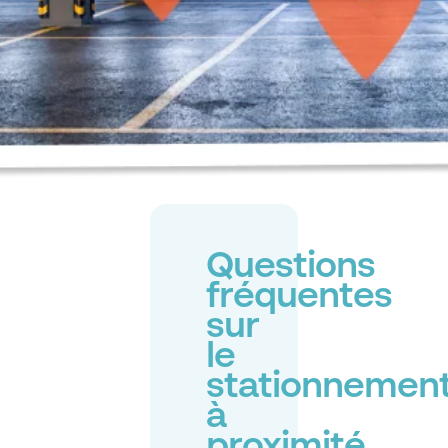
Questions
fréquentes
sur
le
stationnemen
à
proximité