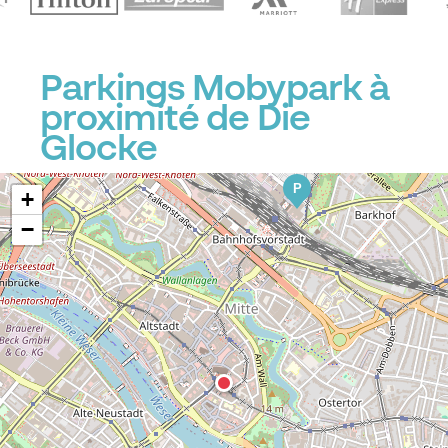
Parkings Mobypark à
proximité de Die
Glocke
P
+
−