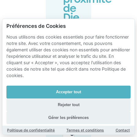
de
Die
Glocke
Préférences de Cookies
Nous utilisons des cookies essentiels pour faire fonctionner
notre site. Avec votre consentement, nous pouvons
Où
également utiliser des cookies non essentiels pour améliorer
puis-je
l'expérience utilisateur et analyser le trafic du site. En
me
cliquant sur « Accepter », vous acceptez l'utilisation des
garer
cookies de notre site tel que décrit dans notre Politique de
près
de Die
cookies.
Glocke
à
Brême
Accepter tout
?
Rejeter tout
Le
Gérer les préférences
Parkhaus
Am Dom
est-il
Politique de confidentialité
Termes et conditions
Contact
ouvert