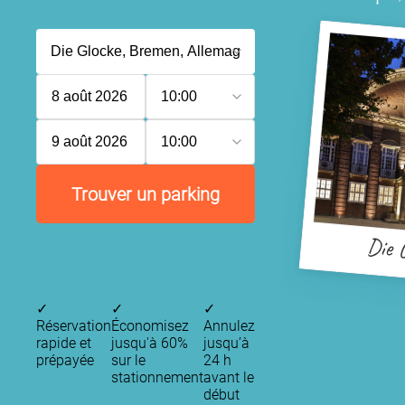
8 août 2026
10:00
9 août 2026
10:00
Trouver un parking
Die 
✓
✓
✓
Réservation
Économisez
Annulez
rapide et
jusqu'à 60%
jusqu’à
prépayée
sur le
24 h
stationnement
avant le
début