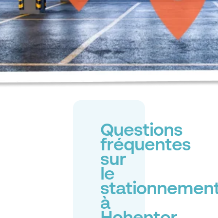
Questions
fréquentes
sur
le
stationnemen
à