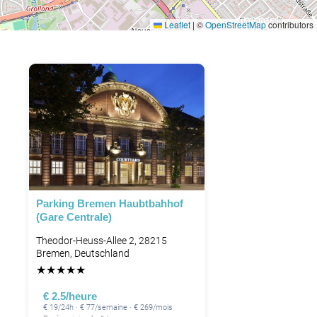
Leaflet
|
©
OpenStreetMap
contributors
Parking Bremen Haubtbahhof
(Gare Centrale)
Theodor-Heuss-Allee 2, 28215
Bremen, Deutschland
★
★
★
★
★
€ 2.5/heure
€ 19/24h · € 77/semaine · € 269/mois