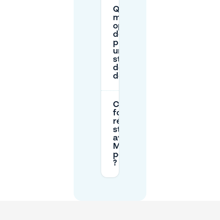
Quelle est la
meilleure
option pour
des séjours
prolongés ou
un
stationnement
de nuit près
de Hohentor ?
Comment
fonctionne la
réservation de
stationnement
avec
Mobypark
pour Hohentor
?