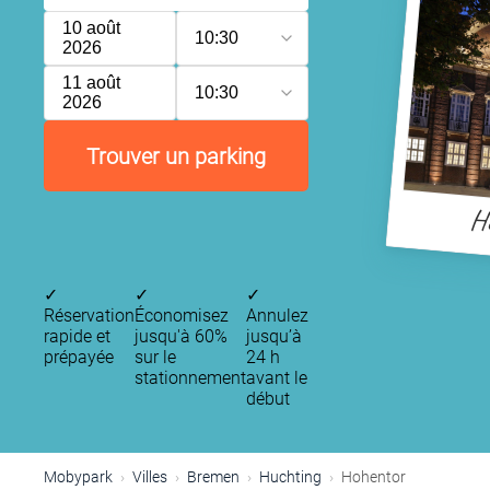
10 août
10:30
2026
11 août
10:30
2026
Trouver un parking
H
✓
✓
✓
Réservation
Économisez
Annulez
rapide et
jusqu'à 60%
jusqu’à
prépayée
sur le
24 h
stationnement
avant le
début
Mobypark
Villes
Bremen
Huchting
Hohentor