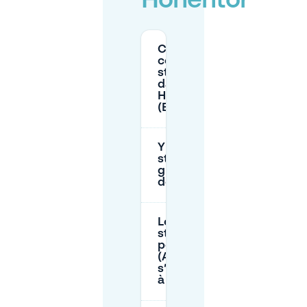
Hohentor
Combien
coûte le
stationnement
dans la rue à
Hohentor
(Brême) ?
Y a-t-il un
stationnement
gratuit près
de Hohentor ?
Les règles de
stationnement
pour résidents
(Anwohnerparken)
s’appliquent-elles
à Hohentor ?