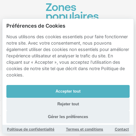
Zones
populaires
pour le
Préférences de Cookies
stationnement
Nous utilisons des cookies essentiels pour faire fonctionner
à
notre site. Avec votre consentement, nous pouvons
également utiliser des cookies non essentiels pour améliorer
proximité
l'expérience utilisateur et analyser le trafic du site. En
d’Hohentor
cliquant sur « Accepter », vous acceptez l'utilisation des
cookies de notre site tel que décrit dans notre Politique de
cookies.
Bremen-süd
Bremen-mitte
Huchting
Accepter tout
Südervorstadt
Alte Neustadt
Buntentor
Rejeter tout
Gartenstadt Süd
Neustadt
Grolland
Gérer les préférences
Utbremen
Neuenland
Überseestadt
Politique de confidentialité
Termes et conditions
Contact