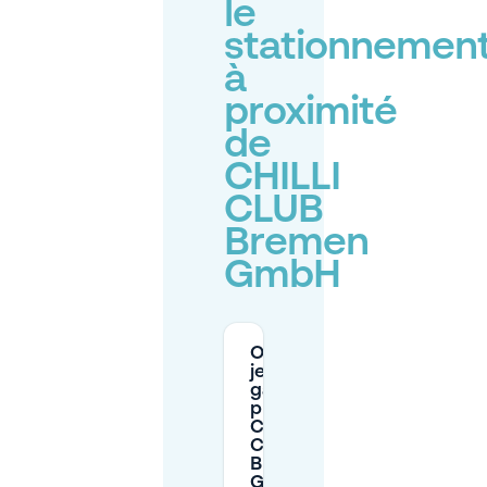
le
stationnemen
à
proximité
de
CHILLI
CLUB
Bremen
GmbH
Où puis-
je me
garer
près du
CHILLI
CLUB
Bremen
GmbH