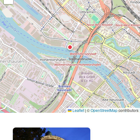
Leaflet
|
©
OpenStreetMap
contributors