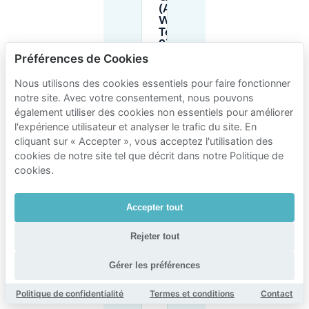
(Am
Weser-
Terminal
8) ?
Préférences de Cookies
Nous utilisons des cookies essentiels pour faire fonctionner
Combien
coûte le
notre site. Avec votre consentement, nous pouvons
stationnement
également utiliser des cookies non essentiels pour améliorer
en voirie à Am
l'expérience utilisateur et analyser le trafic du site. En
Weser-
cliquant sur « Accepter », vous acceptez l'utilisation des
Terminal près
du CHILLI
cookies de notre site tel que décrit dans notre Politique de
CLUB Bremen
cookies.
?
Accepter tout
Quelles sont
les durées
Rejeter tout
maximales de
stationnement
en voirie près
Gérer les préférences
du CHILLI
CLUB Bremen
Politique de confidentialité
Termes et conditions
Contact
?