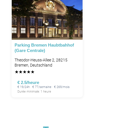
Parking Bremen Haubtbahhof
(Gare Centrale)
Theodor-Heuss-Allee 2, 28215
Bremen, Deutschland
★
★
★
★
★
€ 2.5/heure
€ 19/24h · € 77/semaine · € 269/mois
Durée minimale: 1 heure