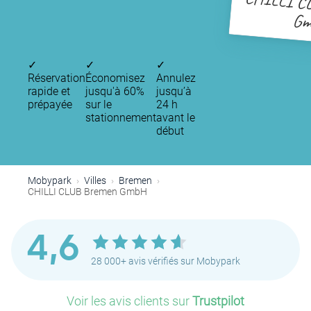
CHILLI C
G
✓
✓
✓
Réservation
Économisez
Annulez
rapide et
jusqu'à 60%
jusqu’à
prépayée
sur le
24 h
stationnement
avant le
début
Mobypark
Villes
Bremen
CHILLI CLUB Bremen GmbH
4,6
28 000+ avis vérifiés sur Mobypark
Voir les avis clients sur
Trustpilot