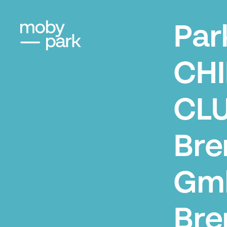
Par
CHI
CL
Br
Gm
Br