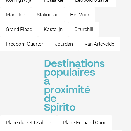
Koningswijk
Potaarde
Leopold Quarter
Marollen
Stalingrad
Het Voor
Grand Place
Kastelijn
Churchill
Freedom Quarter
Jourdan
Van Artevelde
Destinations
populaires
à
proximité
de
Spirito
Place du Petit Sablon
Place Fernand Cocq