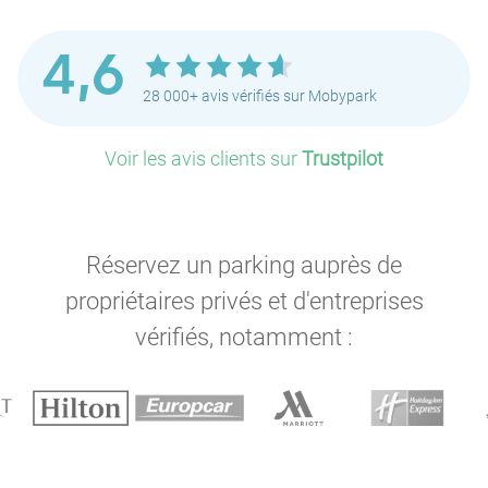
P
4,6
28 000+ avis vérifiés sur Mobypark
P
P
Voir les avis clients sur
Trustpilot
P
P
Réservez un parking auprès de
P
propriétaires privés et d'entreprises
vérifiés, notamment :
P
P
P
P
P