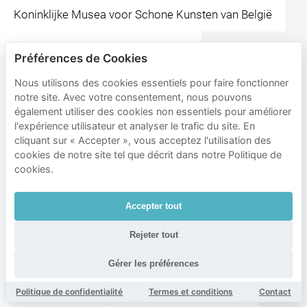
Koninklijke Musea voor Schone Kunsten van België
Place Stéphanie
Place Royale
Préférences de Cookies
Musée Magritte Museum
Nous utilisons des cookies essentiels pour faire fonctionner
notre site. Avec votre consentement, nous pouvons
également utiliser des cookies non essentiels pour améliorer
Muziekinstrumentenmuseum
Place Poelaert
l'expérience utilisateur et analyser le trafic du site. En
cliquant sur « Accepter », vous acceptez l'utilisation des
Place de l'Albertine
cookies de notre site tel que décrit dans notre Politique de
cookies.
Kerk van Onze Lieve Vrouwe Ter Kapelle
Accepter tout
Kunstberg
Place du Luxembourg
Rejeter tout
Station Brussels-Luxembourg
Warandepark
Gérer les préférences
Parlamentarium
Station Brussels-Central
Politique de confidentialité
Termes et conditions
Contact