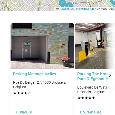
P
P
P
Leaflet
|
©
OpenStreetMap
contributors
P
P
P
Parking Matonge Ixelles
Parking The Hotel Br
Parc D'Egmont Bruxe
Rue Du Berger, 27, 1030 Brussels,
Belgium
Boulevard De Waterloo 
Brussels, Belgium
★
★
★
★
☆
★
★
★
★
★
€ 3/heure
€ 5.76/heure