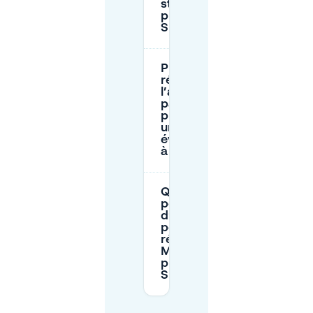
stationnement
public près de
Spirito ?
Puis-je
réserver à
l’avance un
parking
privé pour
un
événement
à Spirito ?
Quelle est la
politique
d’annulation
pour les
réservations
Mobypark
près de
Spirito ?