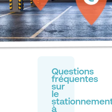
Questions
fréquentes
sur
le
stationnemen
à