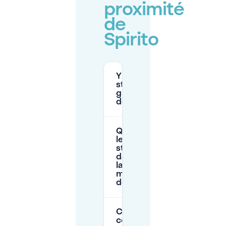
proximité
de
Spirito
Y a-t-il un
stationnement
gratuit près
de Spirito ?
Quelles sont
les heures de
stationnement
dans la rue et
la durée
maximale près
de Spirito ?
Combien
coûte le