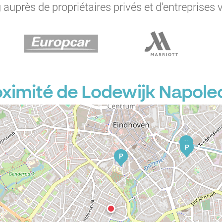
auprès de propriétaires privés et d'entreprises 
P
ximité de Lodewijk Napole
P
P
P