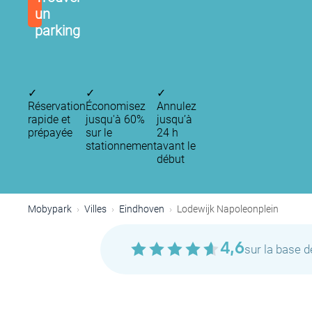
un
parking
✓
✓
✓
Réservation
Économisez
Annulez
rapide et
jusqu'à 60%
jusqu’à
prépayée
sur le
24 h
stationnement
avant le
début
Mobypark
Villes
Eindhoven
Lodewijk Napoleonplein
4,6
sur la base 