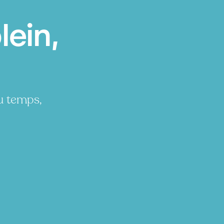
ein,
u temps,