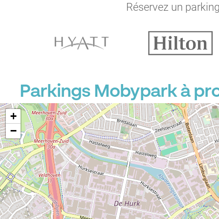
Réservez un parking 
P
Parkings Mobypark à pro
+
−