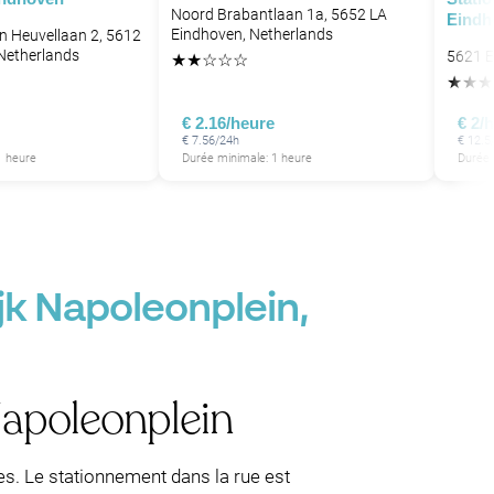
Noord Brabantlaan 1a, 5652 LA
Eindh
Eindhoven, Netherlands
n Heuvellaan 2, 5612
Netherlands
5621 E
★
★
☆
☆
☆
★
★
★
€ 2.16/heure
€ 2/
€ 7.56/24h
€ 12.5
1 heure
Durée minimale: 1 heure
Durée 
jk Napoleonplein,
Napoleonplein
es. Le stationnement dans la rue est