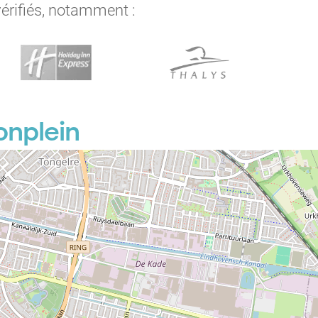
vérifiés, notamment :
onplein