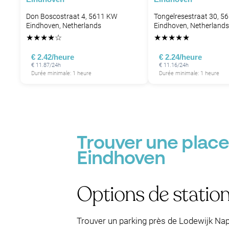
Don Boscostraat 4, 5611 KW
Tongelresestraat 30, 5
Eindhoven, Netherlands
Eindhoven, Netherlands
★
★
★
★
☆
★
★
★
★
★
€ 2.42/heure
€ 2.24/heure
€ 11.87/24h
€ 11.16/24h
Durée minimale: 1 heure
Durée minimale: 1 heure
Trouver une place
Eindhoven
Options de statio
Trouver un parking près de Lodewijk Nap