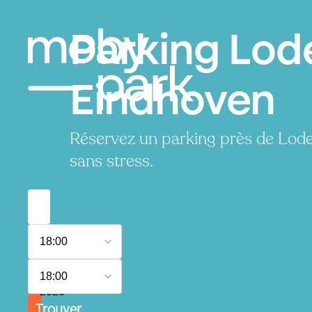
Parking Lod
Eindhoven
Réservez un parking près de Lode
sans stress.
8
18:00
août
2026
9
18:00
août
2026
Trouver