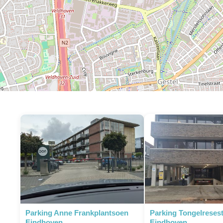
Parking Anne Frankplantsoen
Parking Tongelresest
Eindhoven
Eindhoven