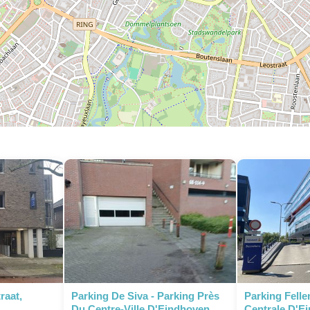
raat,
Parking De Siva - Parking Près
Parking Felle
Du Centre-Ville D'Eindhoven
Centrale D'E