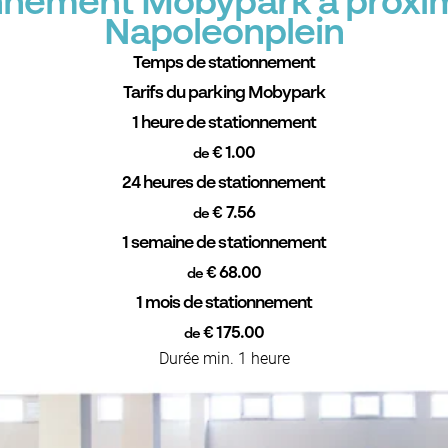
onnement Mobypark à proxi
Napoleonplein
Temps de stationnement
Tarifs du parking Mobypark
1 heure de stationnement
€ 1.00
de
24 heures de stationnement
€ 7.56
de
1 semaine de stationnement
€ 68.00
de
1 mois de stationnement
€ 175.00
de
Durée min. 1 heure