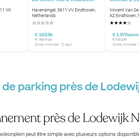
611 VK
Havensingel, 5611 VV Eindhoven,
Vincent Van De
Netherlands
AZ Eindhoven, 
☆
☆
☆
☆
☆
★
★
★
★
☆
€ 10/24h
€ 1.97/heure
€ 196/mois
€ 9.8/24h
Durée minimale: 12 days
Durée minimale: 
 de parking près de Lodewi
nnement près de Lodewijk 
oleonplein peut être simple avec plusieurs options disponibl