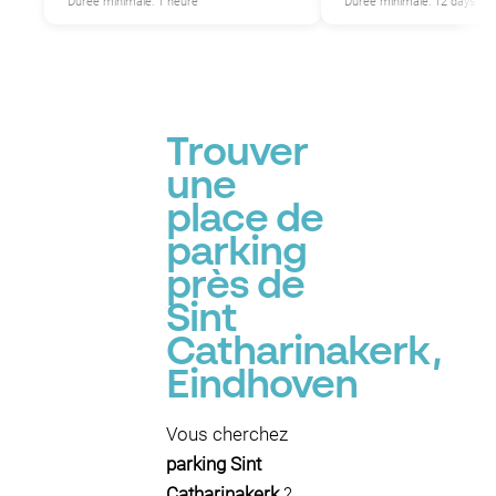
Durée minimale: 1 heure
Durée minimale: 12 days
Trouver
une
place de
parking
près de
Sint
Catharinakerk,
Eindhoven
Vous cherchez
parking Sint
Catharinakerk
?