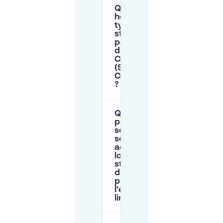
Quels sont les
horaires
typiques de
stationnement
payant près
de
Catharinaplein
(Sint
Catharinakerk)
?
Quels
parkings
souterrains
sont les plus
adaptés
lorsque le
stationnement
dans la rue
près de
l’église est
limité ?