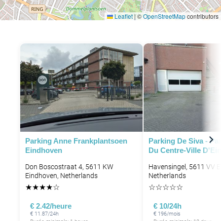
Leaflet
|
©
OpenStreetMap
contributors
Parking Anne Frankplantsoen
Parking De Siva - Pa
Eindhoven
Du Centre-Ville D'E
Don Boscostraat 4, 5611 KW
Havensingel, 5611 VV E
Eindhoven, Netherlands
Netherlands
★
★
★
★
☆
☆
☆
☆
☆
☆
€ 2.42/heure
€ 10/24h
€ 11.87/24h
€ 196/mois