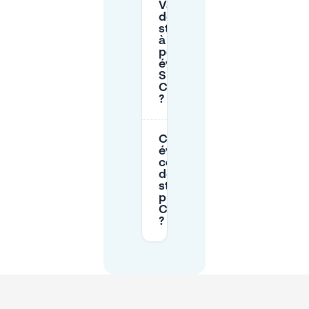
Vaut-il la peine
de réserver un
stationnement
à l’avance
pour les
événements à
Sint
Catharinakerk
?
Comment
éviter les
contraventions
de
stationnement
près de Sint
Catharinakerk
?