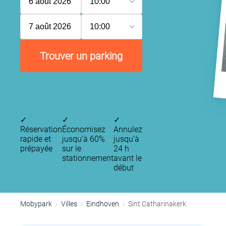
6 août 2026
10:00
7 août 2026
10:00
Trouver un parking
✓
✓
✓
Réservation
Économisez
Annulez
rapide et
jusqu'à 60%
jusqu’à
prépayée
sur le
24 h
stationnement
avant le
début
Mobypark
Villes
Eindhoven
Sint Catharinakerk