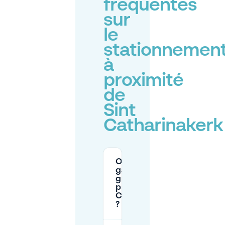
fréquentes
sur
le
stationnemen
à
proximité
de
Sint
Catharinakerk
Où puis-je me
garer
gratuitement
près de Sint
Catharinakerk
?