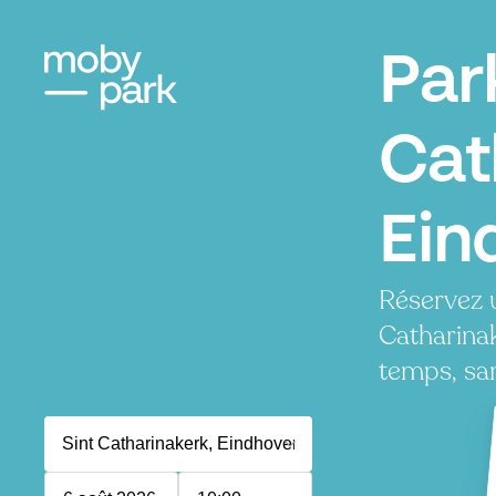
Par
Cat
Ein
Réservez u
Catharina
temps, san