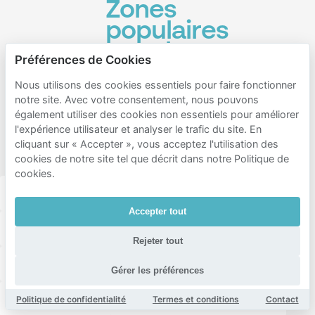
Zones
populaires
pour le
Préférences de Cookies
stationnement
Nous utilisons des cookies essentiels pour faire fonctionner
à
notre site. Avec votre consentement, nous pouvons
proximité
également utiliser des cookies non essentiels pour améliorer
l'expérience utilisateur et analyser le trafic du site. En
de Sint
cliquant sur « Accepter », vous acceptez l'utilisation des
Catharinakerk
cookies de notre site tel que décrit dans notre Politique de
cookies.
Eindhoven centrum
Stratum
Gestel
Accepter tout
Winkelcentrum
Bergen
Villapark
Rejeter tout
Centrum
Elzent-Noord
De Laak
Gérer les préférences
Wilhelminaplein
Eliasterrein - Vonderkwartier
Politique de confidentialité
Termes et conditions
Contact