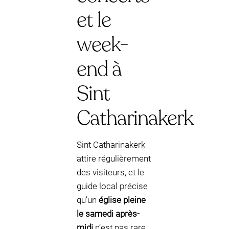
et le
week-
end à
Sint
Catharinakerk
Sint Catharinakerk
attire régulièrement
des visiteurs, et le
guide local précise
qu’un
église pleine
le samedi après-
midi
n’est pas rare.