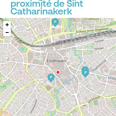
proximité de Sint
Catharinakerk
P
+
−
P
P
P