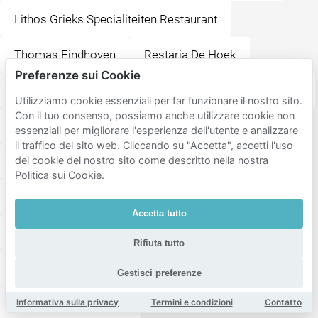
Lithos Grieks Specialiteiten Restaurant
Thomas Eindhoven
Restaria De Hoek
Preferenze sui Cookie
Boutique Hotel Glow
Boutique Suite hotel Lumière
Utilizziamo cookie essenziali per far funzionare il nostro sito.
Con il tuo consenso, possiamo anche utilizzare cookie non
Dadawan Eindhoven
Kazerne
essenziali per migliorare l'esperienza dell'utente e analizzare
il traffico del sito web. Cliccando su "Accetta", accetti l'uso
Mood B.V. | Mood
Stadhuisplein
dei cookie del nostro sito come descritto nella nostra
Politica sui Cookie.
Muziekgebouw Eindhoven
t Zusje Eindhoven
Accetta tutto
Publiek Food & Drinks
Hotel The Match
Rifiuta tutto
Restaurant Mint
Queen Hotel Cafe Restaurant
Gestisci preferenze
Berlage Kitchen & Bar
Informativa sulla privacy
Termini e condizioni
Contatto