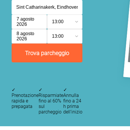
7 agosto
13:00
2026
8 agosto
13:00
2026
Trova parcheggio
✓
✓
✓
Prenotazione
Risparmiate
Annulla
rapida e
fino al 60%
fino a 24
prepagata
sul
h prima
parcheggio
dell’inizio