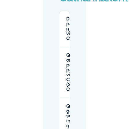
Dove posso
parcheggiare
gratuitamente
vicino a Sint
Catharinakerk?
Quali sono gli
orari tipici di
parcheggio a
pagamento
vicino a
Catharinaplein
(Sint
Catharinakerk)?
Quali
garage
sono più
indicati
quando il