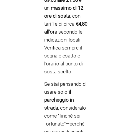
09:00 alle 21:00
e
un
massimo di 12
ore di sosta
, con
tariffe di circa
€4,80
all’ora
secondo le
indicazioni locali.
Verifica sempre il
segnale esatto e
l’orario al punto di
sosta scelto.
Se stai pensando di
usare solo
il
parcheggio in
strada
, consideralo
come “finché sei
fortunato”—perché
nei giorni di eventi