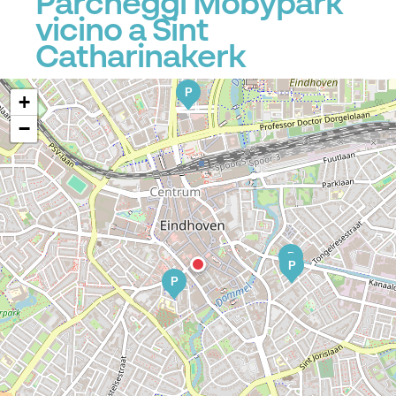
Parcheggi Mobypark
vicino a Sint
Catharinakerk
P
+
−
P
P
P