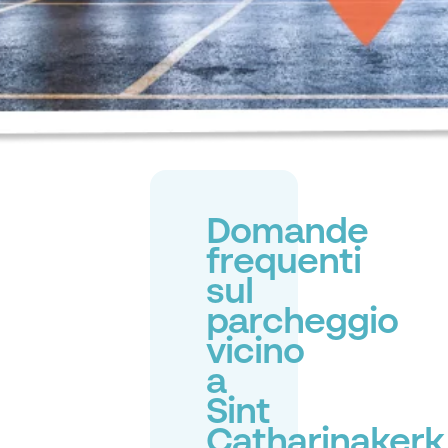
Domande
frequenti
sul
parcheggio
vicino
a
Sint
Catharinakerk