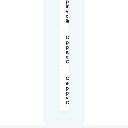
parcheggio
in strada
vicino alla
chiesa è
limitato?
Conviene
prenotare il
parcheggio in
anticipo per gli
eventi a Sint
Catharinakerk?
Come posso
evitare multe
per il
parcheggio
vicino a Sint
Catharinakerk?