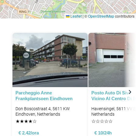
Leaflet
|
©
OpenStreetMap
contributors
Parcheggio Anne
Posto Auto Di Siva -
Frankplantsoen Eindhoven
Vicino Al Centro Di 
Don Boscostraat 4, 5611 KW
Havensingel, 5611 VV E
Eindhoven, Netherlands
Netherlands
★
★
★
★
☆
☆
☆
☆
☆
☆
€ 2.42/ora
€ 10/24h