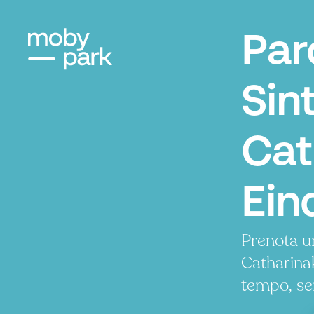
Par
Sin
Cat
Ein
Prenota un
Catharina
tempo, se