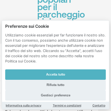
popolari
per il
parcheggio
vicino ad
Preferenze sui Cookie
Oude
Spoorbaan
Utilizziamo cookie essenziali per far funzionare il nostro sito.
Con il tuo consenso, possiamo anche utilizzare cookie non
essenziali per migliorare l'esperienza dell'utente e analizzare
Gestel
Eindhoven centrum
Stratum
il traffico del sito web. Cliccando su "Accetta", accetti l'uso
dei cookie del nostro sito come descritto nella nostra
Politica sui Cookie.
Schrijversbuurt
Hagenkamp
Rozenknopje
Eliasterrein - Vonderkwartier
Wilhelminaplein
Accetta tutto
Rifiuta tutto
Bergen
Engelsbergen
Genderdal
Gestisci preferenze
Elzent-Noord
Elzent-Zuid
Philipsdorp
Informativa sulla privacy
Termini e condizioni
Contatto