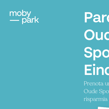
Par
Ou
Spo
Ein
Prenota u
Oude Spo
risparmia