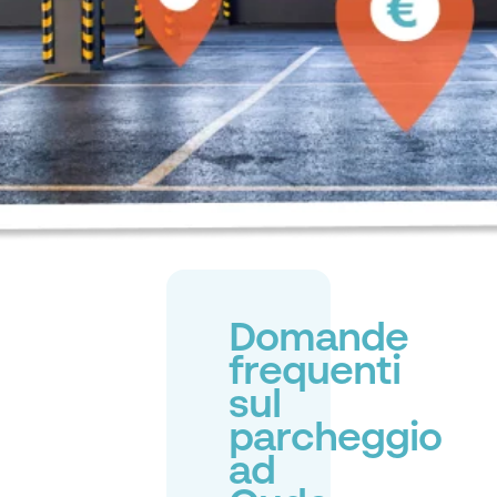
Domande
frequenti
sul
parcheggio
ad