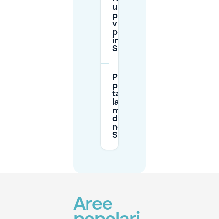
un accordo
per i
visitatori per
parcheggiare
in Oude
Spoorbaan?
Posso
parcheggiare
tardi la sera o
lasciare la
mia auto
durante la
notte in Oude
Spoorbaan?
Aree