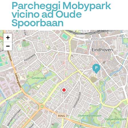
Parcheggi Mobypark
P
vicino ad Oude
Spoorbaan
+
−
P