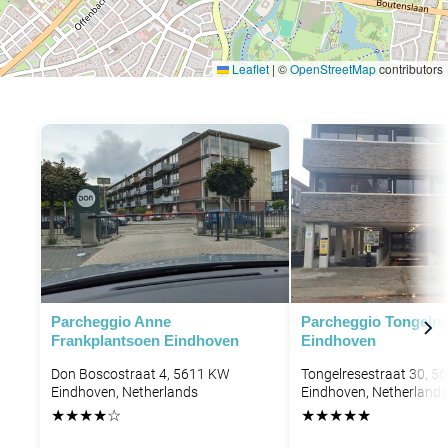
Leaflet
|
©
OpenStreetMap
contributors
Parcheggio Anne
Parcheggio Tongelres
Frankplantsoen Eindhoven
Eindhoven
Don Boscostraat 4, 5611 KW
Tongelresestraat 30, 5
Eindhoven, Netherlands
Eindhoven, Netherlands
★
★
★
★
☆
★
★
★
★
★