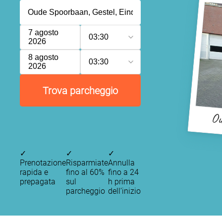
7 agosto
03:30
2026
8 agosto
03:30
2026
Trova parcheggio
Ou
✓
✓
✓
Prenotazione
Risparmiate
Annulla
rapida e
fino al 60%
fino a 24
prepagata
sul
h prima
parcheggio
dell’inizio