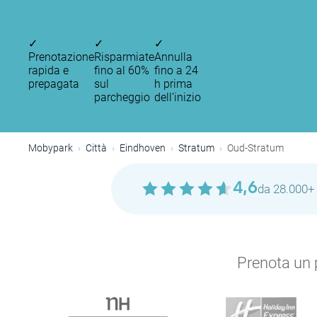
✓
✓
✓
Prenotazione
Risparmiate
Annulla
rapida e
fino al 60%
fino a 24
prepagata
sul
h prima
parcheggio
dell’inizio
Mobypark
Città
Eindhoven
Stratum
Oud-Stratum
4,6
da 28.000+ 
P
Prenota un p