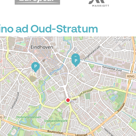
P
ino ad Oud-Stratum
P
P
P