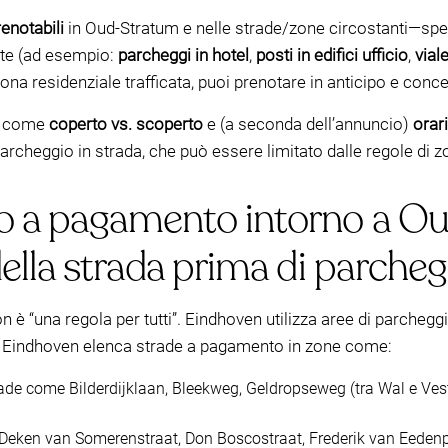
renotabili
in Oud-Stratum e nelle strade/zone circostanti—spes
nte (ad esempio:
parcheggi in hotel
,
posti in edifici ufficio
,
viale
ona residenziale trafficata, puoi prenotare in anticipo e concen
he come
coperto vs. scoperto
e (a seconda dell’annuncio)
orar
 parcheggio in strada, che può essere limitato dalle regole di z
io a pagamento intorno a O
della strada prima di parcheg
on è “una regola per tutti”. Eindhoven utilizza aree di parche
di Eindhoven elenca strade a pagamento in zone come:
rade come Bilderdijklaan, Bleekweg, Geldropseweg (tra Wal e Vest
 Deken van Somerenstraat, Don Boscostraat, Frederik van Eedenpl