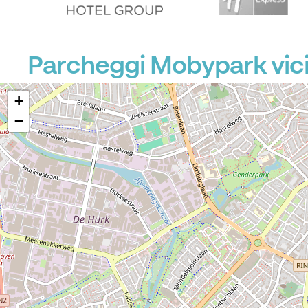
P
Parcheggi Mobypark vic
+
−