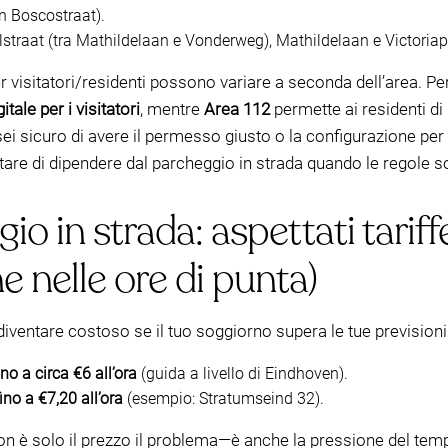
 Boscostraat).
lstraat (tra Mathildelaan e Vonderweg), Mathildelaan e Victoriap
r visitatori/residenti possono variare a seconda dell’area. P
tale per i visitatori
, mentre
Area 112
permette ai residenti di
ei sicuro di avere il permesso giusto o la configurazione per i
itare di dipendere dal parcheggio in strada quando le regole s
o in strada: aspettati tariffe
 nelle ore di punta)
diventare costoso se il tuo soggiorno supera le tue prevision
no a circa €6 all’ora
(guida a livello di Eindhoven).
fino a €7,20 all’ora
(esempio: Stratumseind 32).
 non è solo il prezzo il problema—è anche la pressione del tem