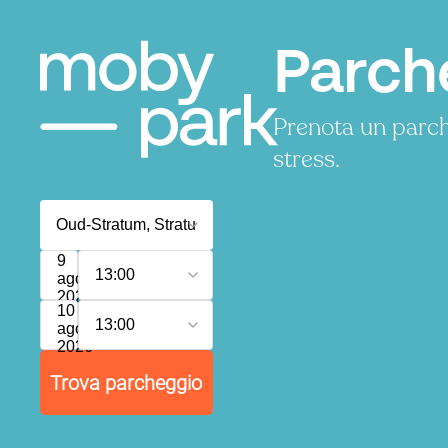
Parch
Prenota un parc
stress.
9
13:00
agosto
2026
10
13:00
agosto
2026
Trova parcheggio