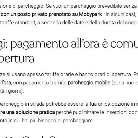
ione di parcheggio. Se vuoi un parcheggio prevedibile senza 
li con un posto privato prenotato su Mobypark
—in alcuni casi
 tariffe standard, a seconda delle date e della durata del sogg
i: pagamento all’ora è com
apertura
e si usano spesso tariffe orarie e hanno orari di apertura. P
ll’ora
, con pagamento tramite
parcheggio mobile
(zona nume
tti i giorni).
, il parcheggio in strada potrebbe essere la tua unica opzione
e una soluzione pratica
perché puoi filtrare le inserzioni co
o in cui hai più bisogno di parcheggiare.