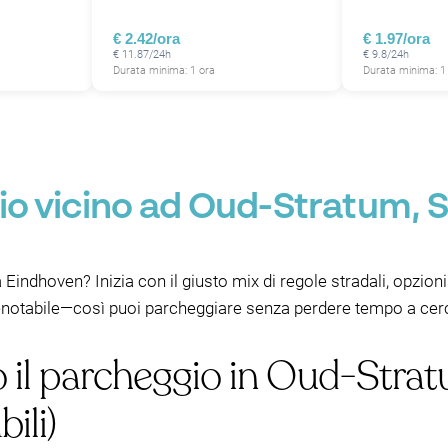
€ 2.42/ora
€ 1.97/ora
€ 11.87/24h
€ 9.8/24h
Durata minima: 1 ora
Durata minima: 1
o vicino ad Oud-Stratum, 
 Eindhoven? Inizia con il giusto mix di regole stradali, opzio
renotabile—così puoi parcheggiare senza perdere tempo a cerca
po il parcheggio in Oud-St
bili)