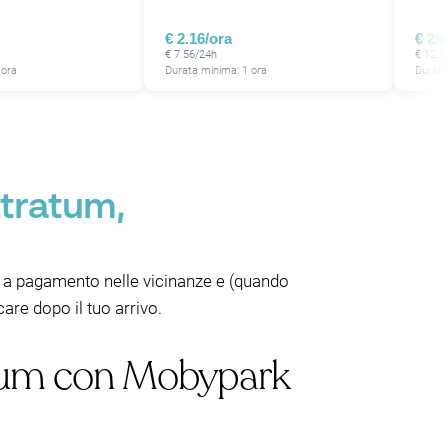
€ 2.16/ora
€ 2/
€ 7.56/24h
€ 12.5
 ora
Durata minima: 1 ora
Durata
Stratum,
ni a pagamento nelle vicinanze e (quando
re dopo il tuo arrivo.
ratum con Mobypark