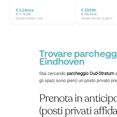
€ 2.24/ora
€ 10/24h
€ 11.16/24h
€ 196/mese
Durata minima: 1 ora
Durata minima: 12 giorni
Trovare parcheggi
Eindhoven
Stai cercando
parcheggio Oud-Stratum
a
gli spazi sono pieni) un posto privato p
Prenota in antici
(posti privati affida