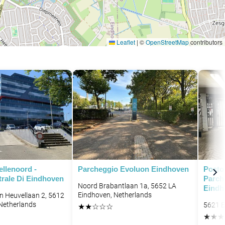
Leaflet
|
©
OpenStreetMap
contributors
llenoord -
Parcheggio Evoluon Eindhoven
Posto
trale Di Eindhoven
Parche
Noord Brabantlaan 1a, 5652 LA
Eindh
Eindhoven, Netherlands
n Heuvellaan 2, 5612
Netherlands
5621 E
★
★
☆
☆
☆
★
★
★