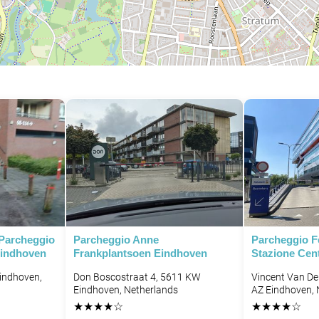
 Parcheggio
Parcheggio Anne
Parcheggio Fe
Eindhoven
Frankplantsoen Eindhoven
Stazione Cen
indhoven,
Don Boscostraat 4, 5611 KW
Vincent Van De
Eindhoven, Netherlands
AZ Eindhoven, 
★
★
★
★
☆
★
★
★
★
☆