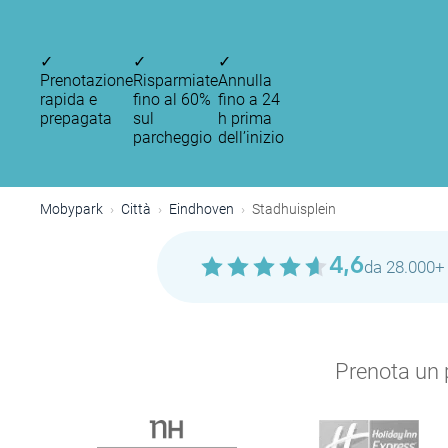
✓
✓
✓
Prenotazione
Risparmiate
Annulla
rapida e
fino al 60%
fino a 24
prepagata
sul
h prima
parcheggio
dell’inizio
Mobypark
Città
Eindhoven
Stadhuisplein
4,6
da 28.000+ 
Prenota un p
P