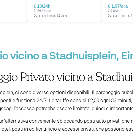
€ 10/24h
€ 1.97/ora
€ 196/mese
€ 9.8/24h
Durata minima: 12 days
Durata minima: 1
o vicino a Stadhuisplein, E
gio Privato vicino a Stadhui
plein, ci sono diverse opzioni disponibili. Il parcheggio pubb
posti e funziona 24/7. Le tariffe sono di €2,00 ogni 33 minuti
gsdag, l'accesso potrebbe essere limitato, quindi è importante 
un'alternativa conveniente sbloccando posti auto privati che n
otel, posti in edifici ufficio e accessi privati, che possono ess