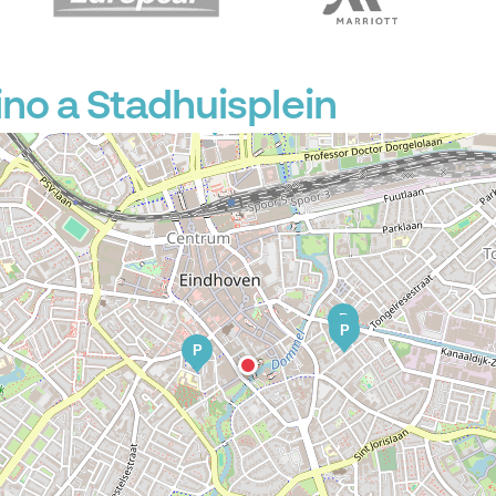
no a Stadhuisplein
P
P
P
P