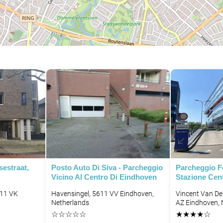
estraat,
Posto Auto Di Siva - Parcheggio
Parcheggio Fe
Vicino Al Centro Di Eindhoven
Stazione Cen
611 VK
Havensingel, 5611 VV Eindhoven,
Vincent Van De
Netherlands
AZ Eindhoven, 
☆
☆
☆
☆
☆
★
★
★
★
☆