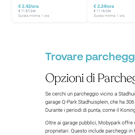
€ 2.42/ora
€ 2.24/ora
€ 11.87/24h
€ 11.16/24h
Durata minima: 1 ora
Durata minima: 1 ora
Trovare parcheggi
Opzioni di Parcheg
Se cerchi un parcheggio vicino a Stadhuis
garage Q-Park Stadhuisplein, che ha 306 
Durante i periodi di punta, come il Konin
Oltre ai garage pubblici, Mobypark offre 
proprietari. Questo include parcheggi in h