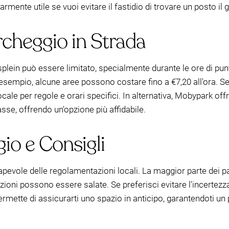
mente utile se vuoi evitare il fastidio di trovare un posto il g
archeggio in Strada
splein può essere limitato, specialmente durante le ore di punt
esempio, alcune aree possono costare fino a €7,20 all'ora. Se 
ocale per regole e orari specifici. In alternativa, Mobypark off
sse, offrendo un'opzione più affidabile.
io e Consigli
pevole delle regolamentazioni locali. La maggior parte dei pa
razioni possono essere salate. Se preferisci evitare l'incertezz
rmette di assicurarti uno spazio in anticipo, garantendoti un 