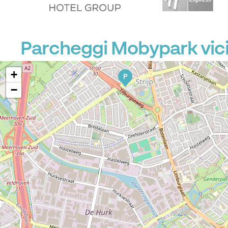
Parcheggi Mobypark vici
+
P
−