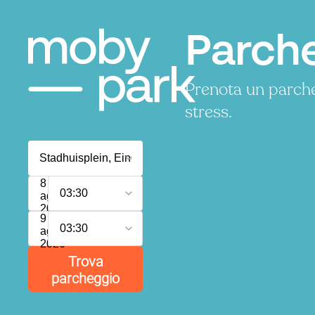
Parche
Prenota un parche
stress.
8
03:30
agosto
2026
9
03:30
agosto
2026
Trova
parcheggio