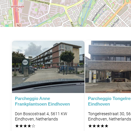
Parcheggio Anne
Parcheggio Tongelres
Frankplantsoen Eindhoven
Eindhoven
Don Boscostraat 4, 5611 KW
Tongelresestraat 30, 5
Eindhoven, Netherlands
Eindhoven, Netherlands
★
★
★
★
☆
★
★
★
★
★