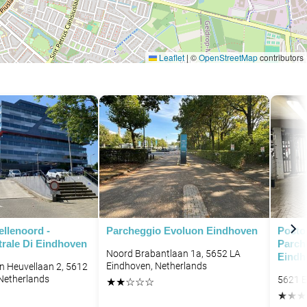
Leaflet
|
©
OpenStreetMap
contributors
llenoord -
Parcheggio Evoluon Eindhoven
Posto
trale Di Eindhoven
Parche
Noord Brabantlaan 1a, 5652 LA
Eindh
Eindhoven, Netherlands
n Heuvellaan 2, 5612
Netherlands
5621 E
★
★
☆
☆
☆
★
★
★