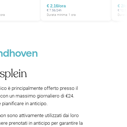
€ 2.16/ora
€ 2/
€ 7.56/24h
€ 12.5
 ora
Durata minima: 1 ora
Durata
indhoven
splein
lico è principalmente offerto presso il
, con un massimo giornaliero di €24.
pianificare in anticipo.
on sono attivamente utilizzati dai loro
ere prenotati in anticipo per garantire la