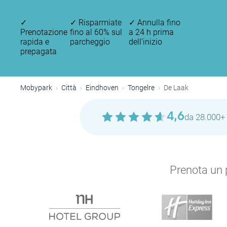
✓
✓
Risparmiate
✓
Annulla fino
Prenotazione
fino al 60% sul
a 24 h prima
rapida e
parcheggio
dell’inizio
prepagata
Mobypark
Città
Eindhoven
Tongelre
De Laak
4,6
da 28.000+ 
Prenota un p