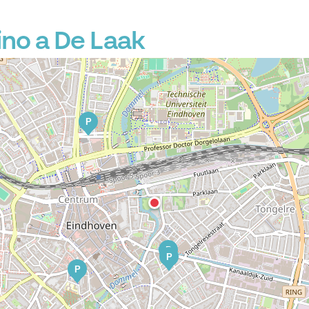
no a De Laak
P
P
P
P