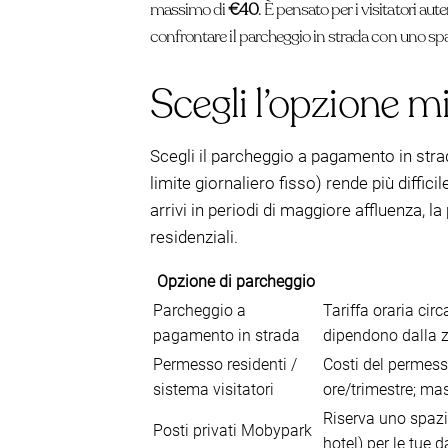
massimo di
€40
. È pensato per i visitatori au
confrontare il parcheggio in strada con uno sp
Scegli l’opzione mi
Scegli il parcheggio a pagamento in strada
limite giornaliero fisso) rende più diffic
arrivi in periodi di maggiore affluenza, 
residenziali.
Opzione di parcheggio
Parcheggio a
Tariffa oraria cir
pagamento in strada
dipendono dalla 
Permesso residenti /
Costi del permesso
sistema visitatori
ore/trimestre; mas
Riserva uno spazi
Posti privati Mobypark
hotel) per le tue d