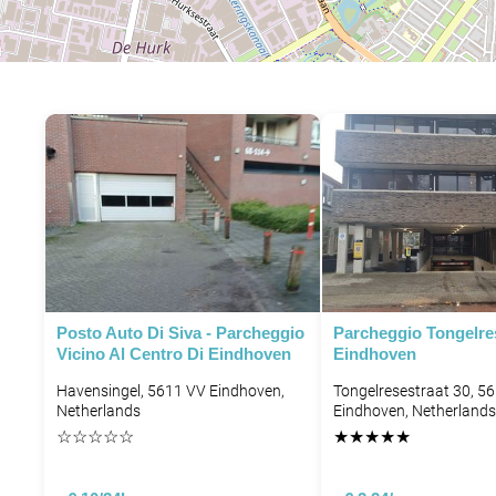
Posto Auto Di Siva - Parcheggio
Parcheggio Tongelres
Vicino Al Centro Di Eindhoven
Eindhoven
Havensingel, 5611 VV Eindhoven,
Tongelresestraat 30, 5
Netherlands
Eindhoven, Netherlands
☆
☆
☆
☆
☆
★
★
★
★
★