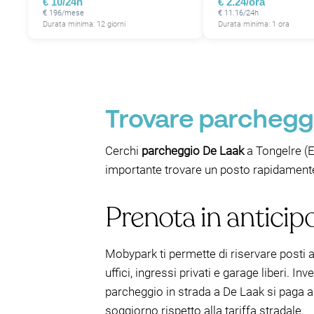
€ 10/24h
€ 2.24/ora
€ 196/mese
€ 11.16/24h
Durata minima: 12 giorni
Durata minima: 1 ora
Trovare parcheggi
Cerchi
parcheggio De Laak
a Tongelre (E
importante trovare un posto rapidamente
Prenota in antici
Mobypark ti permette di riservare posti au
uffici, ingressi privati e garage liberi. I
parcheggio in strada a De Laak si paga a
soggiorno rispetto alla tariffa stradale.