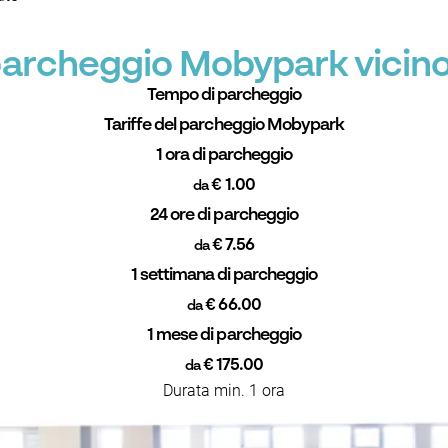
 parcheggio Mobypark vicin
Tempo di parcheggio
Tariffe del parcheggio Mobypark
1 ora di parcheggio
€ 1.00
da
24 ore di parcheggio
€ 7.56
da
1 settimana di parcheggio
€ 66.00
da
1 mese di parcheggio
€ 175.00
da
Durata min. 1 ora