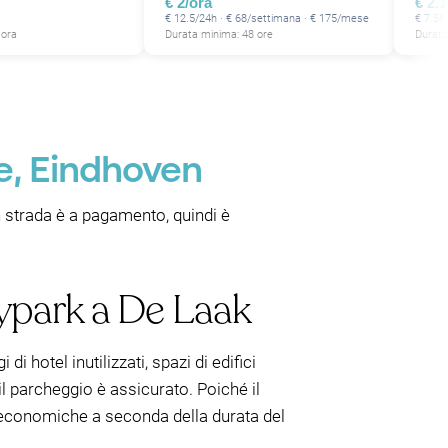
€ 2/ora
€ 2.
€ 12.5/24h · € 68/settimana · € 175/mese
€ 7.56
 ora
Durata minima: 48 ore
Durata
e, Eindhoven
n strada è a pagamento, quindi è
bypark a De Laak
 hotel inutilizzati, spazi di edifici
 il parcheggio è assicurato. Poiché il
ù economiche a seconda della durata del