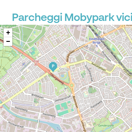
P
Parcheggi Mobypark vici
+
−
P