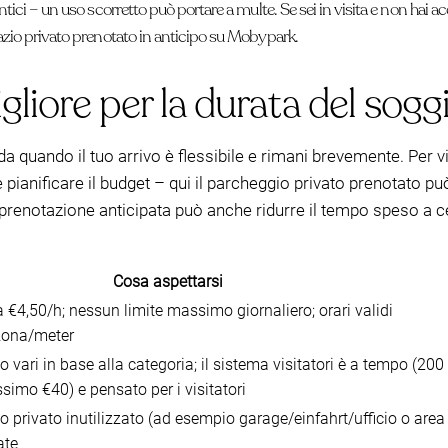
tentici – un uso scorretto può portare a multe. Se sei in visita e non hai
azio privato prenotato in anticipo su Mobypark.
gliore per la durata del sog
 quando il tuo arrivo è flessibile e rimani brevemente. Per vis
ile pianificare il budget – qui il parcheggio privato prenotato p
la prenotazione anticipata può anche ridurre il tempo speso a 
Cosa aspettarsi
ca €4,50/h; nessun limite massimo giornaliero; orari validi
zona/meter
 vari in base alla categoria; il sistema visitatori è a tempo (200
simo €40) e pensato per i visitatori
o privato inutilizzato (ad esempio garage/einfahrt/ufficio o area
ate