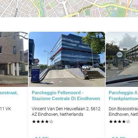
estraat,
Parcheggio Fellenoord -
Parcheggio 
Stazione Centrale Di Eindhoven
Frankplantso
611 VK
Vincent Van Den Heuvellaan 2, 5612
Don Boscostra
AZ Eindhoven, Netherlands
Eindhoven, Net
★
★
★
★
☆
★
★
★
★
☆