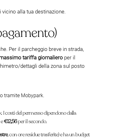
i vicino alla tua destinazione.
 pagamento)
he. Per il parcheggio breve in strada,
massimo tariffa giornaliero
per il
chimetro/dettagli della zona sul posto
ato tramite Mobypark.
k. I costi del permesso dipendono dalla
 e
€12,56
per il secondo.
stre
, con ore residue trasferite) e ha un budget