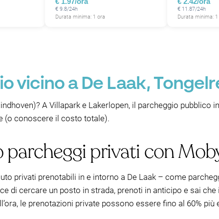
€ 1.97/ora
€ 2.42/ora
€ 9.8/24h
€ 11.87/24h
Durata minima: 1 ora
Durata minima: 1
o vicino a De Laak, Tongelr
indhoven)? A Villapark e Lakerlopen, il parcheggio pubblico i
 (o conoscere il costo totale).
po parcheggi privati con Mo
to privati prenotabili in e intorno a De Laak – come parcheggi di
nvece di cercare un posto in strada, prenoti in anticipo e sai che
ll’ora, le prenotazioni private possono essere fino al 60% pi