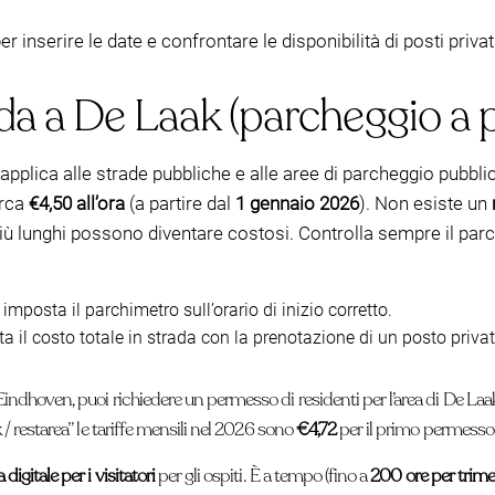
r inserire le date e confrontare le disponibilità di posti privat
ada a De Laak (parcheggio a
pplica alle strade pubbliche e alle aree di parcheggio pubblic
irca
€4,50 all’ora
(a partire dal
1 gennaio 2026
). Non esiste un
più lunghi possono diventare costosi. Controlla sempre il par
mposta il parchimetro sull’orario di inizio corretto.
ta il costo totale in strada con la prenotazione di un posto priv
Eindhoven, puoi richiedere un permesso di residenti per l’area di De Laa
 / restarea” le tariffe mensili nel 2026 sono
€4,72
per il primo permesso
digitale per i visitatori
per gli ospiti. È a tempo (fino a
200 ore per trime