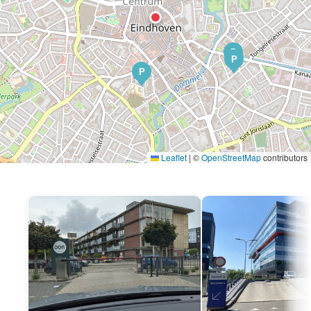
P
P
P
Leaflet
|
©
OpenStreetMap
contributors