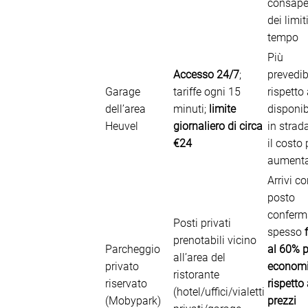
consape
dei limit
tempo
Più
Accesso 24/7
;
prevedib
Garage
tariffe ogni 15
rispetto 
dell’area
minuti;
limite
disponib
Heuvel
giornaliero di circa
in strad
€24
il costo
aument
Arrivi c
posto
conferm
Posti privati
spesso
prenotabili vicino
Parcheggio
al 60% p
all’area del
privato
econom
ristorante
riservato
rispetto 
(hotel/uffici/vialetti
(Mobypark)
prezzi