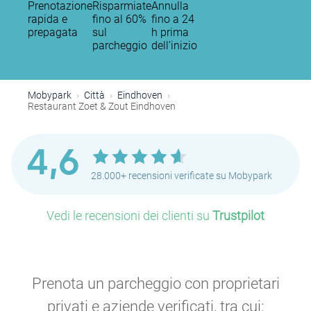
Prenotazione
Risparmiate
Annulla
rapida e
fino al 60%
fino a 24
prepagata
sul
h prima
parcheggio
dell’inizio
Mobypark
Città
Eindhoven
Restaurant Zoet & Zout Eindhoven
4,6
28.000+ recensioni verificate su Mobypark
Vedi le recensioni dei clienti su
Trustpilot
Prenota un parcheggio con proprietari
privati e aziende verificati, tra cui: