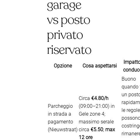
garage
vs posto
privato
riservato
Impatto
Opzione
Cosa aspettarsi
conduc
Buono
quando 
un post
Circa
€4.80/h
rapidam
Parcheggio
(09:00–21:00) in
le regole
in strada a
Gele zone 4;
posson
pagamento
massimo serale
costring
(Nieuwstraat)
circa
€5.50
;
max
rimaner
12 ore