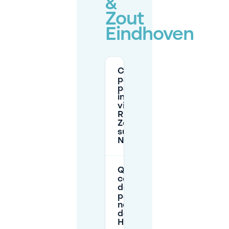
&
Zout
Eindhoven
C'è
parcheggio a
pagamento
in strada
vicino al
Ristorante
Zoet & Zout
su
Nieuwstraat?
Quali sono i
costi tipici
del
parcheggio
nel garage
dell'area
Heuvel?