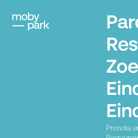
Par
Res
Zoe
Ein
Ein
Prenota u
Restauran