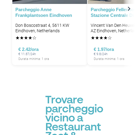
Parcheggio Anne
Parcheggio Fellenoor
Frankplantsoen Eindhoven
Stazione Centrale D
Don Boscostraat 4, 5611 KW
Vincent Van Den Heuvel
Eindhoven, Netherlands
AZ Eindhoven, Netherla
★
★
★
★
☆
★
★
★
★
☆
€ 2.42/ora
€ 1.97/ora
€ 11.87/24h
€ 9.8/24h
Durata minima: 1 ora
Durata minima: 1 ora
Trovare
parcheggio
vicino a
Restaurant