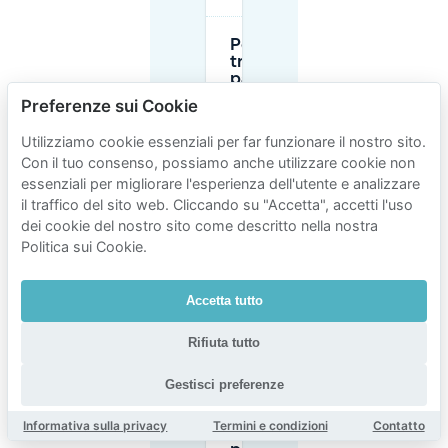
Posso
trovare
parcheggio
gratuito
Preferenze sui Cookie
vicino a
Heuvel
Utilizziamo cookie essenziali per far funzionare il nostro sito.
Galerij /
Con il tuo consenso, possiamo anche utilizzare cookie non
Zoet &
Zout?
essenziali per migliorare l'esperienza dell'utente e analizzare
il traffico del sito web. Cliccando su "Accetta", accetti l'uso
dei cookie del nostro sito come descritto nella nostra
Ho bisogno di
Politica sui Cookie.
un permesso
di residente
per
Accetta tutto
parcheggiare
nel centro di
Eindhoven?
Rifiuta tutto
Gestisci preferenze
Posso
prenotare
Informativa sulla privacy
Termini e condizioni
Contatto
un