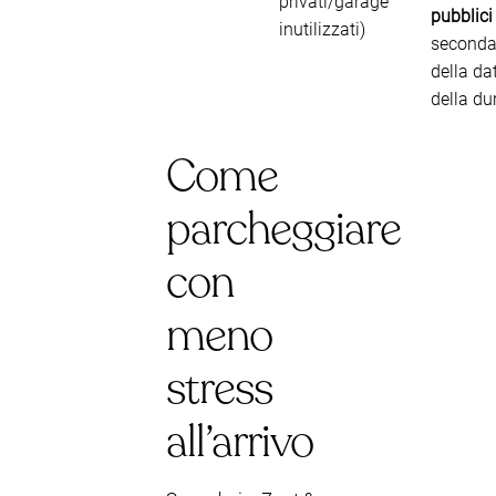
privati/garage
pubblici
inutilizzati)
second
della da
della du
Come
parcheggiare
con
meno
stress
all’arrivo