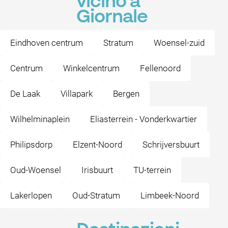
vicino a
Giornale
Eindhoven centrum
Stratum
Woensel-zuid
Centrum
Winkelcentrum
Fellenoord
De Laak
Villapark
Bergen
Wilhelminaplein
Eliasterrein - Vonderkwartier
Philipsdorp
Elzent-Noord
Schrijversbuurt
Oud-Woensel
Irisbuurt
TU-terrein
Lakerlopen
Oud-Stratum
Limbeek-Noord