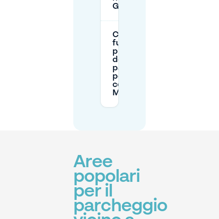
Giornale?
Come
funziona la
prenotazione
del
parcheggio
per Giornale
con
Mobypark?
Aree
popolari
per il
parcheggio