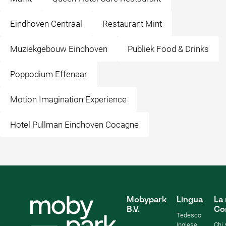
Eindhoven Centraal
Restaurant Mint
Muziekgebouw Eindhoven
Publiek Food & Drinks
Poppodium Effenaar
Motion Imagination Experience
Hotel Pullman Eindhoven Cocagne
Mobypark
Lingua
La 
B.V.
Co
Tedesco
Inglese
Chi