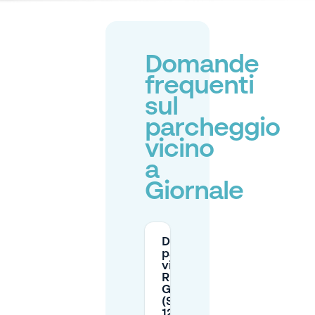
Domande
frequenti
sul
parcheggio
vicino
a
Giornale
Dove posso
parcheggiare
vicino al
Ristorante
Giornale
(Stationsplein
12) a