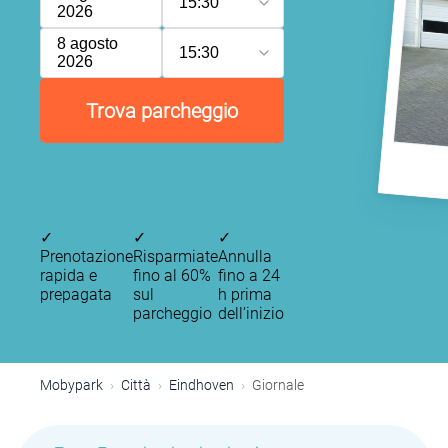
15:30
2026
8 agosto
15:30
2026
Trova parcheggio
✓
✓
✓
Prenotazione
Risparmiate
Annulla
rapida e
fino al 60%
fino a 24
prepagata
sul
h prima
parcheggio
dell’inizio
Mobypark
Città
Eindhoven
Giornale