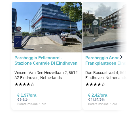
Parcheggio Fellenoord -
Parcheggio Anne
Stazione Centrale Di Eindhoven
Frankplantsoen Ein
Vincent Van Den Heuvellaan 2, 5612
Don Boscostraat 4, 56
AZ Eindhoven, Netherlands
Eindhoven, Netherlands
★
★
★
★
☆
★
★
★
★
☆
€ 1.97/ora
€ 2.42/ora
€ 9.8/24h
€ 11.87/24h
Durata minima: 1 ora
Durata minima: 1 ora