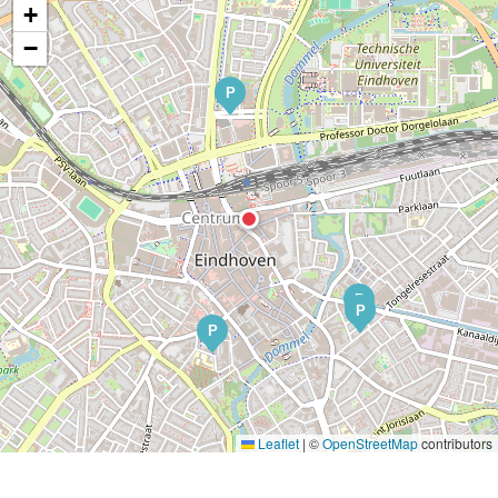
+
−
P
P
P
P
Leaflet
|
©
OpenStreetMap
contributors