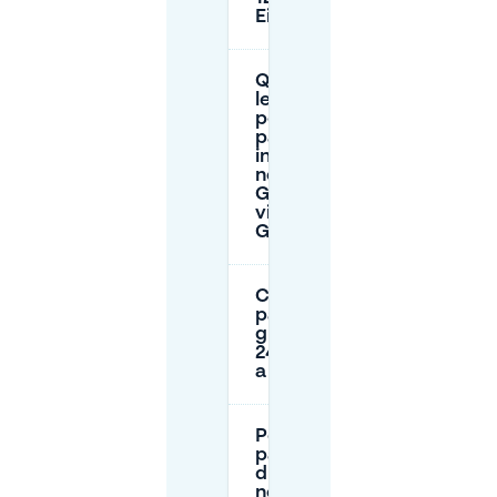
Eindhoven?
Quali sono
le regole
per il
parcheggio
in strada
nella zona
Giallo 4
vicino a
Giornale?
C'è un
parcheggio
gratuito
24/7 vicino
a Giornale?
Posso
parcheggiare
durante la
notte vicino a