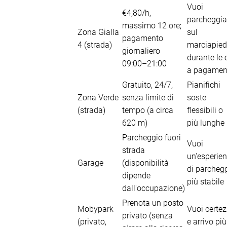
Vuoi
€4,80/h,
parcheggia
massimo 12 ore;
Zona Gialla
sul
pagamento
4 (strada)
marciapie
giornaliero
durante le 
09:00–21:00
a pagamen
Gratuito, 24/7,
Pianifichi
Zona Verde
senza limite di
soste
(strada)
tempo (a circa
flessibili o
620 m)
più lunghe
Parcheggio fuori
Vuoi
strada
un'esperie
Garage
(disponibilità
di parcheg
dipende
più stabile
dall'occupazione)
Prenota un posto
Mobypark
Vuoi certe
privato (senza
(privato,
e arrivo più